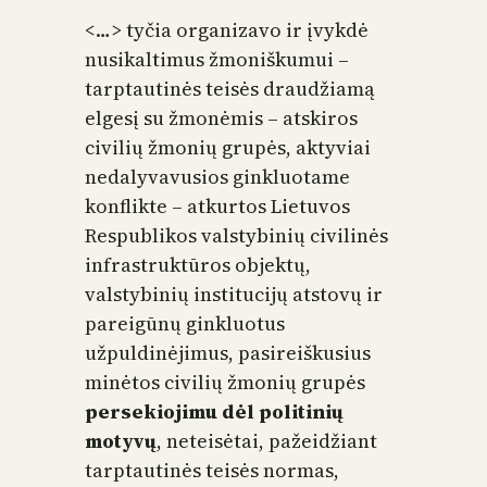
<…> tyčia organizavo ir įvykdė
nusikaltimus žmoniškumui –
tarptautinės teisės draudžiamą
elgesį su žmonėmis – atskiros
civilių žmonių grupės, aktyviai
nedalyvavusios ginkluotame
konflikte – atkurtos Lietuvos
Respublikos valstybinių civilinės
infrastruktūros objektų,
valstybinių institucijų atstovų ir
pareigūnų ginkluotus
užpuldinėjimus, pasireiškusius
minėtos civilių žmonių grupės
persekiojimu dėl politinių
motyvų
, neteisėtai, pažeidžiant
tarptautinės teisės normas,