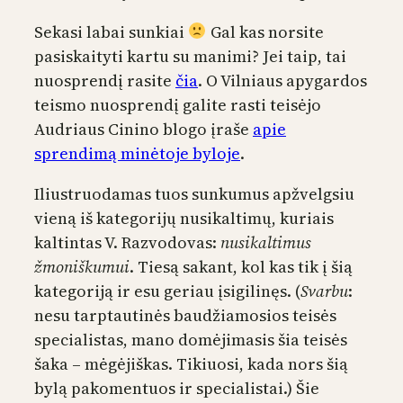
Sekasi labai sunkiai
Gal kas norsite
pasiskaityti kartu su manimi? Jei taip, tai
nuosprendį rasite
čia
. O Vilniaus apygardos
teismo nuosprendį galite rasti teisėjo
Audriaus Cinino blogo įraše
apie
sprendimą minėtoje byloje
.
Iliustruodamas tuos sunkumus apžvelgsiu
vieną iš kategorijų nusikaltimų, kuriais
kaltintas V. Razvodovas:
nusikaltimus
žmoniškumui
. Tiesą sakant, kol kas tik į šią
kategoriją ir esu geriau įsigilinęs. (
Svarbu
:
nesu tarptautinės baudžiamosios teisės
specialistas, mano domėjimasis šia teisės
šaka – mėgėjiškas. Tikiuosi, kada nors šią
bylą pakomentuos ir specialistai.) Šie