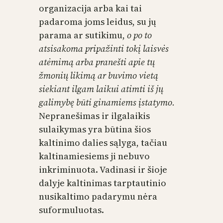
organizacija arba kai tai
padaroma joms leidus, su jų
parama ar sutikimu,
o po to
atsisakoma pripažinti tokį laisvės
atėmimą arba pranešti apie tų
žmonių likimą ar buvimo vietą
siekiant ilgam laikui atimti iš jų
galimybę būti ginamiems įstatymo.
Nepranešimas ir ilgalaikis
sulaikymas yra būtina šios
kaltinimo dalies sąlyga, tačiau
kaltinamiesiems ji nebuvo
inkriminuota. Vadinasi ir šioje
dalyje kaltinimas tarptautinio
nusikaltimo padarymu nėra
suformuluotas.