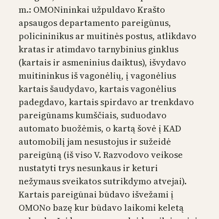
m.: OMONininkai užpuldavo Krašto
apsaugos departamento pareigūnus,
policininikus ar muitinės postus, atlikdavo
kratas ir atimdavo tarnybinius ginklus
(kartais ir asmeninius daiktus), išvydavo
muitininkus iš vagonėlių, į vagonėlius
kartais šaudydavo, kartais vagonėlius
padegdavo, kartais spirdavo ar trenkdavo
pareigūnams kumščiais, suduodavo
automato buožėmis, o kartą šovė į KAD
automobilį jam nesustojus ir sužeidė
pareigūną (iš viso V. Razvodovo veikose
nustatyti trys nesunkaus ir keturi
nežymaus sveikatos sutrikdymo atvejai).
Kartais pareigūnai būdavo išvežami į
OMONo bazę kur būdavo laikomi keletą