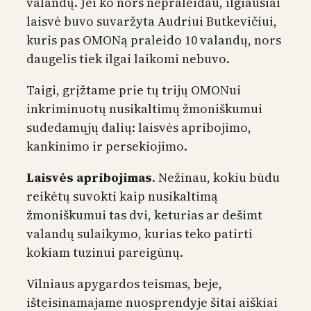
valandų. Jei ko nors nepraleidau, ilgiausiai
laisvė buvo suvaržyta Audriui Butkevičiui,
kuris pas OMONą praleido 10 valandų, nors
daugelis tiek ilgai laikomi nebuvo.
Taigi, grįžtame prie tų trijų OMONui
inkriminuotų nusikaltimų žmoniškumui
sudedamųjų dalių: laisvės apribojimo,
kankinimo ir persekiojimo.
Laisvės apribojimas
. Nežinau, kokiu būdu
reikėtų suvokti kaip nusikaltimą
žmoniškumui tas dvi, keturias ar dešimt
valandų sulaikymo, kurias teko patirti
kokiam tuzinui pareigūnų.
Vilniaus apygardos teismas, beje,
išteisinamajame nuosprendyje šitai aiškiai