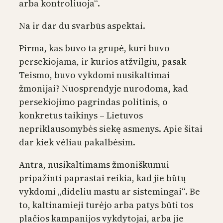
arba kontroliuoja“.
Na ir dar du svarbūs aspektai.
Pirma, kas buvo ta grupė, kuri buvo
persekiojama, ir kurios atžvilgiu, pasak
Teismo, buvo vykdomi nusikaltimai
žmonijai? Nuosprendyje nurodoma, kad
persekiojimo pagrindas politinis, o
konkretus taikinys – Lietuvos
nepriklausomybės siekę asmenys. Apie šitai
dar kiek vėliau pakalbėsim.
Antra, nusikaltimams žmoniškumui
pripažinti paprastai reikia, kad jie būtų
vykdomi „dideliu mastu ar sistemingai“. Be
to, kaltinamieji turėjo arba patys būti tos
plačios kampanijos vykdytojai, arba jie