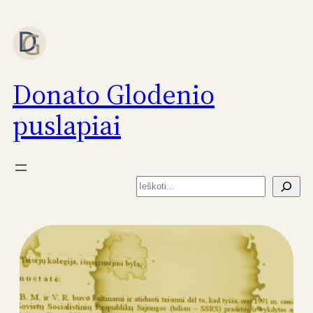
Eiti
prie
turinio
Donato Glodenio
puslapiai
Paieška