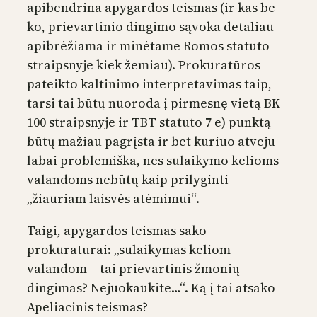
apibendrina apygardos teismas (ir kas be
ko, prievartinio dingimo sąvoka detaliau
apibrėžiama ir minėtame Romos statuto
straipsnyje kiek žemiau). Prokuratūros
pateikto kaltinimo interpretavimas taip,
tarsi tai būtų nuoroda į pirmesnę vietą BK
100 straipsnyje ir TBT statuto 7 e) punktą
būtų mažiau pagrįsta ir bet kuriuo atveju
labai problemiška, nes sulaikymo kelioms
valandoms nebūtų kaip prilyginti
„žiauriam laisvės atėmimui“.
Taigi, apygardos teismas sako
prokuratūrai: „sulaikymas keliom
valandom – tai prievartinis žmonių
dingimas? Nejuokaukite…“. Ką į tai atsako
Apeliacinis teismas?