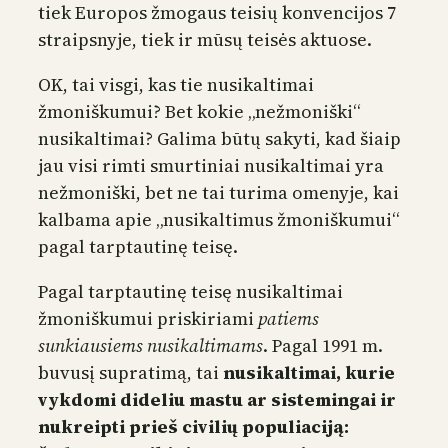
tiek Europos žmogaus teisių konvencijos 7
straipsnyje, tiek ir mūsų teisės aktuose.
OK, tai visgi, kas tie nusikaltimai
žmoniškumui? Bet kokie „nežmoniški“
nusikaltimai? Galima būtų sakyti, kad šiaip
jau visi rimti smurtiniai nusikaltimai yra
nežmoniški, bet ne tai turima omenyje, kai
kalbama apie „nusikaltimus žmoniškumui“
pagal tarptautinę teisę.
Pagal tarptautinę teisę nusikaltimai
žmoniškumui priskiriami
patiems
sunkiausiems nusikaltimams
. Pagal 1991 m.
buvusį supratimą, tai
nusikaltimai, kurie
vykdomi dideliu mastu ar sistemingai ir
nukreipti prieš civilių populiaciją: