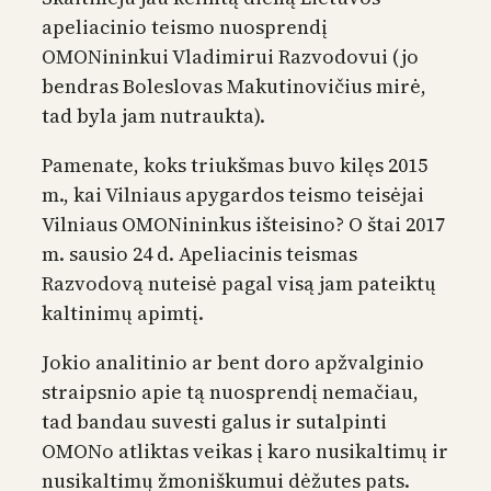
apeliacinio teismo nuosprendį
OMONininkui Vladimirui Razvodovui (jo
bendras Boleslovas Makutinovičius mirė,
tad byla jam nutraukta).
Pamenate, koks triukšmas buvo kilęs 2015
m., kai Vilniaus apygardos teismo teisėjai
Vilniaus OMONininkus išteisino? O štai 2017
m. sausio 24 d. Apeliacinis teismas
Razvodovą nuteisė pagal visą jam pateiktų
kaltinimų apimtį.
Jokio analitinio ar bent doro apžvalginio
straipsnio apie tą nuosprendį nemačiau,
tad bandau suvesti galus ir sutalpinti
OMONo atliktas veikas į karo nusikaltimų ir
nusikaltimų žmoniškumui dėžutes pats.