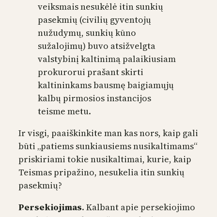
veiksmais nesukėlė itin sunkių
pasekmių (civilių gyventojų
nužudymų, sunkių kūno
sužalojimų) buvo atsižvelgta
valstybinį kaltinimą palaikiusiam
prokurorui prašant skirti
kaltininkams bausmę baigiamųjų
kalbų pirmosios instancijos
teisme metu.
Ir visgi, paaiškinkite man kas nors, kaip gali
būti „patiems sunkiausiems nusikaltimams“
priskiriami tokie nusikaltimai, kurie, kaip
Teismas pripažino, nesukelia itin sunkių
pasekmių?
Persekiojimas
. Kalbant apie persekiojimo