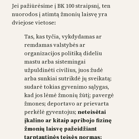
Jei pažiūrėsime į BK 100 straipsnį, ten
nuorodos į atimtą žmonių laisvę yra
dviejose vietose:
Tas, kas tyčia, vykdydamas ar
remdamas valstybės ar
organizacijos politiką dideliu
mastu arba sistemingai
užpuldinėti civilius, juos žudė
arba sunkiai sutrikdė jų sveikatą;
sudarė tokias gyvenimo sąlygas,
kad jos lėmė žmonių žūtį; pavergė
žmones; deportavo ar prievarta
perkėlė gyventojus;
neteisėtai
įkalino ar kitaip apribojo fizinę
žmonių laisvę pažeidžiant
tarptautinės teisės normas;