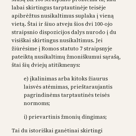
labai skirtingus tarptautinėje teisėje
apibrėžtus nusikaltimus suplaka į vieną
vietą. Štai ir šiuo atveju šios dvi 100-ojo
straipsnio dispozicijos dalys nurodo į du
visiškai skirtingus nusikaltimus. Jei
žiūrėsime į Romos statuto 7 straipsnyje
pateiktą nusikaltimų žmoniškumui sąrašą,
štai šių dviejų atitikmenys:
e) įkalinimas arba kitoks žiaurus
laisvės atėmimas, prieštaraujantis
pagrindinėms tarptautinės teisės
normoms;
i) prievartinis žmonių dingimas;
Tai du istoriškai ganėtinai skirtingi