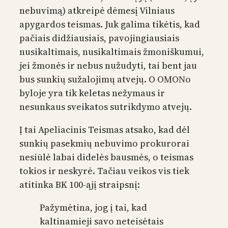
nebuvimą) atkreipė dėmesį Vilniaus
apygardos teismas. Juk galima tikėtis, kad
pačiais didžiausiais, pavojingiausiais
nusikaltimais, nusikaltimais žmoniškumui,
jei žmonės ir nebus nužudyti, tai bent jau
bus sunkių sužalojimų atvejų. O OMONo
byloje yra tik keletas nežymaus ir
nesunkaus sveikatos sutrikdymo atvejų.
Į tai Apeliacinis Teismas atsako, kad dėl
sunkių pasekmių nebuvimo prokurorai
nesiūlė labai didelės bausmės, o teismas
tokios ir neskyrė. Tačiau veikos vis tiek
atitinka BK 100-ąjį straipsnį:
Pažymėtina, jog į tai, kad
kaltinamieji savo neteisėtais