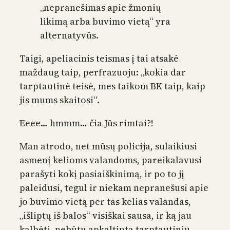
„nepranešimas apie žmonių
likimą arba buvimo vietą“ yra
alternatyvūs.
Taigi, apeliacinis teismas į tai atsakė
maždaug taip, perfrazuoju: „kokia dar
tarptautinė teisė, mes taikom BK taip, kaip
jis mums skaitosi“.
Eeee… hmmm… čia Jūs rimtai?!
Man atrodo, net mūsų policija, sulaikiusi
asmenį kelioms valandoms, pareikalavusi
parašyti kokį pasiaiškinimą, ir po to jį
paleidusi, tegul ir niekam nepranešusi apie
jo buvimo vietą per tas kelias valandas,
„išliptų iš balos“ visiškai sausa, ir ką jau
kalbėti, nebūtų apkaltinta tarptautiniu