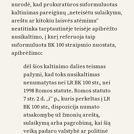
nurodė, kad prokuratūros suformuluotas
kaltinimas pareigūnų „neteisėtu sulaikymu,
areštu ar kitokiu laisvės atėmimu“
neatitinka tarptautinėje teisėje apibrėžto
nusikaltimo, į kurį referuoja taip
suformuluota BK 100 straipsnio nuostata,
apibrėžimo:
dėl šios kaltinimo dalies teismas
pažymi, kad toks nusikaltimas
nenumatytas nei LR BK 100 str., nei
1998 Romos statute. Romos statuto
7 str. 2 d. „i“ p., kuris perkeltas į LR
BK 100 str., dispozicija numato
atsakomybę už žmonių areštą,
sulaikymą arba pagrobimą, kai šią
veiką padaro valstybė ar politinė