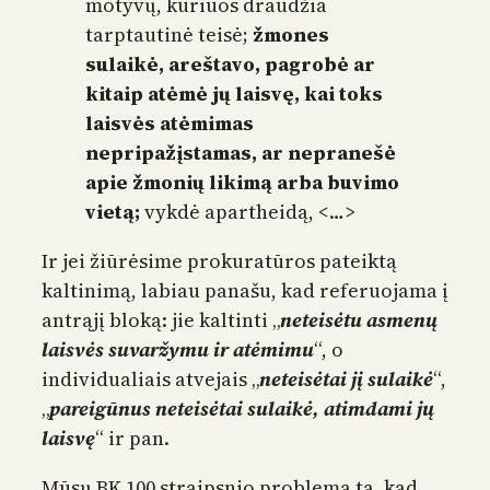
motyvų, kuriuos draudžia
tarptautinė teisė;
žmones
sulaikė, areštavo, pagrobė ar
kitaip atėmė jų laisvę, kai toks
laisvės atėmimas
nepripažįstamas, ar nepranešė
apie žmonių likimą arba buvimo
vietą;
vykdė apartheidą, <…>
Ir jei žiūrėsime prokuratūros pateiktą
kaltinimą, labiau panašu, kad referuojama į
antrąjį bloką: jie kaltinti „
neteisėtu asmenų
laisvės suvaržymu ir atėmimu
“, o
individualiais atvejais „
neteisėtai jį sulaikė
“,
„
pareigūnus neteisėtai sulaikė, atimdami jų
laisvę
“ ir pan.
Mūsų BK 100 straipsnio problema ta, kad