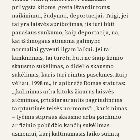
prilygsta kitoms, greta išvardintoms:
naikinimui, žudymui, deportacijai. Taigi, jei
tai yra laisvės apribojimas, jis turi būti
panašaus sunkumo, kaip deportacija, na,
kai iš žmogaus atimama galimybė
normaliai gyventi ilgam laikui. Jei tai –
kankinimas, tai turėtų būti ne šiaip fizinio
skausmo sukėlimas, o didelio skausmo
sukėlimas, kuris turi rimtas pasekmes. Kaip
vėliau, 1998 m., ir apibrėžė Romas statutas:
„įkalinimas arba kitoks žiaurus laisvės
atėmimas, prieštaraujantis pagrindinėms
tarptautinės teisės normoms“; „kankinimas
– tyčinis stipraus skausmo arba psichinio
ar fizinio pobūdžio kančių sukėlimas
asmeniui, kurį kaltinamasis laiko suimtą