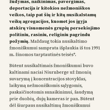
žudymas, naikinimas, pavergimas,
deportacija ir kitokios nežmoniškos
veikos, taip pat šių ir kitų nusikalstamų
veikų agregacijos, kuomet jos įgyja
atskirų visuomenės grupių persekiojimo
politiniu, rasiniu, religiniu pagrindu
požymių
. Maždaug tokia nusikaltimo
žmoniškumui samprata išplaukia iš tos 1991
m. žinomos tarptautinės teisės*.
Būtent nusikaltimais žmoniškumui buvo
kaltinami naciai Niurnberge už žmonių
suvarymą į koncentracijos stovyklas,
laikymą nežmoniškomis sąlygomis,
paskaičiuotomis sunaikinimui, šaudymą
prie duobių, dujų kameras ir pan. Būtent
dėl šiurpaus nusikaltimų žmoniškumui