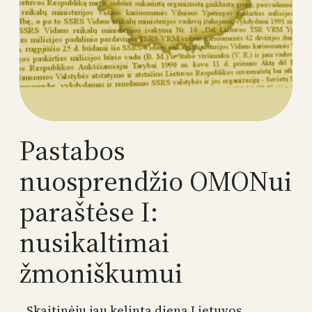
Pastabos
nuosprendžio OMONui
paraštėse I:
nusikaltimai
žmoniškumui
Skaitinėju jau kelintą dieną Lietuvos