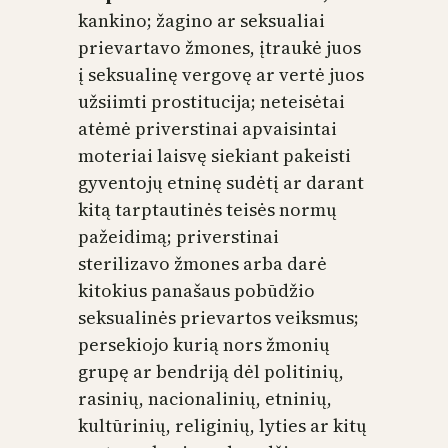
kankino; žagino ar seksualiai
prievartavo žmones, įtraukė juos
į seksualinę vergovę ar vertė juos
užsiimti prostitucija; neteisėtai
atėmė priverstinai apvaisintai
moteriai laisvę siekiant pakeisti
gyventojų etninę sudėtį ar darant
kitą tarptautinės teisės normų
pažeidimą; priverstinai
sterilizavo žmones arba darė
kitokius panašaus pobūdžio
seksualinės prievartos veiksmus;
persekiojo kurią nors žmonių
grupę ar bendriją dėl politinių,
rasinių, nacionalinių, etninių,
kultūrinių, religinių, lyties ar kitų