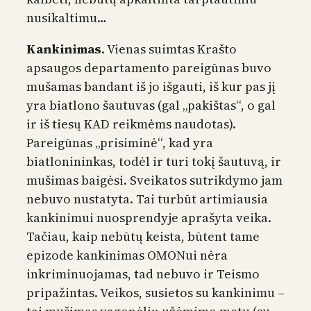
nusikaltimu…
Kankinimas
. Vienas suimtas Krašto
apsaugos departamento pareigūnas buvo
mušamas bandant iš jo išgauti, iš kur pas jį
yra biatlono šautuvas (gal „pakištas“, o gal
ir iš tiesų KAD reikmėms naudotas).
Pareigūnas „prisiminė“, kad yra
biatlonininkas, todėl ir turi tokį šautuvą, ir
mušimas baigėsi. Sveikatos sutrikdymo jam
nebuvo nustatyta. Tai turbūt artimiausia
kankinimui nuosprendyje aprašyta veika.
Tačiau, kaip nebūtų keista, būtent tame
epizode kankinimas OMONui nėra
inkriminuojamas, tad nebuvo ir Teismo
pripažintas. Veikos, susietos su kankinimu –