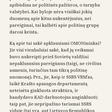
apibūdina ne politinės pažiūros, o tarnyba
valstybei. Kai byloje nėra visiškai jokių
duomenų apie kitus nukentėjusius, nei
pareigūnai, tai kalbėti apie politinę grupę
darosi keista.
Ką apie tai sakė apklausiami OMONininkai?
Jie visi vienbalsiai sakė, kad jų veiksmai
buvo nukreipti prieš Sovietų valdžiai
nepaklususius pareigūnus (taigi, ne civilius
asmenis, turinčius tam tikrą politinę
nuomonę). Pvz., jie, kaip ir SSRS VRM’as,
laikė Krašto apsaugos departamentą
neteisėta ginkluota struktūra, ir
bandydavo KAD darbuotojus nuginkluoti;
taip pat, jie nepripažino tariamai SSRS
viduje (tai yra, ant Lietuvos Respublikos