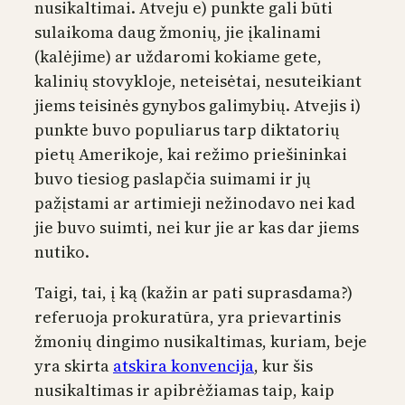
nusikaltimai. Atveju e) punkte gali būti
sulaikoma daug žmonių, jie įkalinami
(kalėjime) ar uždaromi kokiame gete,
kalinių stovykloje, neteisėtai, nesuteikiant
jiems teisinės gynybos galimybių. Atvejis i)
punkte buvo populiarus tarp diktatorių
pietų Amerikoje, kai režimo priešininkai
buvo tiesiog paslapčia suimami ir jų
pažįstami ar artimieji nežinodavo nei kad
jie buvo suimti, nei kur jie ar kas dar jiems
nutiko.
Taigi, tai, į ką (kažin ar pati suprasdama?)
referuoja prokuratūra, yra prievartinis
žmonių dingimo nusikaltimas, kuriam, beje
yra skirta
atskira konvencija
, kur šis
nusikaltimas ir apibrėžiamas taip, kaip