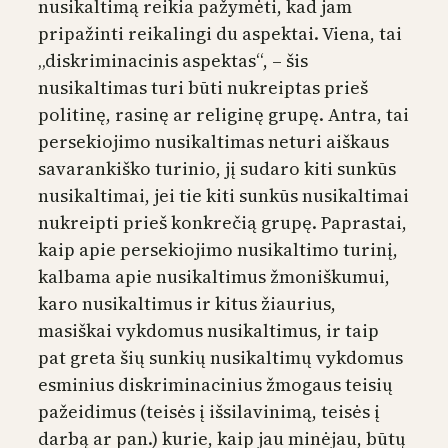
nusikaltimą reikia pažymėti, kad jam
pripažinti reikalingi du aspektai. Viena, tai
„diskriminacinis aspektas“, – šis
nusikaltimas turi būti nukreiptas prieš
politinę, rasinę ar religinę grupę. Antra, tai
persekiojimo nusikaltimas neturi aiškaus
savarankiško turinio, jį sudaro kiti sunkūs
nusikaltimai, jei tie kiti sunkūs nusikaltimai
nukreipti prieš konkrečią grupę. Paprastai,
kaip apie persekiojimo nusikaltimo turinį,
kalbama apie nusikaltimus žmoniškumui,
karo nusikaltimus ir kitus žiaurius,
masiškai vykdomus nusikaltimus, ir taip
pat greta šių sunkių nusikaltimų vykdomus
esminius diskriminacinius žmogaus teisių
pažeidimus (teisės į išsilavinimą, teisės į
darbą ar pan.) kurie, kaip jau minėjau, būtų