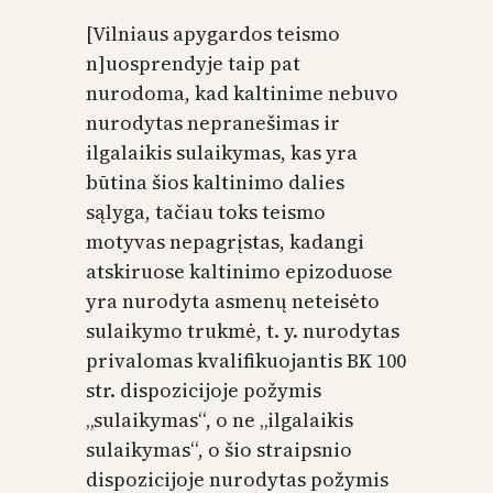
[Vilniaus apygardos teismo
n]uosprendyje taip pat
nurodoma, kad kaltinime nebuvo
nurodytas nepranešimas ir
ilgalaikis sulaikymas, kas yra
būtina šios kaltinimo dalies
sąlyga, tačiau toks teismo
motyvas nepagrįstas, kadangi
atskiruose kaltinimo epizoduose
yra nurodyta asmenų neteisėto
sulaikymo trukmė, t. y. nurodytas
privalomas kvalifikuojantis BK 100
str. dispozicijoje požymis
„sulaikymas“, o ne „ilgalaikis
sulaikymas“, o šio straipsnio
dispozicijoje nurodytas požymis