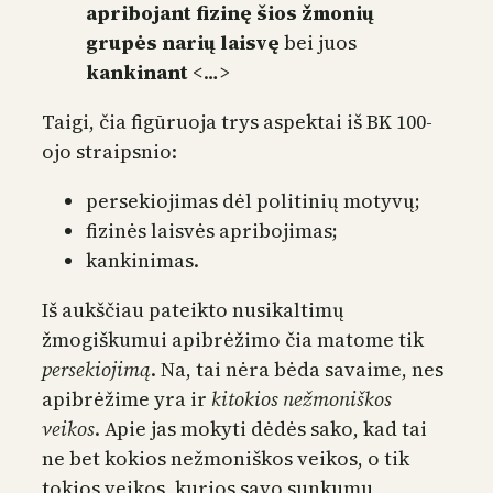
apribojant fizinę šios žmonių
grupės narių laisvę
bei juos
kankinant
<…>
Taigi, čia figūruoja trys aspektai iš BK 100-
ojo straipsnio:
persekiojimas dėl politinių motyvų;
fizinės laisvės apribojimas;
kankinimas.
Iš aukščiau pateikto nusikaltimų
žmogiškumui apibrėžimo čia matome tik
persekiojimą
. Na, tai nėra bėda savaime, nes
apibrėžime yra ir
kitokios nežmoniškos
veikos
. Apie jas mokyti dėdės sako, kad tai
ne bet kokios nežmoniškos veikos, o tik
tokios veikos, kurios savo sunkumu