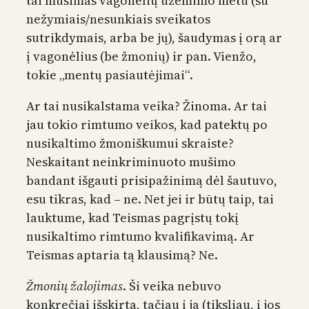
tai mušimas vagonėlių užėmimo metu (su
nežymiais/nesunkiais sveikatos
sutrikdymais, arba be jų), šaudymas į orą ar
į vagonėlius (be žmonių) ir pan. Vienžo,
tokie „mentų pasiautėjimai“.
Ar tai nusikalstama veika? Žinoma. Ar tai
jau tokio rimtumo veikos, kad patektų po
nusikaltimo žmoniškumui skraiste?
Neskaitant neinkriminuoto mušimo
bandant išgauti prisipažinimą dėl šautuvo,
esu tikras, kad – ne. Net jei ir būtų taip, tai
lauktume, kad Teismas pagrįstų tokį
nusikaltimo rimtumo kvalifikavimą. Ar
Teismas aptaria tą klausimą? Ne.
Žmonių žalojimas
. Ši veika nebuvo
konkrečiai išskirta, tačiau į ją (tiksliau, į jos