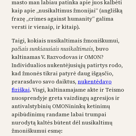
masto man labiau patinka apie juos kalbėti
kaip apie „nusikaltimus žmonijai“ (anglišką
frazę „crimes against humanity“ galima
versti ir vienaip, ir kitaip).
Taigi, kokiais nusikaltimais žmoniškumui,
pačiais sunkiausiais nusikaltimais
, buvo
kaltinamas V. Razvodovas ir OMON?
Individualios nukentėjusiųjų patirtys rodo,
kad žmonės tikrai patyrė daug išgąsčio,
prarasdavo savo daiktus,
nukentėdavo
fiziškai
. Visgi, kaltinamajame akte ir Teismo
nuosprendyje greta vaizdingų agresijos ir
antivalstybinių OMONininkų ketinimų
apibūdinimų randame labai trumpai
nurodytą kaltės būtent dėl nusikaltimų
žmoniškumui esmę: