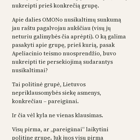
nukreipti prieš konkrečią grupę.
Apie dalies OMONo nusikaltimų sunkumą
jau raštu pagalvojau aukščiau (visų jų
neturiu galimybės čia aprėpti). O ką galima
pasakyti apie grupę, prieš kurią, pasak
Apeliacinio teismo nuosprendžio, buvo
nukreipti tie persekiojimą sudarantys
nusikaltimai?
Tai politinė grupė, Lietuvos
nepriklausomybės siekę asmenys,
konkrečiau – pareigūnai.
Ir čia vėl kyla ne vienas klausimas.
Visų pirma, ar „pareigūnai“ laikytini
politine grupe. Juk juos visų pirma