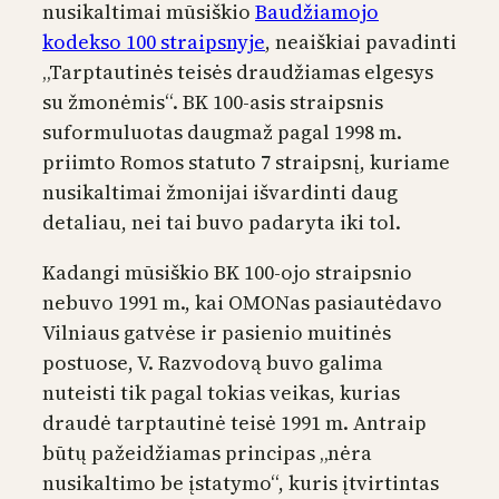
nusikaltimai mūsiškio
Baudžiamojo
kodekso 100 straipsnyje
, neaiškiai pavadinti
„Tarptautinės teisės draudžiamas elgesys
su žmonėmis“. BK 100-asis straipsnis
suformuluotas daugmaž pagal 1998 m.
priimto Romos statuto 7 straipsnį, kuriame
nusikaltimai žmonijai išvardinti daug
detaliau, nei tai buvo padaryta iki tol.
Kadangi mūsiškio BK 100-ojo straipsnio
nebuvo 1991 m., kai OMONas pasiautėdavo
Vilniaus gatvėse ir pasienio muitinės
postuose, V. Razvodovą buvo galima
nuteisti tik pagal tokias veikas, kurias
draudė tarptautinė teisė 1991 m. Antraip
būtų pažeidžiamas principas „nėra
nusikaltimo be įstatymo“, kuris įtvirtintas