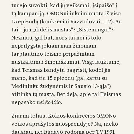
turėjo suvokti, kad jų veiksmai „įsipaišo“ į
tą kampaniją. OMONui inkriminuota iš viso
15 epizodų (konkrečiai Razvodovui – 12). Ar
tai – jau „didelis mastas“? „Sistemingai“?
Nežinau, gal būt, nors tai nei iš tolo
neprilygsta jokiam man žinomam
tarptautinio teismo pripažintam
nusikaltimui žmoniškumui. Visgi lauktume,
kad Teismas bandytų pagrįsti, kodėl jis
mano, kad tie 15 epizodų (gal kartu su
Medininkų žudynėmis ir Sausio 13-ąja?)
atitinka tą mastą. Bet deja, apie tai Teismas
nepasako
nei žodžio
.
Žiūrim toliau. Kokios konkrečios OMONo
veikos aprašytos nuosprendyje? Na, nieko
daugiau, nei būdavo rodoma per TV 1991