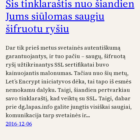
Šis tinklaraštis nuo šiandien
Jums siūlomas saugiu
šifruotu ryšiu
Dar tik prieš metus svetainės autentiškumą
garantuojantys, ir tuo pačiu – saugų, šifruotą
ryšį užtikrinantys SSL sertifikatai buvo
kainuojantis malonumas. Tačiau nuo šių metų,
Let’s Encrypt iniciatyvos dėka, tai tapo iš esmės
nemokamu dalyku. Taigi, šiandien pertvarkiau
savo tinklaraštį, kad veiktų su SSL. Taigi, dabar
prie dg.lapas.info galite jungtis visiškai saugiai,
komunikacija tarp svetainės ir…
2016-12-06