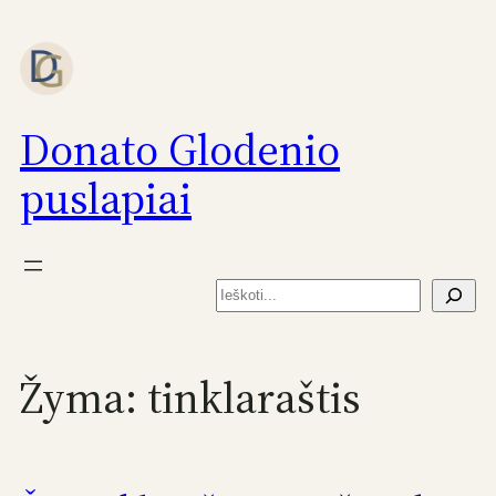
Eiti
prie
turinio
Donato Glodenio
puslapiai
Paieška
Žyma:
tinklaraštis