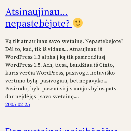
Atsinaujinau…
nepastebėjote?
Ką tik atnaujinau savo svetainę. Nepastebėjote?
Dėl to, kad, tik iš vidaus… Atnaujinau iš
WordPress 1.3 alpha į ką tik pasirodžiusį
WordPress 1.5. Ach, tiesa, bandžiau iš Ginto,
kuris verčia WordPress, pasivogti lietuviško
vertimo bylą; pasivogiau, bet nepavyko…
Pasirodo, byla pasenusi: jis naujos bylos pats
dar neįdėjęs į savo svetainę….
2005-02-25