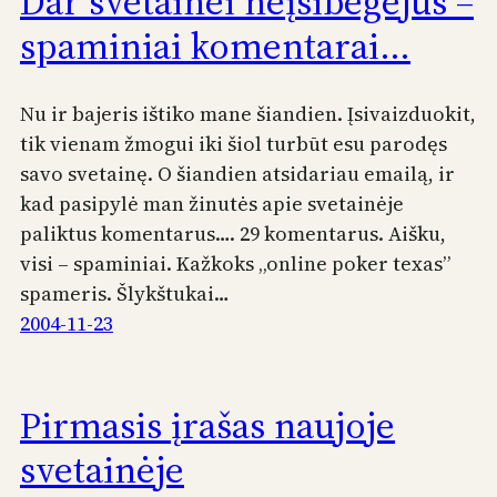
Dar svetainei neįsibėgėjus –
spaminiai komentarai…
Nu ir bajeris ištiko mane šiandien. Įsivaizduokit,
tik vienam žmogui iki šiol turbūt esu parodęs
savo svetainę. O šiandien atsidariau emailą, ir
kad pasipylė man žinutės apie svetainėje
paliktus komentarus…. 29 komentarus. Aišku,
visi – spaminiai. Kažkoks „online poker texas”
spameris. Šlykštukai…
2004-11-23
Pirmasis įrašas naujoje
svetainėje