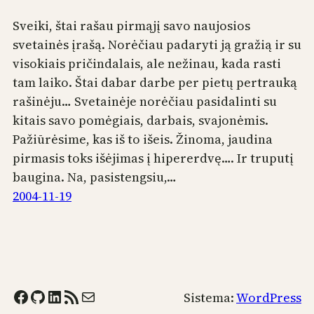
Sveiki, štai rašau pirmąjį savo naujosios
svetainės įrašą. Norėčiau padaryti ją gražią ir su
visokiais pričindalais, ale nežinau, kada rasti
tam laiko. Štai dabar darbe per pietų pertrauką
rašinėju… Svetainėje norėčiau pasidalinti su
kitais savo pomėgiais, darbais, svajonėmis.
Pažiūrėsime, kas iš to išeis. Žinoma, jaudina
pirmasis toks išėjimas į hipererdvę…. Ir truputį
baugina. Na, pasistengsiu,…
2004-11-19
Facebook
GitHub
LinkedIn
RSS Feed
Mail
Sistema:
WordPress