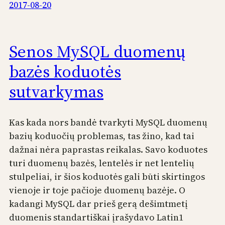
2017-08-20
Senos MySQL duomenų
bazės koduotės
sutvarkymas
Kas kada nors bandė tvarkyti MySQL duomenų
bazių koduočių problemas, tas žino, kad tai
dažnai nėra paprastas reikalas. Savo koduotes
turi duomenų bazės, lentelės ir net lentelių
stulpeliai, ir šios koduotės gali būti skirtingos
vienoje ir toje pačioje duomenų bazėje. O
kadangi MySQL dar prieš gerą dešimtmetį
duomenis standartiškai įrašydavo Latin1