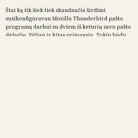
Štai ką tik šiek tiek skaudančia širdimi
susikonfigūravau Mozilla Thunderbird pašto
programą darbui su dviem iš keturių savo pašto
dėžučių. Vėliau ir kitas prijungsiu. Tokiu būdu
laikinai palieku Kmail, pagrindinę KDE pašto
programą. Dėl jos nepatikimo darbo su
atjungtais IMAP aplankais. Beveik kiekvienas
bandymas nusiųsti į IMAP aplanką didesnį nei
keli šimtai KB laišką, jei…
2008-09-09
Kitas puslapis
→
Facebook
GitHub
LinkedIn
RSS Feed
Mail
Sistema:
WordPress