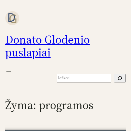
Eiti
prie
turinio
Donato Glodenio
puslapiai
Paieška
Žyma:
programos