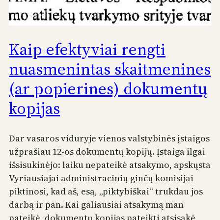
Kaip efektyviai rengti
nuasmenintas skaitmenines
(ar popierines) dokumentų
kopijas
Dar vasaros viduryje vienos valstybinės įstaigos
užprašiau 12-os dokumentų kopijų. Įstaiga ilgai
išsisukinėjo: laiku nepateikė atsakymo, apskųsta
Vyriausiajai administracinių ginčų komisijai
piktinosi, kad aš, esą, „piktybiškai“ trukdau jos
darbą ir pan. Kai galiausiai atsakymą man
pateikė, dokumentų kopijas pateikti atsisakė