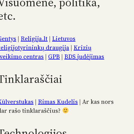
Visuomenė, politika,
etc.
Gentys
|
Religija.lt
|
Lietuvos
religijotyrininkų draugija
|
Krizių
įveikimo centras
|
GPB
|
BDS judėjimas
Tinklaraščiai
Kūlverstukas
|
Rimas Kudelis
| Ar kas nors
dar rašo tinklaraščius?
Technologijos