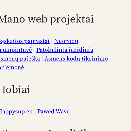
Mano web projektai
Sąskaitos paprastai
|
Nuorodų
trumpintuvė
|
Patobulinta juridinių
asmenų paieška
|
Asmens kodų tikrinimo
priemonė
Hobiai
Happysup.eu
|
Pawed Wave