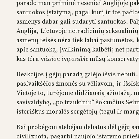
parado man priminė neseniai Anglijoje pak
santuokos įstatymą, pagal kurį ir tos pačios
asmenys dabar gali sudaryti santuokas. Pal
Anglija, Lietuvoje netradicinių seksualinių
asmenų teisės nėra tiek labai pastūmėtos, k
apie santuoką, įvaikinimą kalbėti; net part
kas tėra
mission impossible
mūsų konservatyvi
Reakcijos į gėjų paradą galėjo išvis nebūti.
pasivaikščios žmonės su vėliavom, ir išsisk
Vietoje to, turėjome didžiausią ažiotažą, 
savivaldybę, „po traukiniu“ šokančius Seim
isteriškus moralės sergėtojų (tegul ir mar
Kai probėgom stebėjau debatus dėl gėjų san
civilizuota, pagarbi naujojo įstatymo prie