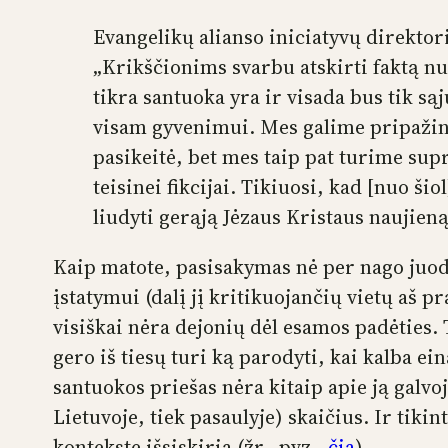
Evangelikų alianso iniciatyvų direkto
„Krikščionims svarbu atskirti faktą nuo
tikra santuoka yra ir visada bus tik s
visam gyvenimui. Mes galime pripažint
pasikeitė, bet mes taip pat turime sup
teisinei fikcijai. Tikiuosi, kad [nuo 
liudyti gerąją Jėzaus Kristaus naujieną
Kaip matote, pasisakymas nė per nago ju
įstatymui (dalį jį kritikuojančių vietų aš 
visiškai nėra dejonių dėl esamos padėties.
gero iš tiesų turi ką parodyti, kai kalba ei
santuokos priešas nėra kitaip apie ją galvoj
Lietuvoje, tiek pasaulyje) skaičius. Ir tikin
kontekste išsiskiria (žr., pvz.,
čia
).