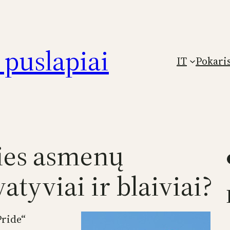
puslapiai
IT
Pokari
ties asmenų
Faceb
atyviai ir blaiviai?
Pride“