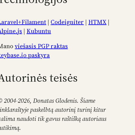
Laravel+Filament
|
Codeigniter
|
HTMX
|
Alpine.js
|
Kubuntu
Mano
viešasis PGP raktas
keybase.io paskyra
Autorinės teisės
© 2004-2026, Donatas Glodenis. Šiame
tinklaraštyje paskelbtą autorinį turinį kitur
galima naudoti tik gavus raštišką autoriaus
sutikimą.