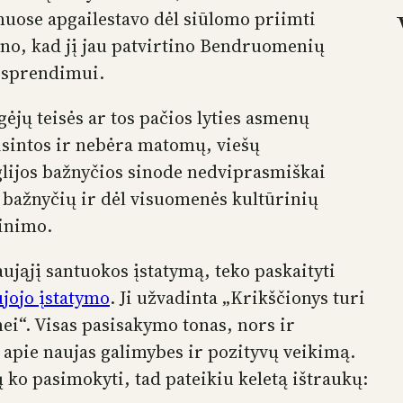
uose apgailestavo dėl siūlomo priimti
ino, kad jį jau patvirtino Bendruomenių
ų sprendimui.
gėjų teisės ar tos pačios lyties asmenų
teisintos ir nebėra matomų, viešų
lijos bažnyčios sinode nedviprasmiškai
 bažnyčių ir dėl visuomenės kultūrinių
žinimo.
aująjį santuokos įstatymą, teko paskaityti
jojo įstatymo
. Ji užvadinta „Krikščionys turi
ei“. Visas pasisakymo tonas, nors ir
 apie naujas galimybes ir pozityvų veikimą.
ko pasimokyti, tad pateikiu keletą ištraukų: