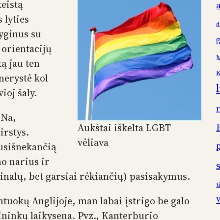
eistą
 lyties
d
yginus su
 orientacijų
J
ą jau ten
K
nerystė kol
oj šaly.
 Na,
Aukštai iškelta LGBT
irstys.
vėliava
nusišnekančią
o narius ir
ginalų, bet garsiai rėkiančių) pasisakymus.
t
tuokų Anglijoje, man labai įstrigo be galo
šininkų laikysena. Pvz., Kanterburio