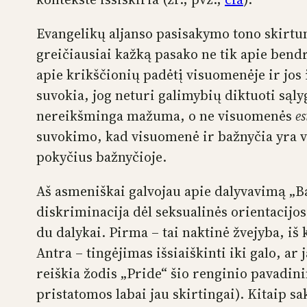
Evangelikų aljanso pasisakymo tono skirt
greičiausiai kažką pasako ne tik apie bendrą
apie krikščionių padėtį visuomenėje ir jos
suvokia, jog neturi galimybių diktuoti sąlyg
nereikšminga mažuma, o ne visuomenės
e
suvokimo, kad visuomenė ir bažnyčia yra v
pokyčius bažnyčioje.
Aš asmeniškai galvojau apie dalyvavimą „Ba
diskriminacija dėl seksualinės orientacijos
du dalykai. Pirma – tai naktinė žvejyba, iš
Antra – tingėjimas išsiaiškinti iki galo, ar 
reiškia žodis „Pride“ šio renginio pavadini
pristatomos labai jau skirtingai). Kitaip sa