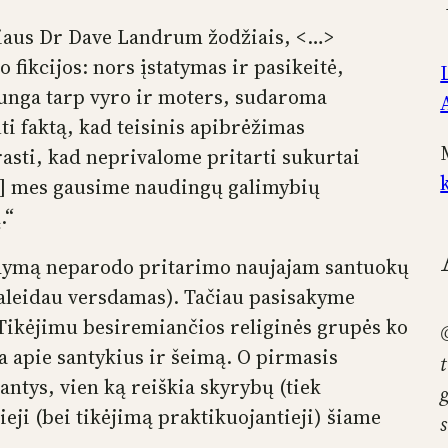
riaus Dr Dave Landrum žodžiais, <…>
 fikcijos: nors įstatymas ir pasikeitė,
ąjunga tarp vyro ir moters, sudaroma
i faktą, kad teisinis apibrėžimas
rasti, kad neprivalome pritarti sukurtai
šiol] mes gausime naudingų galimybių
.“
odymą neparodo pritarimo naujajam santuokų
praleidau versdamas). Tačiau pasisakyme
 Tikėjimu besiremiančios religinės grupės ko
na apie santykius ir šeimą. O pirmasis
antys, vien ką reiškia skyrybų (tiek
tieji (bei tikėjimą praktikuojantieji) šiame