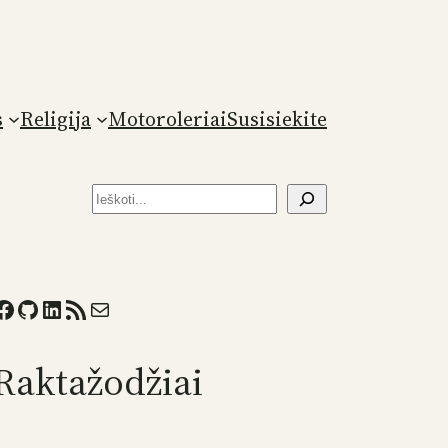
s
Religija
Motoroleriai
Susisiekite
Paieška
ook
GitHub
LinkedIn
RSS Feed
Mail
Raktažodžiai