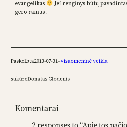
evangelikas
Jei renginys būtų pavadintas
gero ramus.
Paskelbta
2013-07-31
–
visuomeninė veikla
sukūrė
Donatas Glodenis
Komentarai
2 responses to “Apie tos pači