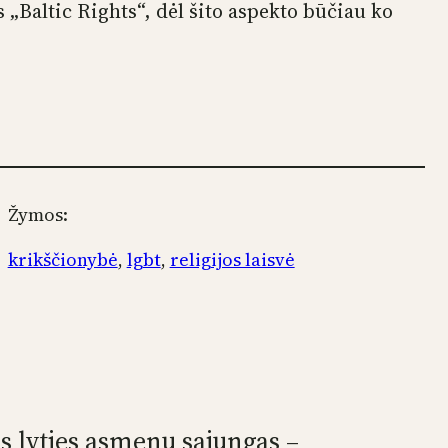
 „Baltic Rights“, dėl šito aspekto būčiau ko
Žymos:
krikščionybė
, 
lgbt
, 
religijos laisvė
os lyties asmenų sąjungas –