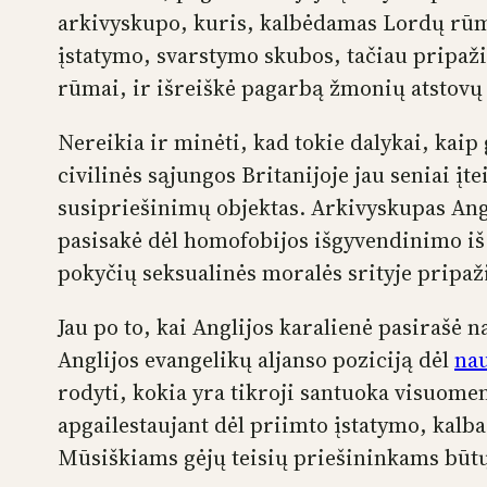
arkivyskupo, kuris, kalbėdamas Lordų rūm
įstatymo, svarstymo skubos, tačiau pripaž
rūmai, ir išreiškė pagarbą žmonių atstov
Nereikia ir minėti, kad tokie dalykai, kaip 
civilinės sąjungos Britanijoje jau seniai į
susipriešinimų objektas. Arkivyskupas Ang
pasisakė dėl homofobijos išgyvendinimo iš
pokyčių seksualinės moralės srityje pripa
Jau po to, kai Anglijos karalienė pasirašė n
Anglijos evangelikų aljanso poziciją dėl
nau
rodyti, kokia yra tikroji santuoka visuomen
apgailestaujant dėl priimto įstatymo, kalba
Mūsiškiams gėjų teisių priešininkams būtų 