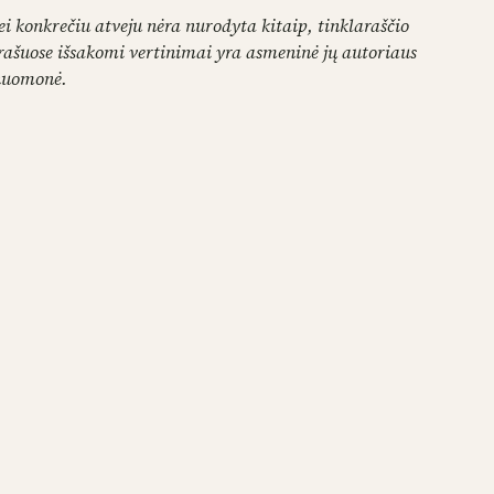
ei konkrečiu atveju nėra nurodyta kitaip, tinklaraščio
rašuose išsakomi vertinimai yra asmeninė jų autoriaus
nuomonė.