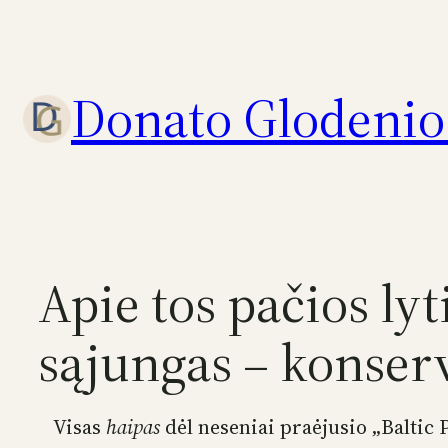
Eiti
prie
turinio
Donato Glodenio 
Apie tos pačios ly
sąjungas – konserv
Visas
haipas
dėl neseniai praėjusio „Baltic 