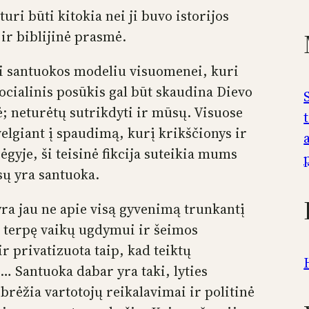
ri būti kitokia nei ji buvo istorijos
 ir biblijinė prasmė.
ti santuokos modeliu visuomenei, kuri
socialinis posūkis gal būt skaudina Dievo
dė; neturėtų sutrikdyti ir mūsų. Visuose
žvelgiant į spaudimą, kurį krikščionys ir
ėgyje, ši teisinė fikcija suteikia mums
sų yra santuoka.
ra jau ne apie visą gyvenimą trunkantį
a terpę vaikų ugdymui ir šeimos
r privatizuota taip, kad teiktų
 Santuoka dabar yra taki, lyties
ibrėžia vartotojų reikalavimai ir politinė