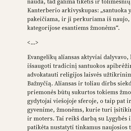
nauda, tad galima tikėtis ir tolimesni
Kanterberio arkivyskupas: „santuoka 
pakeičiama, ir ji perkuriama iš naujo, i
kategorijose esantiems žmonėms“.
<…>
Evangelikų aliansas aktyviai dalyvavo,
išsaugoti tradicinį santuokos apibrėži
advokatauti religijos laisvės užtikrin
Bažnyčią. Aliansas ir toliau dirbs sie
priemonės būtų sukurtos tokiems žmon
gydytojai viešojoje sferoje, o taip pa
gyvenime, žmonėms, kurie turi įsitiki
ir moters. Tai reikš darbą su Lygybės 
patikėta nustatyti tinkamus naujosio