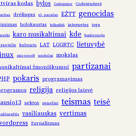
bylos
atviras kodas
Codeigniter4
Codeigniter
genocidas
EŽTT
drėlingas
arbas
el. parašas
gimimas
holokaustas
internetas
joga
InEnglish
kde
karo nusikaltimai
urgelis
konferencija
lietuvybė
LAT
LGGRTC
raujelis
kubuntu
linux
mokslas
microsoft
mokslai
partizanai
nusikaltimai žmoniškumui
pokaris
PHP
programavimas
religija
programos
religijos laisvė
teismas
teisė
sausio13
sektos
seneliai
vertimas
vasiliauskas
inklaraštis
wordpress
žurnalizmas