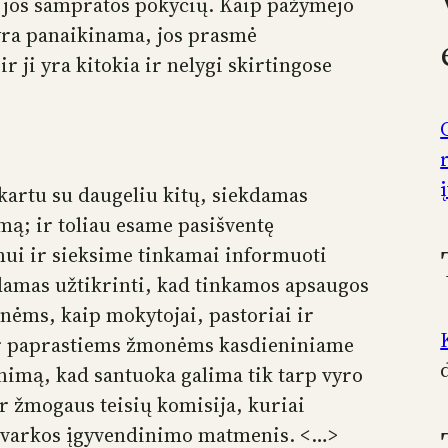
ų jos sampratos pokyčių. Kaip pažymėjo
yra panaikinama, jos prasmė
r ji yra kitokia ir nelygi skirtingose
 kartu su daugeliu kitų, siekdamas
mą; ir toliau esame pasišventę
imui ir sieksime tinkamai informuoti
kdamas užtikrinti, kad tinkamos apsaugos
ėms, kaip mokytojai, pastoriai ir
t ir paprastiems žmonėms kasdieniniame
nimą, kad santuoka galima tik tarp vyro
ir žmogaus teisių komisija, kuriai
s tvarkos įgyvendinimo matmenis. <…>