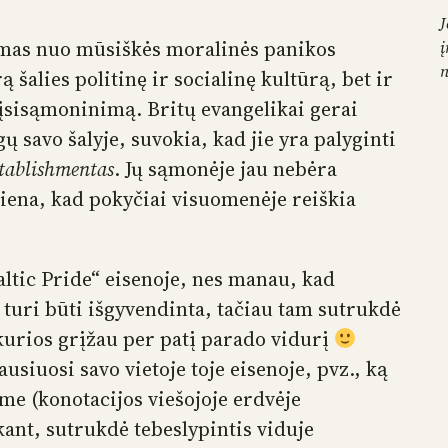
J
umas nuo mūsiškės moralinės panikos
į
 šalies politinę ir socialinę kultūrą, bet ir
 įsisąmoninimą. Britų evangelikai gerai
ų savo šalyje, suvokia, kad jie yra palyginti
stablishmentas
. Jų sąmonėje jau nebėra
iena, kad pokyčiai visuomenėje reiškia
ltic Pride“ eisenoje, nes manau, kad
 turi būti išgyvendinta, tačiau tam sutrukdė
 kurios grįžau per patį parado vidurį
jausiuosi savo vietoje toje eisenoje, pvz., ką
me (konotacijos viešojoje erdvėje
kant, sutrukdė tebeslypintis viduje