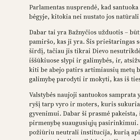
Parlamentas nusprendė, kad santuoka tu
bėgyje, kitokia nei nustato jos natūrali
Dabar tai yra Bažnyčios užduotis – bū
pamiršo, kas ji yra. Šis prieštaringas 
širdį, tačiau jis tikrai Dievo nesutrik
iššūkiuose slypi ir galimybės, ir, atsi
kiti be abejo patirs artimiausių metų b
galimybę parodyti ir mokyti, kas iš tie
Valstybės naujoji santuokos samprata y
ryšį tarp vyro ir moters, kuris sukuri
gyvenimui. Dabar ši prasmė pakeista, i
pirmenybę suaugusiųjų pasirinkimui. …
požiūriu neutrali institucija, kurią ap