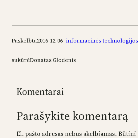
Paskelbta
2016-12-06
–
informacinės technologijos
sukūrė
Donatas Glodenis
Komentarai
Parašykite komentarą
El. pašto adresas nebus skelbiamas.
Būtini