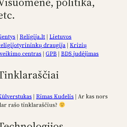
Visuomenė, politika,
etc.
Gentys
|
Religija.lt
|
Lietuvos
religijotyrininkų draugija
|
Krizių
įveikimo centras
|
GPB
|
BDS judėjimas
Tinklaraščiai
Kūlverstukas
|
Rimas Kudelis
| Ar kas nors
dar rašo tinklaraščius?
Technologijos