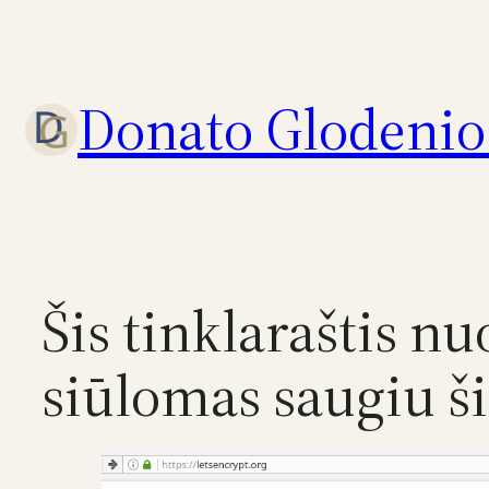
Eiti
prie
turinio
Donato Glodenio 
Šis tinklaraštis n
siūlomas saugiu ši