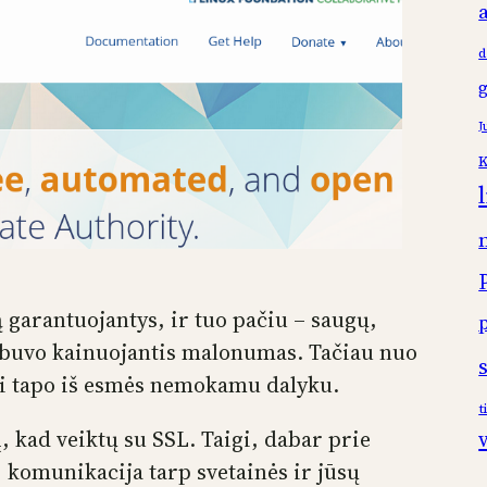
d
J
K
 garantuojantys, ir tuo pačiu – saugų,
ai buvo kainuojantis malonumas. Tačiau nuo
tai tapo iš esmės nemokamu dalyku.
t
, kad veiktų su SSL. Taigi, dabar prie
i, komunikacija tarp svetainės ir jūsų