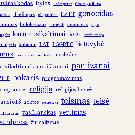
bylos
atviras kodas
Codeigniter4
Codeigniter
genocidas
EŽTT
drėlingas
arbas
el. parašas
gimimas
holokaustas
internetas
joga
InEnglish
kde
karo nusikaltimai
urgelis
konferencija
lietuvybė
LAT
LGGRTC
raujelis
kubuntu
linux
mokslas
microsoft
mokslai
partizanai
nusikaltimai žmoniškumui
pokaris
PHP
programavimas
religija
programos
religijos laisvė
teismas
teisė
sausio13
sektos
seneliai
vertimas
vasiliauskas
inklaraštis
wordpress
žurnalizmas