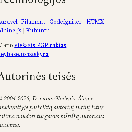
Laravel+Filament
|
Codeigniter
|
HTMX
|
Alpine.js
|
Kubuntu
Mano
viešasis PGP raktas
keybase.io paskyra
Autorinės teisės
© 2004-2026, Donatas Glodenis. Šiame
tinklaraštyje paskelbtą autorinį turinį kitur
galima naudoti tik gavus raštišką autoriaus
sutikimą.