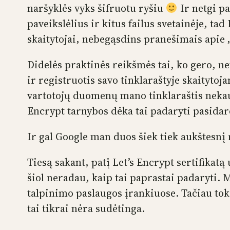
naršyklės vyks šifruotu ryšiu
Ir netgi pa
paveikslėlius ir kitus failus svetainėje, tad
skaitytojai, nebegąsdins pranešimais apie
Didelės praktinės reikšmės tai, ko gero, n
ir registruotis savo tinklaraštyje skaityto
vartotojų duomenų mano tinklaraštis nekaup
Encrypt tarnybos dėka tai padaryti pasidar
Ir gal Google man duos šiek tiek aukštesnį 
Tiesą sakant, patį Let’s Encrypt sertifikatą 
šiol neradau, kaip tai paprastai padaryti. M
talpinimo paslaugos įrankiuose. Tačiau tokią
tai tikrai nėra sudėtinga.