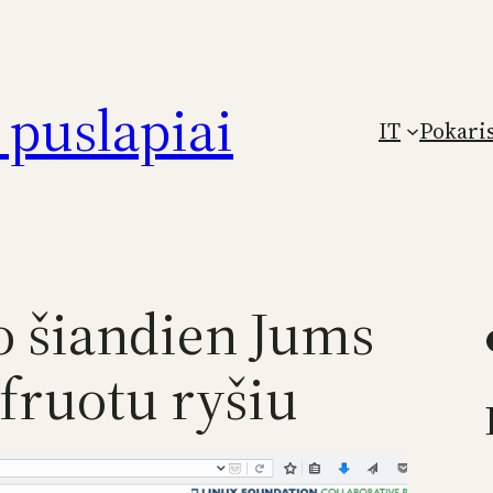
puslapiai
IT
Pokari
uo šiandien Jums
Faceb
fruotu ryšiu