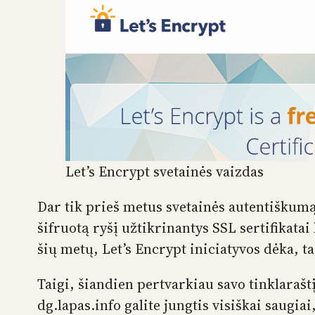
Let’s Encrypt svetainės vaizdas
Dar tik prieš metus svetainės autentiškumą
šifruotą ryšį užtikrinantys SSL sertifikat
šių metų, Let’s Encrypt iniciatyvos dėka, 
Taigi, šiandien pertvarkiau savo tinklaraštį
dg.lapas.info galite jungtis visiškai saugia