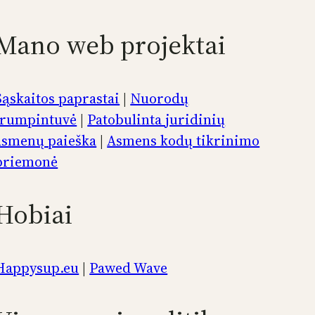
Mano web projektai
Sąskaitos paprastai
|
Nuorodų
trumpintuvė
|
Patobulinta juridinių
asmenų paieška
|
Asmens kodų tikrinimo
priemonė
Hobiai
Happysup.eu
|
Pawed Wave