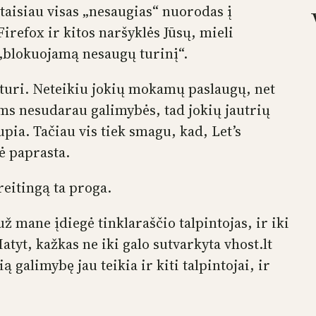
taisiau visas „nesaugias“ nuorodas į
 Firefox ir kitos naršyklės Jūsų, mieli
 „blokuojamą nesaugų turinį“.
eturi. Neteikiu jokių mokamų paslaugų, net
jams nesudarau galimybės, tad jokių jautrių
ia. Tačiau vis tiek smagu, kad, Let’s
ė paprasta.
reitingą ta proga.
už mane įdiegė tinklaraščio talpintojas, ir iki
atyt, kažkas ne iki galo sutvarkyta vhost.lt
 galimybę jau teikia ir kiti talpintojai, ir