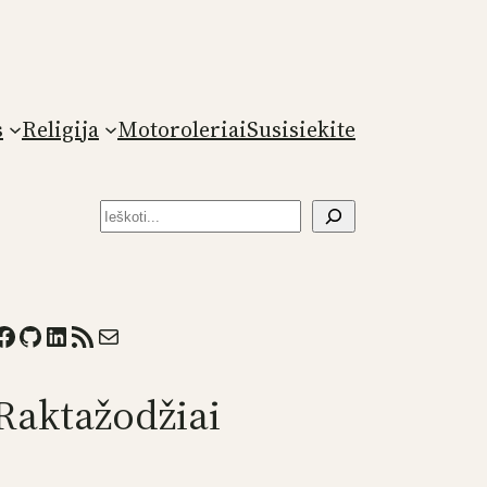
s
Religija
Motoroleriai
Susisiekite
Paieška
ook
GitHub
LinkedIn
RSS Feed
Mail
Raktažodžiai