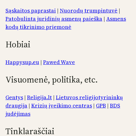
Sąskaitos paprastai
|
Nuorodų trumpintuvė
|
Patobulinta juridinių asmenų paieška
|
Asmens
kodų tikrinimo priemonė
Hobiai
Happysup.eu
|
Pawed Wave
Visuomenė, politika, etc.
Gentys
|
Religija.lt
|
Lietuvos religijotyrininkų
draugija
|
Krizių įveikimo centras
|
GPB
|
BDS
judėjimas
Tinklaraščiai