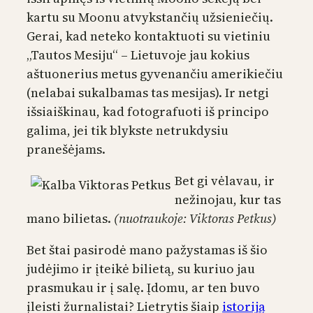
kartu su Moonu atvykstančių užsieniečių.
Gerai, kad neteko kontaktuoti su vietiniu
„Tautos Mesiju“ – Lietuvoje jau kokius
aštuonerius metus gyvenančiu amerikiečiu
(nelabai sukalbamas tas mesijas). Ir netgi
išsiaiškinau, kad fotografuoti iš principo
galima, jei tik blykste netrukdysiu
pranešėjams.
Bet gi vėlavau, ir
nežinojau, kur tas
mano bilietas.
(nuotraukoje: Viktoras Petkus)
Bet štai pasirodė mano pažystamas iš šio
judėjimo ir įteikė bilietą, su kuriuo jau
prasmukau ir į salę. Įdomu, ar ten buvo
įleisti žurnalistai? Lietrytis šiaip
istoriją