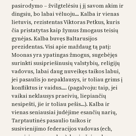
pasirodymo – žvilgtelėsiu į jį savom akim ir
dingsiu, bo labai vėluoju… Kalba ir vienas
lietuvis, rezistentas Viktoras Petkus, kuris
čia pristatytas kaip žymus žmogaus teisių
gynėjas. Kalba buvęs Baltarusijos
prezidentas. Visi apie maždaug tą patį:
Moonas yra ypatingas žmogus, sugebėjęs
surinkti susipriešinusių valstybių, religijų
vadovus, labai daug nuveikęs taikos labui,
jei pasaulis jo nepaklausys, ir toliau grims į
konfliktus ir vaidus…. (pagalvoju: taip, jei
vaikai neklausys praeivių, liepiančių
nesipešti, jie ir toliau pešis…). Kalba ir
vienas seniausiai judėjime esančių narių,
Tarptautinės pasaulio taikos ir
susivienijimo federacijos vadovas (ech,