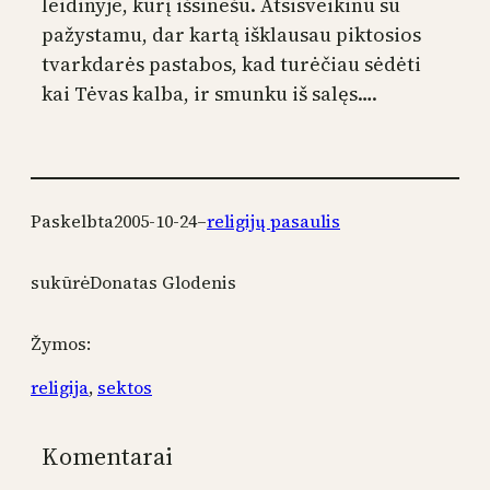
leidinyje, kurį išsinešu. Atsisveikinu su
pažystamu, dar kartą išklausau piktosios
tvarkdarės pastabos, kad turėčiau sėdėti
kai Tėvas kalba, ir smunku iš salęs….
Paskelbta
2005-10-24
–
religijų pasaulis
sukūrė
Donatas Glodenis
Žymos:
religija
, 
sektos
Komentarai