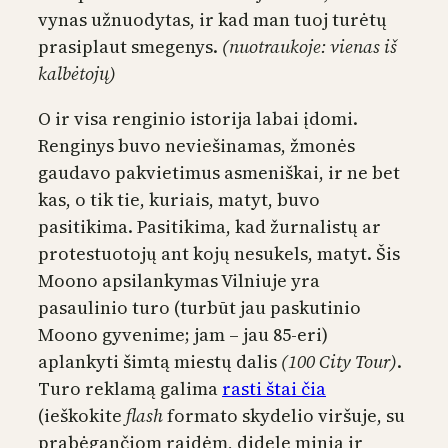
vynas užnuodytas, ir kad man tuoj turėtų
prasiplaut smegenys.
(nuotraukoje: vienas iš
kalbėtojų)
O ir visa renginio istorija labai įdomi.
Renginys buvo neviešinamas, žmonės
gaudavo pakvietimus asmeniškai, ir ne bet
kas, o tik tie, kuriais, matyt, buvo
pasitikima. Pasitikima, kad žurnalistų ar
protestuotojų ant kojų nesukels, matyt. Šis
Moono apsilankymas Vilniuje yra
pasaulinio turo (turbūt jau paskutinio
Moono gyvenime; jam – jau 85-eri)
aplankyti šimtą miestų dalis
(100 City Tour)
.
Turo reklamą galima
rasti štai čia
(ieškokite
flash
formato skydelio viršuje, su
prabėgančiom raidėm, didele minia ir