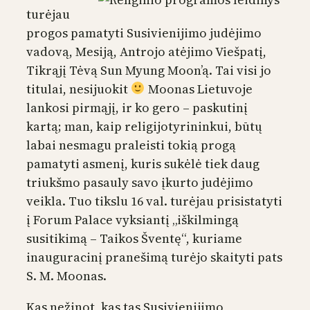
turėjau
progos pamatyti Susivienijimo judėjimo
vadovą, Mesiją, Antrojo atėjimo Viešpatį,
Tikrąjį Tėvą Sun Myung Moon’ą. Tai visi jo
titulai, nesijuokit
Moonas Lietuvoje
lankosi pirmąjį, ir ko gero – paskutinį
kartą; man, kaip religijotyrininkui, būtų
labai nesmagu praleisti tokią progą
pamatyti asmenį, kuris sukėlė tiek daug
triukšmo pasauly savo įkurto judėjimo
veikla. Tuo tikslu 16 val. turėjau prisistatyti
į Forum Palace vyksiantį „iškilmingą
susitikimą – Taikos Šventę“, kuriame
inauguracinį pranešimą turėjo skaityti pats
S. M. Moonas.
Kas nežinot, kas tas Susivienijimo