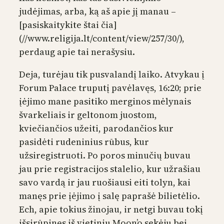
judėjimas, arba, ką aš apie jį manau –
[pasiskaitykite štai čia]
(//www.religija.lt/content/view/257/30/),
perdaug apie tai nerašysiu.
Deja, turėjau tik pusvalandį laiko. Atvykau į
Forum Palace truputį pavėlavęs, 16:20; prie
įėjimo mane pasitiko merginos mėlynais
švarkeliais ir geltonom juostom,
kviečiančios užeiti, parodančios kur
pasidėti rudeninius rūbus, kur
užsiregistruoti. Po poros minučių buvau
jau prie registracijos stalelio, kur užrašiau
savo vardą ir jau ruošiausi eiti tolyn, kai
manęs prie įėjimo į salę paprašė bilietėlio.
Ech, apie tokius žinojau, ir netgi buvau tokį
išsirūpinęs iš vietinių Moon’o sekėjų bei