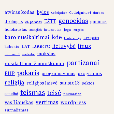
bylos
atviras kodas
Codeigniter4
darbas
Codeigniter
genocidas
EŽTT
drėlingas
gimimas
el. parašas
holokaustas
internetas
joga
InEnglish
Jurgelis
kde
karo nusikaltimai
Kraujelis
konferencija
linux
lietuvybė
LAT
LGGRTC
kubuntu
mokslas
microsoft
mokslai
partizanai
nusikaltimai žmoniškumui
pokaris
PHP
programos
programavimas
religija
sausio13
religijos laisvė
sektos
teismas
teisė
seneliai
tinklaraštis
vertimas
vasiliauskas
wordpress
žurnalizmas