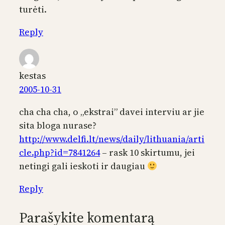
turėti.
Reply
kestas
2005-10-31
cha cha cha, o „ekstrai” davei interviu ar jie
sita bloga nurase?
http://www.delfi.lt/news/daily/lithuania/arti
cle.php?id=7841264
– rask 10 skirtumu, jei
netingi gali ieskoti ir daugiau
Reply
Parašykite komentarą