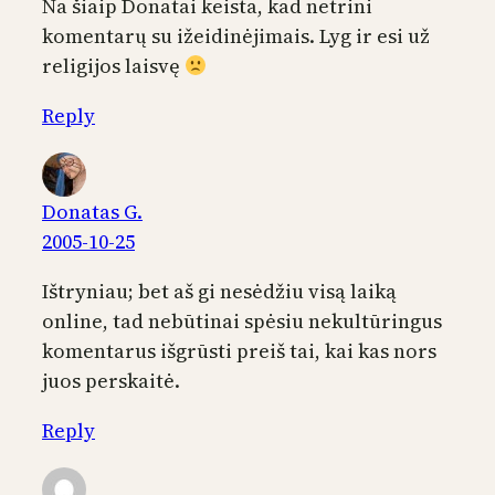
Na šiaip Donatai keista, kad netrini
komentarų su ižeidinėjimais. Lyg ir esi už
religijos laisvę
Reply
Donatas G.
2005-10-25
Ištryniau; bet aš gi nesėdžiu visą laiką
online, tad nebūtinai spėsiu nekultūringus
komentarus išgrūsti preiš tai, kai kas nors
juos perskaitė.
Reply