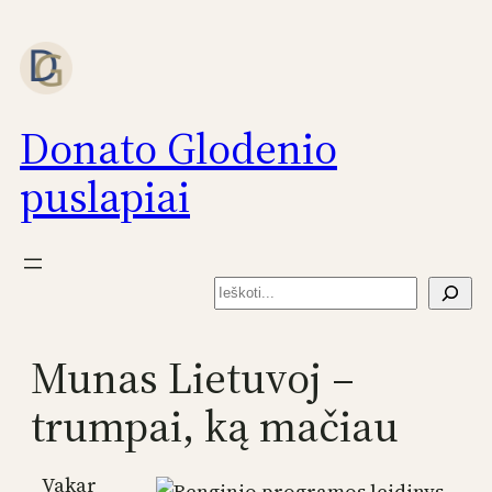
Eiti
prie
turinio
Donato Glodenio
puslapiai
Paieška
Munas Lietuvoj –
trumpai, ką mačiau
Vakar