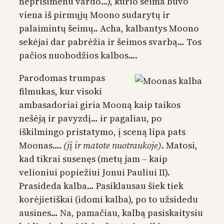
neprisimenu vardo…), kurio šeima buvo
viena iš pirmųjų Moono sudarytų ir
palaimintų šeimų.. Acha, kalbantys Moono
sekėjai dar pabrėžia ir šeimos svarbą… Tos
pačios nuobodžios kalbos….
Parodomas trumpas
filmukas, kur visoki
ambasadoriai giria Mooną kaip taikos
nešėją ir pavyzdį… ir pagaliau, po
iškilmingo pristatymo, į sceną lipa pats
Moonas….
(jį ir matote nuotraukoje)
. Matosi,
kad tikrai susenęs (metų jam – kaip
velioniui popiežiui Jonui Pauliui II).
Prasideda kalba… Pasiklausau šiek tiek
korėjietiškai (idomi kalba), po to užsidedu
ausines… Na, pamačiau, kalbą pasiskaitysiu