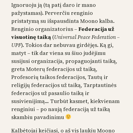
Ignoruoju ją (tą patį daro ir mano
pažystamas). Perverčiu renginio
pristatymą su išspausdinta Moono kalba.
Renginio organizatorius –
Federacija už
visuotinę taiką
(
Universal Peace Federation –
UPF
). Tokios dar nebuvau girdėjęs. Ką gi,
matyt – tik dar viena su šiuo judėjimu
susijusi organizacija, propaguojanti taiką,
greta Moterų federacijos už taiką,
Profesorių taikos federacijos, Tautų ir
religijų federacijos už taiką, Tarptautinės
federacijos už pasaulio taiką ir
susivienijimą… Turbūt kasmet, kiekvienam
renginiui – po naują federaciją už taiką
skambiu pavadinimu
Kalbėtojai keičiasi, o aš vis laukiu Moono