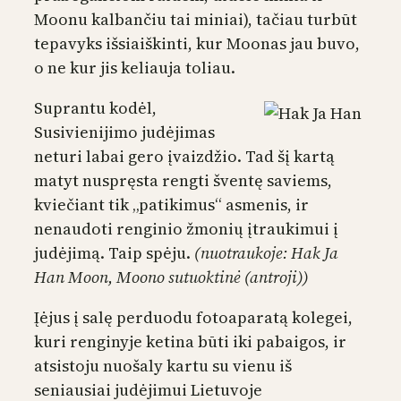
Moonu kalbančiu tai miniai), tačiau turbūt
tepavyks išsiaiškinti, kur Moonas jau buvo,
o ne kur jis keliauja toliau.
Suprantu kodėl,
Susivienijimo judėjimas
neturi labai gero įvaizdžio. Tad šį kartą
matyt nuspręsta rengti šventę saviems,
kviečiant tik „patikimus“ asmenis, ir
nenaudoti renginio žmonių įtraukimui į
judėjimą. Taip spėju.
(nuotraukoje: Hak Ja
Han Moon, Moono sutuoktinė (antroji))
Įėjus į salę perduodu fotoaparatą kolegei,
kuri renginyje ketina būti iki pabaigos, ir
atsistoju nuošaly kartu su vienu iš
seniausiai judėjimui Lietuvoje