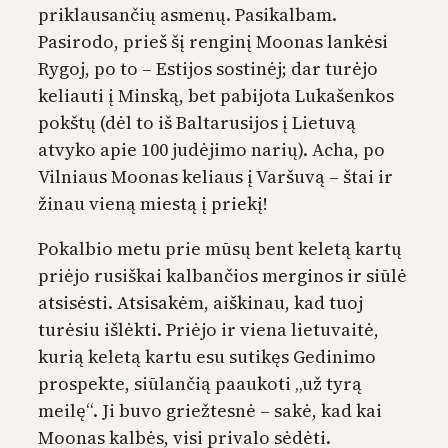
priklausančių asmenų. Pasikalbam.
Pasirodo, prieš šį renginį Moonas lankėsi
Rygoj, po to – Estijos sostinėj; dar turėjo
keliauti į Minską, bet pabijota Lukašenkos
pokštų (dėl to iš Baltarusijos į Lietuvą
atvyko apie 100 judėjimo narių). Acha, po
Vilniaus Moonas keliaus į Varšuvą – štai ir
žinau vieną miestą į priekį!
Pokalbio metu prie mūsų bent keletą kartų
priėjo rusiškai kalbančios merginos ir siūlė
atsisėsti. Atsisakėm, aiškinau, kad tuoj
turėsiu išlėkti. Priėjo ir viena lietuvaitė,
kurią keletą kartu esu sutikęs Gedinimo
prospekte, siūlančią paaukoti „už tyrą
meilę“. Ji buvo griežtesnė – sakė, kad kai
Moonas kalbės, visi privalo sėdėti.