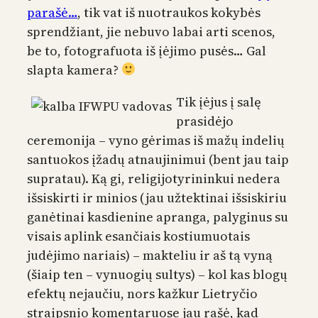
parašė…
, tik vat iš nuotraukos kokybės
sprendžiant, jie nebuvo labai arti scenos,
be to, fotografuota iš įėjimo pusės… Gal
slapta kamera?
Tik įėjus į salę
prasidėjo
ceremonija – vyno gėrimas iš mažų indelių
santuokos įžadų atnaujinimui (bent jau taip
supratau). Ką gi, religijotyrininkui nedera
išsiskirti ir minios (jau užtektinai išsiskiriu
ganėtinai kasdienine apranga, palyginus su
visais aplink esančiais kostiumuotais
judėjimo nariais) – makteliu ir aš tą vyną
(šiaip ten – vynuogių sultys) – kol kas blogų
efektų nejaučiu, nors kažkur Lietryčio
straipsnio komentaruose jau rašė, kad