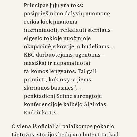
Principas jųjų yra toks:
pasipriešinimo dalyvių nuomonę
reikia kiek įmanoma
inkriminuoti, reikalauti sterilaus
elgesio tokioje nuožmioje
okupacinėje kovoje, o budeliams –
KBG darbuotojams, agentams –
masiškai ir nepamatuotai
taikomos lengvatos. Tai gali
priminti, kokios yra jiems
skiriamos bausmės“, –
penktadienį Seime surengtoje
konferencijoje kalbėjo Algirdas
Endriukaitis.
O viena iš oficialiai palaikomos pokario
Lietuvos istorijos bėdų yra būtent ta, kad