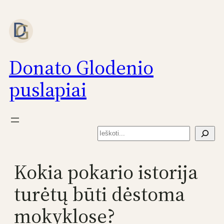
Eiti
prie
turinio
Donato Glodenio
puslapiai
Paieška
Kokia pokario istorija
turėtų būti dėstoma
mokyklose?