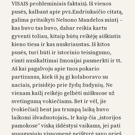
VISAIS probleminiais faktais). Iš vienos
pusės, kalbant apie pvz.Endriukaičio citatą,
galima pritaikyti Nelsono Mandelos mintį –
kas buvo tas buvo, dabar reikia kartu
gyventi toliau, kitaip būtų reikėję aiškintis
kieno tiesa ir kas nuskriaustas. Iš kitos
pusės, turi būti ir istorinio teisingumo,
rimti nusikaltimai žmonijai pasmerkti ir tt.
Aš kai pagalvoju apie tuos pokario
partizanus, kiek iš jų gi kolaboravo su
naciais, prisidėjo prie žydų žudynių. Ne
vienam kailį reikėjo gelbėti miškuose už
svetingumą vokiečiams. Bet ir vėl, jie
(vokiečiai) bent jau trumpą laiką buvo
laikomi išvaduotojais.. Ir kaip čia „istorijos
pamokose” viską išdėstysi vaikams, jei pati
suaugusiųjų visuomenė neištyrė savo prieš