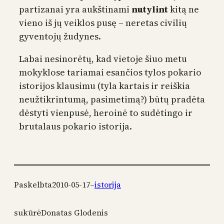
partizanai yra aukštinami
nutylint
kitą ne
vieno iš jų veiklos pusę – neretas civilių
gyventojų žudynes.
Labai nesinorėtų, kad vietoje šiuo metu
mokyklose tariamai esančios tylos pokario
istorijos klausimu (tyla kartais ir reiškia
neužtikrintumą, pasimetimą?) būtų pradėta
dėstyti vienpusė, heroinė to sudėtingo ir
brutalaus pokario istorija.
Paskelbta
2010-05-17
–
istorija
sukūrė
Donatas Glodenis