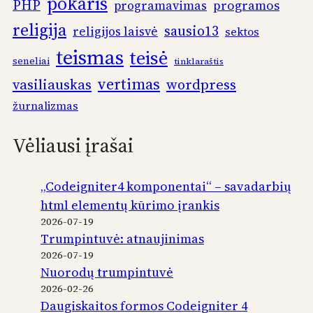
pokaris
PHP
programos
programavimas
religija
sausio13
religijos laisvė
sektos
teismas
teisė
seneliai
tinklaraštis
vertimas
vasiliauskas
wordpress
žurnalizmas
Vėliausi įrašai
„Codeigniter4 komponentai“ – savadarbių
html elementų kūrimo įrankis
2026-07-19
Trumpintuvė: atnaujinimas
2026-07-19
Nuorodų trumpintuvė
2026-02-26
Daugiskaitos formos Codeigniter 4