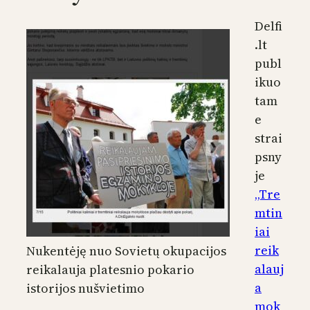
Delfi
.lt
publ
ikuo
tam
e
strai
psny
je
„Tre
mtin
iai
reik
Nukentėję nuo Sovietų okupacijos
alauj
reikalauja platesnio pokario
a
istorijos nušvietimo
mok