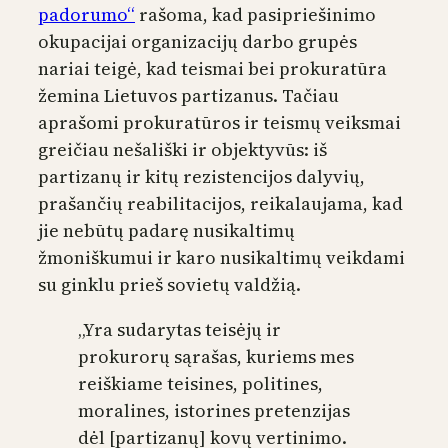
padorumo“
rašoma, kad pasipriešinimo
okupacijai organizacijų darbo grupės
nariai teigė, kad teismai bei prokuratūra
žemina Lietuvos partizanus. Tačiau
aprašomi prokuratūros ir teismų veiksmai
greičiau nešališki ir objektyvūs: iš
partizanų ir kitų rezistencijos dalyvių,
prašančių reabilitacijos, reikalaujama, kad
jie nebūtų padarę nusikaltimų
žmoniškumui ir karo nusikaltimų veikdami
su ginklu prieš sovietų valdžią.
„Yra sudarytas teisėjų ir
prokurorų sąrašas, kuriems mes
reiškiame teisines, politines,
moralines, istorines pretenzijas
dėl [partizanų] kovų vertinimo.