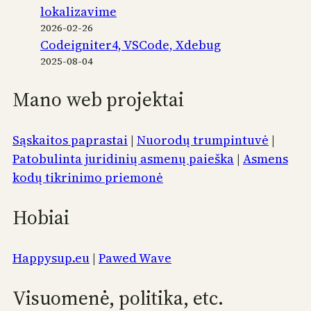
lokalizavime
2026-02-26
Codeigniter4, VSCode, Xdebug
2025-08-04
Mano web projektai
Sąskaitos paprastai
|
Nuorodų trumpintuvė
|
Patobulinta juridinių asmenų paieška
|
Asmens
kodų tikrinimo priemonė
Hobiai
Happysup.eu
|
Pawed Wave
Visuomenė, politika, etc.