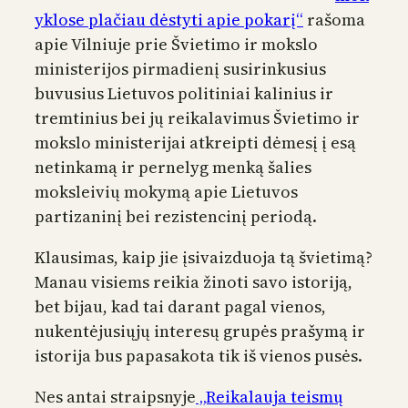
yklose plačiau dėstyti apie pokarį“
rašoma
apie Vilniuje prie Švietimo ir mokslo
ministerijos pirmadienį susirinkusius
buvusius Lietuvos politiniai kalinius ir
tremtinius bei jų reikalavimus Švietimo ir
mokslo ministerijai atkreipti dėmesį į esą
netinkamą ir pernelyg menką šalies
moksleivių mokymą apie Lietuvos
partizaninį bei rezistencinį periodą.
Klausimas, kaip jie įsivaizduoja tą švietimą?
Manau visiems reikia žinoti savo istoriją,
bet bijau, kad tai darant pagal vienos,
nukentėjusiųjų interesų grupės prašymą ir
istorija bus papasakota tik iš vienos pusės.
Nes antai straipsnyje
„Reikalauja teismų