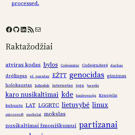
processed.
Facebook
GitHub
LinkedIn
RSS Feed
Mail
Raktažodžiai
bylos
atviras kodas
Codeigniter4
darbas
Codeigniter
genocidas
EŽTT
drėlingas
gimimas
el. parašas
holokaustas
internetas
joga
InEnglish
Jurgelis
kde
karo nusikaltimai
Kraujelis
konferencija
linux
lietuvybė
LAT
LGGRTC
kubuntu
mokslas
microsoft
mokslai
partizanai
nusikaltimai žmoniškumui