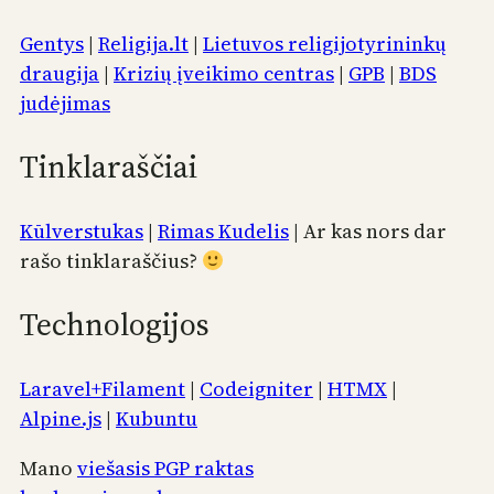
Gentys
|
Religija.lt
|
Lietuvos religijotyrininkų
draugija
|
Krizių įveikimo centras
|
GPB
|
BDS
judėjimas
Tinklaraščiai
Kūlverstukas
|
Rimas Kudelis
| Ar kas nors dar
rašo tinklaraščius?
Technologijos
Laravel+Filament
|
Codeigniter
|
HTMX
|
Alpine.js
|
Kubuntu
Mano
viešasis PGP raktas