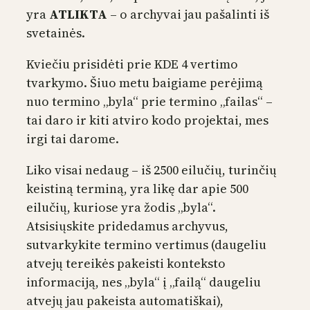
yra
ATLIKTA
– o archyvai jau pašalinti iš
svetainės.
Kviečiu prisidėti prie KDE 4 vertimo
tvarkymo. Šiuo metu baigiame perėjimą
nuo termino „byla“ prie termino „failas“ –
tai daro ir kiti atviro kodo projektai, mes
irgi tai darome.
Liko visai nedaug – iš 2500 eilučių, turinčių
keistiną terminą, yra likę dar apie 500
eilučių, kuriose yra žodis „byla“.
Atsisiųskite pridedamus archyvus,
sutvarkykite termino vertimus (daugeliu
atvejų tereikės pakeisti konteksto
informaciją, nes „byla“ į „failą“ daugeliu
atvejų jau pakeista automatiškai),