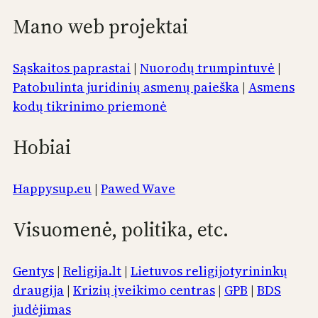
Mano web projektai
Sąskaitos paprastai
|
Nuorodų trumpintuvė
|
Patobulinta juridinių asmenų paieška
|
Asmens
kodų tikrinimo priemonė
Hobiai
Happysup.eu
|
Pawed Wave
Visuomenė, politika, etc.
Gentys
|
Religija.lt
|
Lietuvos religijotyrininkų
draugija
|
Krizių įveikimo centras
|
GPB
|
BDS
judėjimas