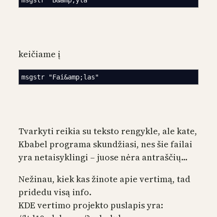
keičiame į
msgstr "Fai&amp;las"
Tvarkyti reikia su teksto rengykle, ale kate,
Kbabel programa skundžiasi, nes šie failai
yra netaisyklingi – juose nėra antraščių…
Nežinau, kiek kas žinote apie vertimą, tad
pridedu visą info.
KDE vertimo projekto puslapis yra: