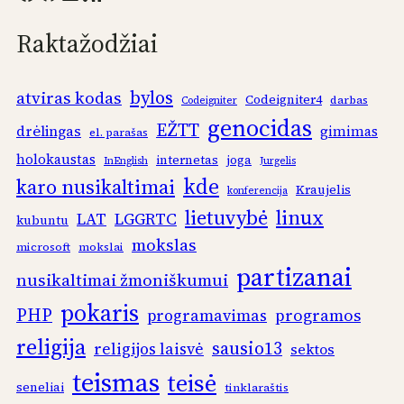
Raktažodžiai
bylos
atviras kodas
Codeigniter4
darbas
Codeigniter
genocidas
EŽTT
drėlingas
gimimas
el. parašas
holokaustas
internetas
joga
InEnglish
Jurgelis
kde
karo nusikaltimai
Kraujelis
konferencija
linux
lietuvybė
LAT
LGGRTC
kubuntu
mokslas
microsoft
mokslai
partizanai
nusikaltimai žmoniškumui
pokaris
PHP
programos
programavimas
religija
sausio13
religijos laisvė
sektos
teismas
teisė
seneliai
tinklaraštis