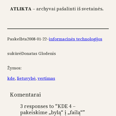
ATLIKTA
– archyvai pašalinti iš svetainės.
Paskelbta
2008-01-22
–
informacinės technologijos
sukūrė
Donatas Glodenis
Žymos:
kde
, 
lietuvybė
, 
vertimas
Komentarai
3 responses to “KDE 4 –
pakeiskime „bylą“ į „failą“”