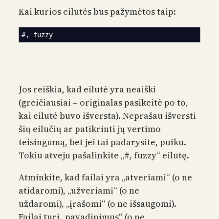
Kai kurios eilutės bus pažymėtos taip:
#, fuzzy
Jos reiškia, kad eilutė yra neaiški
(greičiausiai – originalas pasikeitė po to,
kai eilutė buvo išversta). Neprašau išversti
šių eilučių ar patikrinti jų vertimo
teisingumą, bet jei tai padarysite, puiku.
Tokiu atveju pašalinkite „#, fuzzy“ eilutę.
Atminkite, kad failai yra „atveriami“ (o ne
atidaromi), „užveriami“ (o ne
uždaromi), „įrašomi“ (o ne išsaugomi).
Failai turi „pavadinimus“ (o ne