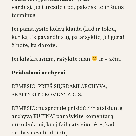
vardus). Jei turėsite ūpo, pakeiskite ir šiuos
terminus.
Jei pamatysite kokių klaidų (kad ir tokių,
kur ką tik pavardinau), pataisykite, jei gerai
žinote, ką darote.
Jei kils klausimų, rašykite man
Ir – ačiū.
Pridedami archyvai:
DĖMESIO, PRIEŠ SIŲSDAMI ARCHYVĄ,
SKAITYKITE KOMENTARUS.
DĖMESIO: nusprendę prisidėti ir atsisiuntę
archyvą BŪTINAI parašykite komentarą
nurodydami, kurį failą atsisiuntėte, kad
darbas nesidubliuotų.