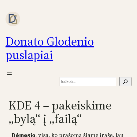
Eiti
prie
turinio
Donato Glodenio
puslapiai
Paieška
KDE 4 – pakeiskime
„bylą“ į „failą“
Dėmesio
, visa, ko prašoma šiame įraše, jau