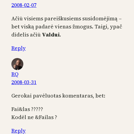
2008-02-07
Ačiū visiems pareiškusiems susidomėjimą –
bet viską padarė vienas žmogus. Taigi, ypač
didelis ačiū
Valdui
.
Reply
RQ
2008-03-31
Gerokai pavėluotas komentaras, bet:
Fai&las ?????
Kodėl ne &Failas ?
Reply