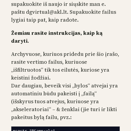
supakuokite iš naujo ir siųskite man e.
paštu dgvirtual@akl.lt. Supakuokite failus
lygiai taip pat, kaip radote.
Žemiau rasite instrukcijas, kaip ką
daryti.
Archyvuose, kuriuos pridedu prie šio įrašo,
rasite vertimo failus, kuriuose
„išfiltruotos“ tik tos eilutės, kuriose yra
keistini žodžiai.
Dar daugiau, beveik visi „bylos“ atvejai yra
automatiniu būdu pakeisti į „failą“
(išskyrus tuos atvejus, kuriuose yra
„akseleratoriai“ – & ženklai (jie turi ir likti
pakeitus bylą failu, pvz.:
msgstr "B&amp;yla"