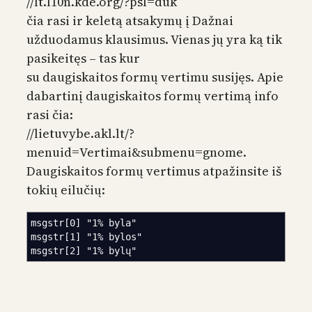
//lt.l10n.kde.org/?psl=duk
čia rasi ir keletą atsakymų į Dažnai
užduodamus klausimus. Vienas jų yra ką tik
pasikeitęs – tas kur
su daugiskaitos formų vertimu susijęs. Apie
dabartinį daugiskaitos formų vertimą info
rasi čia:
//lietuvybe.akl.lt/?
menuid=Vertimai&submenu=gnome.
Daugiskaitos formų vertimus atpažinsite iš
tokių eilučių:
msgstr[0] "1% byla"
msgstr[1] "1% bylos"
msgstr[2] "1% bylų"