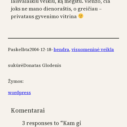
laisvalaikiu veikiu, ką mėgstu. Vienžo, čia
joks ne mano dienoraštis, o greičiau –
privataus gyvenimo vitrina
Paskelbta
2004-12-18
–
bendra
, 
visuomeninė veikla
sukūrė
Donatas Glodenis
Žymos:
wordpress
Komentarai
3 responses to “Kam gi