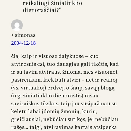
reikalingi žiniatinklio
dienoraščiai?”
+ simonas
2004-12-18
čia, kaip ir visuose dalykuose – kuo
atviresnis esi, tuo dauagiau gali tikėtis, kad
ir su tavim atviraus. žinoma, mes visuomet
pasirenkam, kiek būti atviri – net ir realioj
(vs. virtualioj) erdvėj. o šiaip, savąjį blogą
(irgi žiniatinklio dienoraštis) rašau
saviraiškos tikslais. taip jau susipažinau su
keletu labai įdomių žmonių, kurių,
greičiausiai, nebūčiau sutikęs, jei nebūčiau
rašęs… taigi, atviravimas kartais atsiperka