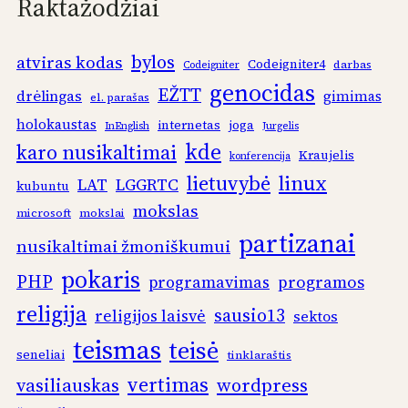
Raktažodžiai
bylos
atviras kodas
Codeigniter4
darbas
Codeigniter
genocidas
EŽTT
drėlingas
gimimas
el. parašas
holokaustas
internetas
joga
InEnglish
Jurgelis
kde
karo nusikaltimai
Kraujelis
konferencija
linux
lietuvybė
LAT
LGGRTC
kubuntu
mokslas
microsoft
mokslai
partizanai
nusikaltimai žmoniškumui
pokaris
PHP
programos
programavimas
religija
sausio13
religijos laisvė
sektos
teismas
teisė
seneliai
tinklaraštis
vertimas
vasiliauskas
wordpress