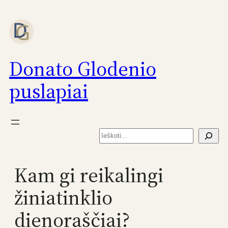
Eiti
prie
turinio
Donato Glodenio
puslapiai
Paieška
Kam gi reikalingi
žiniatinklio
dienoraščiai?