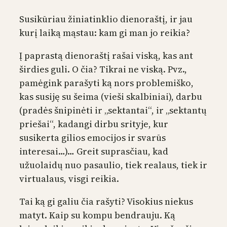
Susikūriau žiniatinklio dienoraštį, ir jau
kurį laiką mąstau: kam gi man jo reikia?
Į paprastą dienoraštį rašai viską, kas ant
širdies guli. O čia? Tikrai ne viską. Pvz.,
pamėgink parašyti ką nors problemiško,
kas susiję su šeima (vieši skalbiniai), darbu
(pradės šnipinėti ir „sektantai“, ir „sektantų
priešai“, kadangi dirbu srityje, kur
susikerta gilios emocijos ir svarūs
interesai…)… Greit suprasčiau, kad
užuolaidų nuo pasaulio, tiek realaus, tiek ir
virtualaus, visgi reikia.
Tai ką gi galiu čia rašyti? Visokius niekus
matyt. Kaip su kompu bendrauju. Ką