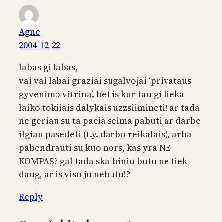
Agne
2004-12-22
labas gi labas,
vai vai labai graziai sugalvojai ‘privataus
gyvenimo vitrina’. bet is kur tau gi lieka
laiko tokiiais dalykais uzzsiimineti! ar tada
ne geriau su ta pacia seima pabuti ar darbe
ilgiau pasedeti (t.y. darbo reikalais), arba
pabendrauti su kuo nors, kas yra NE
KOMPAS? gal tada skalbiniu butu ne tiek
daug, ar is viso ju nebutu!?
Reply