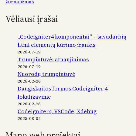
žurnalizmas
Vėliausi įrašai
„Codeigniter4 komponentai“ – savadarbių
html elementų kūrimo įrankis
2026-07-19
Trumpintuvė: atnaujinimas
2026-07-19
Nuorodų trumpintuvė
2026-02-26
Daugiskaitos formos Codeigniter 4
lokalizavime
2026-02-26
Codeigniter4, VSCode, Xdebug
2025-08-04
Mano web projektai