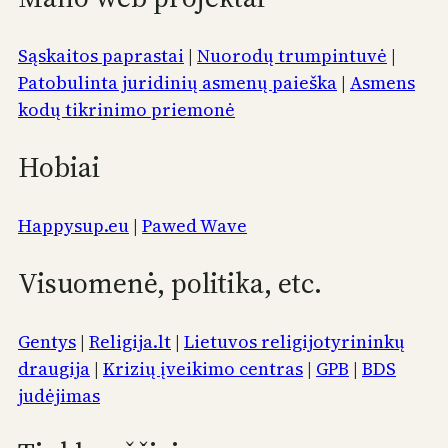
Sąskaitos paprastai
|
Nuorodų trumpintuvė
|
Patobulinta juridinių asmenų paieška
|
Asmens
kodų tikrinimo priemonė
Hobiai
Happysup.eu
|
Pawed Wave
Visuomenė, politika, etc.
Gentys
|
Religija.lt
|
Lietuvos religijotyrininkų
draugija
|
Krizių įveikimo centras
|
GPB
|
BDS
judėjimas