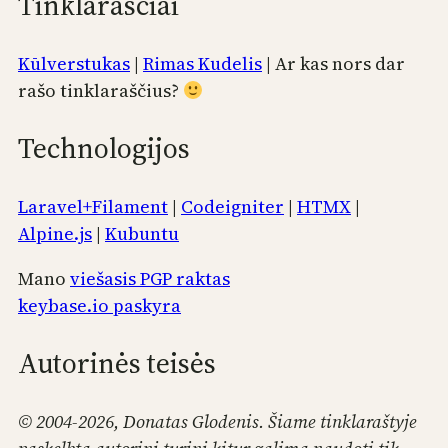
Tinklaraščiai
Kūlverstukas
|
Rimas Kudelis
| Ar kas nors dar
rašo tinklaraščius?
Technologijos
Laravel+Filament
|
Codeigniter
|
HTMX
|
Alpine.js
|
Kubuntu
Mano
viešasis PGP raktas
keybase.io paskyra
Autorinės teisės
© 2004-2026, Donatas Glodenis. Šiame tinklaraštyje