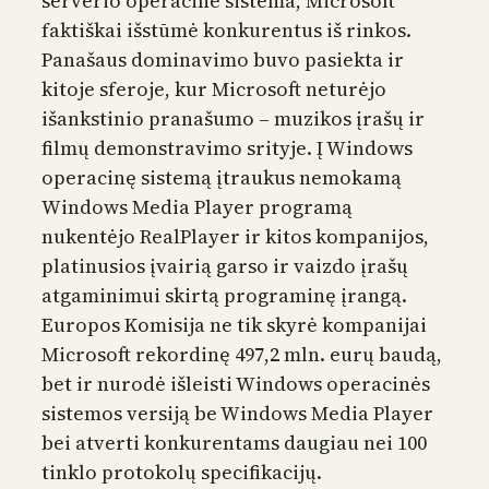
serverio operacine sistema, Microsoft
faktiškai išstūmė konkurentus iš rinkos.
Panašaus dominavimo buvo pasiekta ir
kitoje sferoje, kur Microsoft neturėjo
išankstinio pranašumo – muzikos įrašų ir
filmų demonstravimo srityje. Į Windows
operacinę sistemą įtraukus nemokamą
Windows Media Player programą
nukentėjo RealPlayer ir kitos kompanijos,
platinusios įvairią garso ir vaizdo įrašų
atgaminimui skirtą programinę įrangą.
Europos Komisija ne tik skyrė kompanijai
Microsoft rekordinę 497,2 mln. eurų baudą,
bet ir nurodė išleisti Windows operacinės
sistemos versiją be Windows Media Player
bei atverti konkurentams daugiau nei 100
tinklo protokolų specifikacijų.