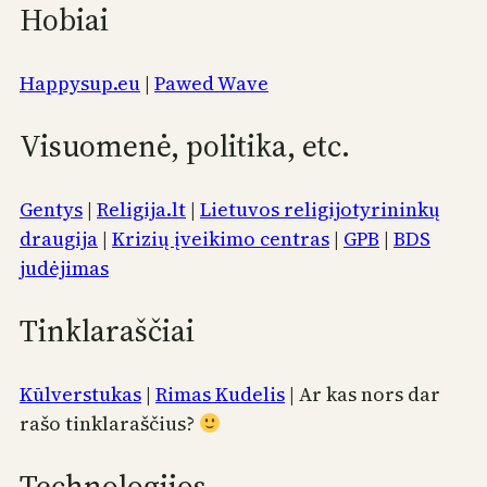
Hobiai
Happysup.eu
|
Pawed Wave
Visuomenė, politika, etc.
Gentys
|
Religija.lt
|
Lietuvos religijotyrininkų
draugija
|
Krizių įveikimo centras
|
GPB
|
BDS
judėjimas
Tinklaraščiai
Kūlverstukas
|
Rimas Kudelis
| Ar kas nors dar
rašo tinklaraščius?
Technologijos