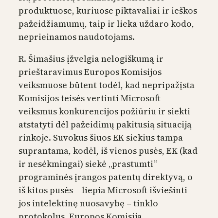
produktuose, kuriuose piktavaliai ir ieškos
pažeidžiamumų, taip ir lieka uždaro kodo,
neprieinamos naudotojams.
R. Šimašius įžvelgia nelogiškumą ir
prieštaravimus Europos Komisijos
veiksmuose būtent todėl, kad nepripažįsta
Komisijos teisės vertinti Microsoft
veiksmus konkurencijos požiūriu ir siekti
atstatyti dėl pažeidimų pakitusią situaciją
rinkoje. Suvokus šiuos EK siekius tampa
suprantama, kodėl, iš vienos pusės, EK (kad
ir nesėkmingai) siekė „prastumti“
programinės įrangos patentų direktyvą, o
iš kitos pusės – liepia Microsoft išviešinti
jos intelektinę nuosavybę – tinklo
protokolus. Europos Komisija,