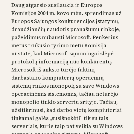
Daug atgarsio susilaukia ir Europos
Komisijos 2004 m. kovo mėn. sprendimas už
Europos Sąjungos konkurencijos įstatymų,
draudžiančių naudotis pranašumu rinkoje,
pažeidimus nubausti Microsoft. Penkerius
metus trukusio tyrimo metu Komisija
nustatė, kad Microsoft sąmoningai slėpė
protokolų informaciją nuo konkurentų.
Microsoft iš anksto turėjo faktinį
darbastalio kompiuterių operacinių
sistemų rinkos monopolį su savo Windows
operacinėmis sistemomis, tačiau neturėjo
monopolio tinklo serverių srityje. Tačiau,
užsitikrinusi, kad darbo vietų kompiuteriai
tinkamai galės „susišnekėti“ tik su tais
serveriais, kurie taip pat veikia su Windows