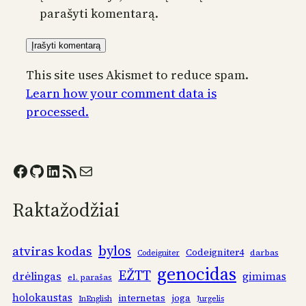
parašyti komentarą.
This site uses Akismet to reduce spam.
Learn how your comment data is
processed.
Facebook
GitHub
LinkedIn
RSS Feed
Mail
Raktažodžiai
bylos
atviras kodas
Codeigniter4
darbas
Codeigniter
genocidas
EŽTT
drėlingas
gimimas
el. parašas
holokaustas
internetas
joga
InEnglish
Jurgelis