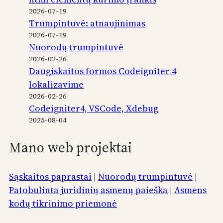
2026-07-19
Trumpintuvė: atnaujinimas
2026-07-19
Nuorodų trumpintuvė
2026-02-26
Daugiskaitos formos Codeigniter 4
lokalizavime
2026-02-26
Codeigniter4, VSCode, Xdebug
2025-08-04
Mano web projektai
Sąskaitos paprastai
|
Nuorodų trumpintuvė
|
Patobulinta juridinių asmenų paieška
|
Asmens
kodų tikrinimo priemonė