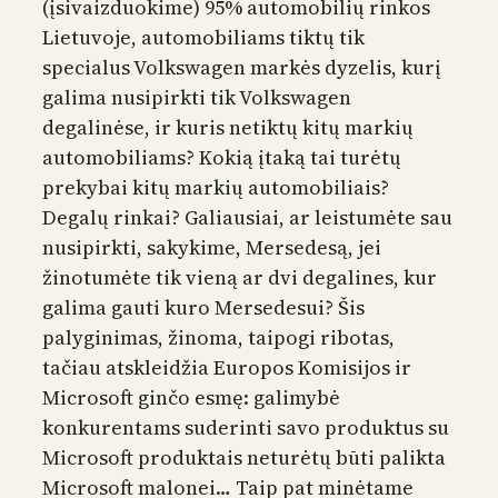
(įsivaizduokime) 95% automobilių rinkos
Lietuvoje, automobiliams tiktų tik
specialus Volkswagen markės dyzelis, kurį
galima nusipirkti tik Volkswagen
degalinėse, ir kuris netiktų kitų markių
automobiliams? Kokią įtaką tai turėtų
prekybai kitų markių automobiliais?
Degalų rinkai? Galiausiai, ar leistumėte sau
nusipirkti, sakykime, Mersedesą, jei
žinotumėte tik vieną ar dvi degalines, kur
galima gauti kuro Mersedesui? Šis
palyginimas, žinoma, taipogi ribotas,
tačiau atskleidžia Europos Komisijos ir
Microsoft ginčo esmę: galimybė
konkurentams suderinti savo produktus su
Microsoft produktais neturėtų būti palikta
Microsoft malonei… Taip pat minėtame