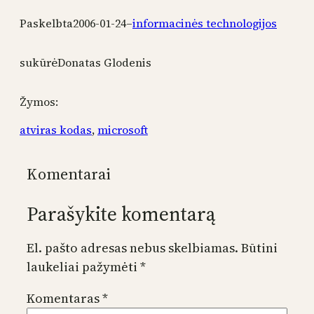
Paskelbta
2006-01-24
–
informacinės technologijos
sukūrė
Donatas Glodenis
Žymos:
atviras kodas
, 
microsoft
Komentarai
Parašykite komentarą
El. pašto adresas nebus skelbiamas.
Būtini
laukeliai pažymėti
*
Komentaras
*