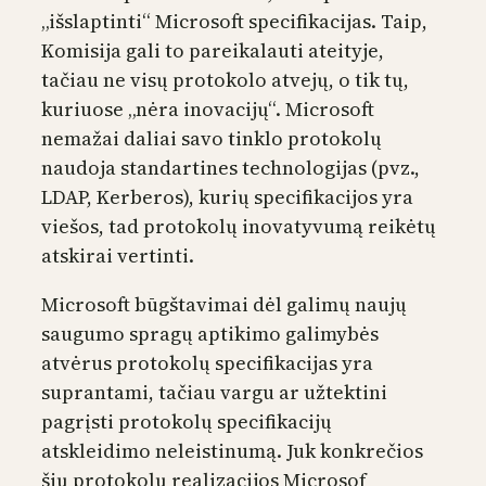
„išslaptinti“ Microsoft specifikacijas. Taip,
Komisija gali to pareikalauti ateityje,
tačiau ne visų protokolo atvejų, o tik tų,
kuriuose „nėra inovacijų“. Microsoft
nemažai daliai savo tinklo protokolų
naudoja standartines technologijas (pvz.,
LDAP, Kerberos), kurių specifikacijos yra
viešos, tad protokolų inovatyvumą reikėtų
atskirai vertinti.
Microsoft būgštavimai dėl galimų naujų
saugumo spragų aptikimo galimybės
atvėrus protokolų specifikacijas yra
suprantami, tačiau vargu ar užtektini
pagrįsti protokolų specifikacijų
atskleidimo neleistinumą. Juk konkrečios
šių protokolų realizacijos Microsof