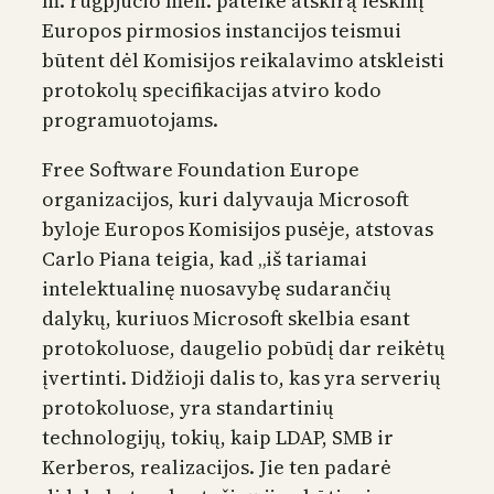
m. rugpjūčio mėn. pateikė atskirą ieškinį
Europos pirmosios instancijos teismui
būtent dėl Komisijos reikalavimo atskleisti
protokolų specifikacijas atviro kodo
programuotojams.
Free Software Foundation Europe
organizacijos, kuri dalyvauja Microsoft
byloje Europos Komisijos pusėje, atstovas
Carlo Piana teigia, kad „iš tariamai
intelektualinę nuosavybę sudarančių
dalykų, kuriuos Microsoft skelbia esant
protokoluose, daugelio pobūdį dar reikėtų
įvertinti. Didžioji dalis to, kas yra serverių
protokoluose, yra standartinių
technologijų, tokių, kaip LDAP, SMB ir
Kerberos, realizacijos. Jie ten padarė