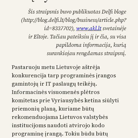
Šis straipsnis buvo publikuotas Delfi bloge
(http://blog.delfi.lt/blog/business/article.php?
id=8337702),
www.akl.lt
svetainėje
ir Eltoje. Tačiau pateiksiu jį ir čia, su visa
papildoma informacija, kurią
surankiojau rengdamas straipsnį.
Pastaruoju metu Lietuvoje aštrėja
konkurencija tarp programinės įrangos
gamintojų ir IT paslaugų teikėjų.
Informacinės visuomenės plėtros
komitetas prie Vyriausybės ketina siūlyti
priemonių planą, kuriame būtų
rekomenduojama Lietuvos valstybės
institucijoms naudoti atvirojo kodo
programinę įrangą. Tokiu būdu būtų