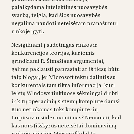
palaikydama intelektinės nuosavybės
svarbą, teigia, kad šios nuosavybės
negalima naudoti neteisėtam pranašumui
rinkoje įgyti.
Nesigilinant į sudėtingas rinkos ir
konkurencijos teorijas, kuriomis
grindžiami R. Šimašiaus argumentai,
galime paklausti paprastai: ar iš tiesų būtų
taip blogai, jei Microsoft tektų dalintis su
konkurentais tam tikra informacija, kuri
leistų Windows tinkluose sėkmingai dirbti
ir kitų operacinių sistemų kompiuteriams?
Kuo netinkamas toks kompiuterių
tarpusavio suderinamumas? Nemanau, kad
kas nors (išskyrus neteisėtai dominavimą
rinkoje įgijusios Microsoft) dėl to