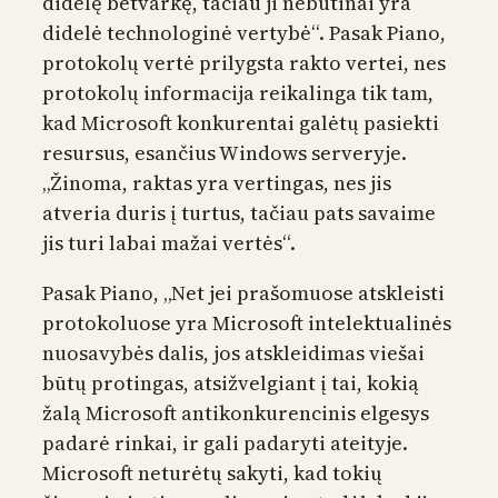
didelę betvarkę, tačiau ji nebūtinai yra
didelė technologinė vertybė“. Pasak Piano,
protokolų vertė prilygsta rakto vertei, nes
protokolų informacija reikalinga tik tam,
kad Microsoft konkurentai galėtų pasiekti
resursus, esančius Windows serveryje.
„Žinoma, raktas yra vertingas, nes jis
atveria duris į turtus, tačiau pats savaime
jis turi labai mažai vertės“.
Pasak Piano, „Net jei prašomuose atskleisti
protokoluose yra Microsoft intelektualinės
nuosavybės dalis, jos atskleidimas viešai
būtų protingas, atsižvelgiant į tai, kokią
žalą Microsoft antikonkurencinis elgesys
padarė rinkai, ir gali padaryti ateityje.
Microsoft neturėtų sakyti, kad tokių