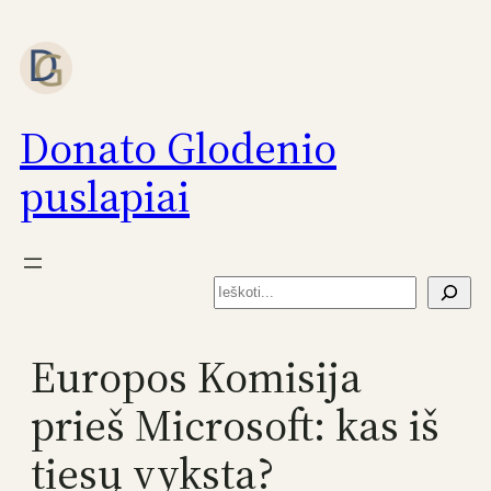
Eiti
prie
turinio
Donato Glodenio
puslapiai
Paieška
Europos Komisija
prieš Microsoft: kas iš
tiesų vyksta?