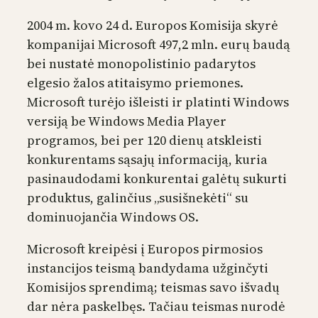
2004 m. kovo 24 d. Europos Komisija skyrė
kompanijai Microsoft 497,2 mln. eurų baudą
bei nustatė monopolistinio padarytos
elgesio žalos atitaisymo priemones.
Microsoft turėjo išleisti ir platinti Windows
versiją be Windows Media Player
programos, bei per 120 dienų atskleisti
konkurentams sąsajų informaciją, kuria
pasinaudodami konkurentai galėtų sukurti
produktus, galinčius „susišnekėti“ su
dominuojančia Windows OS.
Microsoft kreipėsi į Europos pirmosios
instancijos teismą bandydama užginčyti
Komisijos sprendimą; teismas savo išvadų
dar nėra paskelbęs. Tačiau teismas nurodė