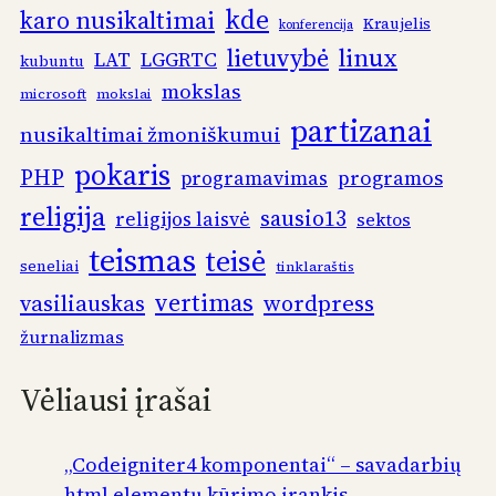
kde
karo nusikaltimai
Kraujelis
konferencija
linux
lietuvybė
LAT
LGGRTC
kubuntu
mokslas
microsoft
mokslai
partizanai
nusikaltimai žmoniškumui
pokaris
PHP
programos
programavimas
religija
sausio13
religijos laisvė
sektos
teismas
teisė
seneliai
tinklaraštis
vertimas
vasiliauskas
wordpress
žurnalizmas
Vėliausi įrašai
„Codeigniter4 komponentai“ – savadarbių
html elementų kūrimo įrankis