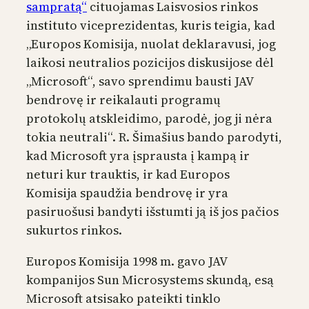
sampratą“
cituojamas Laisvosios rinkos
instituto viceprezidentas, kuris teigia, kad
„Europos Komisija, nuolat deklaravusi, jog
laikosi neutralios pozicijos diskusijose dėl
„Microsoft“, savo sprendimu bausti JAV
bendrovę ir reikalauti programų
protokolų atskleidimo, parodė, jog ji nėra
tokia neutrali“. R. Šimašius bando parodyti,
kad Microsoft yra įsprausta į kampą ir
neturi kur trauktis, ir kad Europos
Komisija spaudžia bendrovę ir yra
pasiruošusi bandyti išstumti ją iš jos pačios
sukurtos rinkos.
Europos Komisija 1998 m. gavo JAV
kompanijos Sun Microsystems skundą, esą
Microsoft atsisako pateikti tinklo