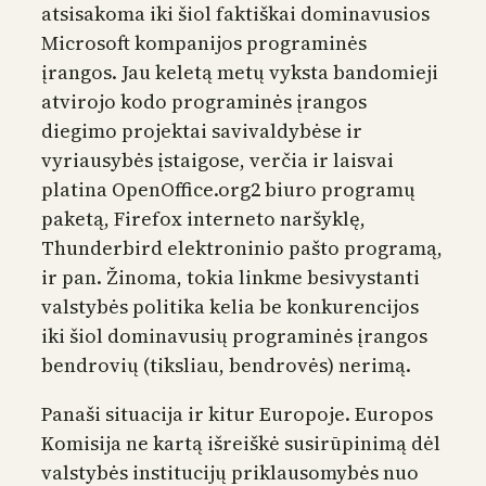
atsisakoma iki šiol faktiškai dominavusios
Microsoft kompanijos programinės
įrangos. Jau keletą metų vyksta bandomieji
atvirojo kodo programinės įrangos
diegimo projektai savivaldybėse ir
vyriausybės įstaigose, verčia ir laisvai
platina OpenOffice.org2 biuro programų
paketą, Firefox interneto naršyklę,
Thunderbird elektroninio pašto programą,
ir pan. Žinoma, tokia linkme besivystanti
valstybės politika kelia be konkurencijos
iki šiol dominavusių programinės įrangos
bendrovių (tiksliau, bendrovės) nerimą.
Panaši situacija ir kitur Europoje. Europos
Komisija ne kartą išreiškė susirūpinimą dėl
valstybės institucijų priklausomybės nuo