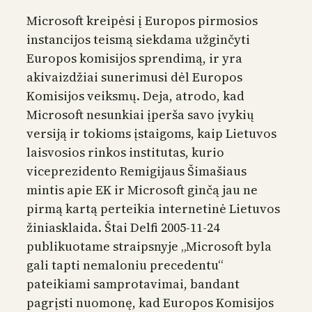
Microsoft kreipėsi į Europos pirmosios
instancijos teismą siekdama užginčyti
Europos komisijos sprendimą, ir yra
akivaizdžiai sunerimusi dėl Europos
Komisijos veiksmų. Deja, atrodo, kad
Microsoft nesunkiai įperša savo įvykių
versiją ir tokioms įstaigoms, kaip Lietuvos
laisvosios rinkos institutas, kurio
viceprezidento Remigijaus Šimašiaus
mintis apie EK ir Microsoft ginčą jau ne
pirmą kartą perteikia internetinė Lietuvos
žiniasklaida. Štai Delfi 2005-11-24
publikuotame straipsnyje „Microsoft byla
gali tapti nemaloniu precedentu“
pateikiami samprotavimai, bandant
pagrįsti nuomonę, kad Europos Komisijos