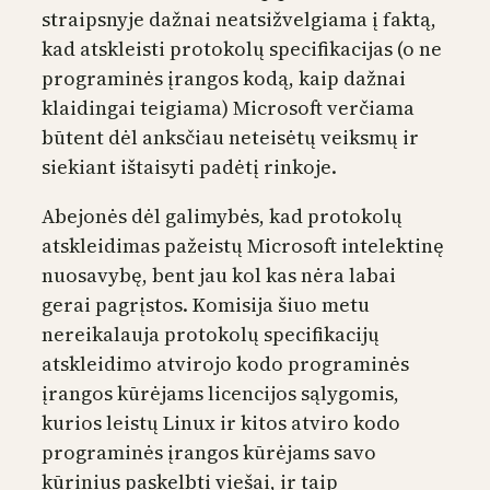
straipsnyje dažnai neatsižvelgiama į faktą,
kad atskleisti protokolų specifikacijas (o ne
programinės įrangos kodą, kaip dažnai
klaidingai teigiama) Microsoft verčiama
būtent dėl anksčiau neteisėtų veiksmų ir
siekiant ištaisyti padėtį rinkoje.
Abejonės dėl galimybės, kad protokolų
atskleidimas pažeistų Microsoft intelektinę
nuosavybę, bent jau kol kas nėra labai
gerai pagrįstos. Komisija šiuo metu
nereikalauja protokolų specifikacijų
atskleidimo atvirojo kodo programinės
įrangos kūrėjams licencijos sąlygomis,
kurios leistų Linux ir kitos atviro kodo
programinės įrangos kūrėjams savo
kūrinius paskelbti viešai, ir taip