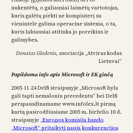
nukentėtų, o galiausiai laimėtų vartotojas,
kuris galėtų pirkti ne kompiuterį su
vienintele galima operacine sistema, o ta,
kuris labiausiai atitinka jo poreikius ir
galimybes.
Donatas Glodenis,
asociacija „Atviras kodas
Lietuvai“
Papildoma info apie Microsoft ir EK ginčą
2005-11-24 Delfi straipsnyje „Microsoft byla
gali tapti nemaloniu precedentu“ bei Delfi
perspausdinamame www.infolex.lt pirmą
kartą pasirodžiusiame 2005 m. birželio 10 d.
straipsnyje
„Europos komisija bando
„Microsoft“ pritaikyti naują konkurencijos