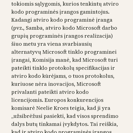
tokiomis sąlygomis, kurios tenkintų atviro
kodo programinės įrangos gamintojus.
Kadangi atviro kodo programinė įranga
(pvz., Samba, atviro kodo Microsoft darbo
grupių programinės įrangos realizacija)
šiuo metu yra viena svarbiausių
alternatyvų Microsoft tinklo programinei
įrangai, Komisija manė, kad Microsoft turi
pateikti tinklo protokolų specifikacijas ir
atviro kodo kūrėjams, o tuos protokolus,
kuriuose nėra inovacijos, Microsoft
privalanti pateikti atviro kodo
licencijomis. Europos konkurencijos
komisarė Neelie Kroes teigia, kad ji yra
„užsibrėžusi pasiekti, kad visos sprendimo
dalys butų tinkamai įvykdytos. Tai reiškia,
kad ir atviro kodo programinės įrangos