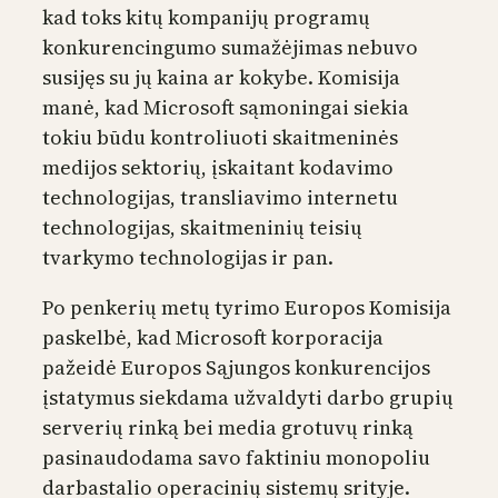
kad toks kitų kompanijų programų
konkurencingumo sumažėjimas nebuvo
susijęs su jų kaina ar kokybe. Komisija
manė, kad Microsoft sąmoningai siekia
tokiu būdu kontroliuoti skaitmeninės
medijos sektorių, įskaitant kodavimo
technologijas, transliavimo internetu
technologijas, skaitmeninių teisių
tvarkymo technologijas ir pan.
Po penkerių metų tyrimo Europos Komisija
paskelbė, kad Microsoft korporacija
pažeidė Europos Sąjungos konkurencijos
įstatymus siekdama užvaldyti darbo grupių
serverių rinką bei media grotuvų rinką
pasinaudodama savo faktiniu monopoliu
darbastalio operacinių sistemų srityje.