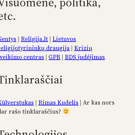
Visuomenė, politika,
etc.
Gentys
|
Religija.lt
|
Lietuvos
religijotyrininkų draugija
|
Krizių
įveikimo centras
|
GPB
|
BDS judėjimas
Tinklaraščiai
Kūlverstukas
|
Rimas Kudelis
| Ar kas nors
dar rašo tinklaraščius?
Technologijos