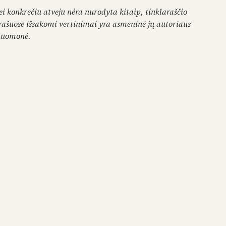
ei konkrečiu atveju nėra nurodyta kitaip, tinklaraščio
rašuose išsakomi vertinimai yra asmeninė jų autoriaus
nuomonė.