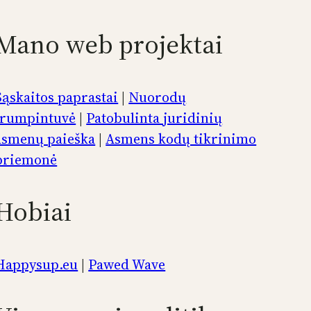
Mano web projektai
Sąskaitos paprastai
|
Nuorodų
trumpintuvė
|
Patobulinta juridinių
asmenų paieška
|
Asmens kodų tikrinimo
priemonė
Hobiai
Happysup.eu
|
Pawed Wave