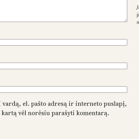
J
į
 vardą, el. pašto adresą ir interneto puslapį,
tą kartą vėl norėsiu parašyti komentarą.