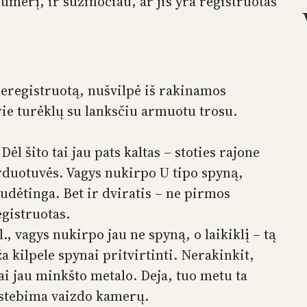
umerį, ir sužinočiau, ar jis yra registruotas
 neregistruotą, nušvilpė iš rakinamos
prie turėklų su lanksčiu armuotu trosu.
ėl šito tai jau pats kaltas – stoties rajone
arduotuvės. Vagys nukirpo U tipo spyną,
dėtinga. Bet ir dviratis – ne pirmos
egistruotas.
, vagys nukirpo jau ne spyną, o laikiklį – tą
 kilpele spynai pritvirtinti. Nerakinkit,
ai jau minkšto metalo. Deja, tuo metu ta
 stebima vaizdo kamerų.