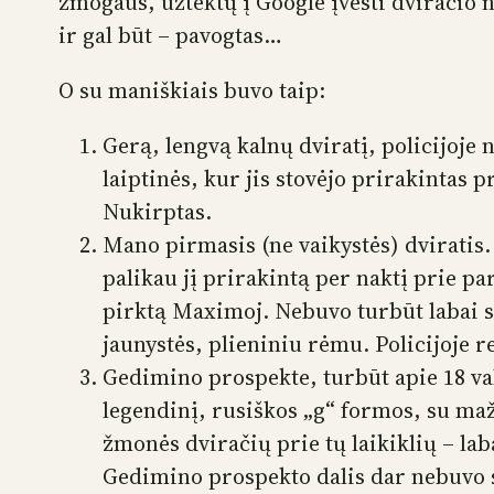
žmogaus, užtektų į Google įvesti dviračio n
ir gal būt – pavogtas…
O su maniškiais buvo taip:
Gerą, lengvą kalnų dviratį, policijoje
laiptinės, kur jis stovėjo prirakintas 
Nukirptas.
Mano pirmasis (ne vaikystės) dviratis. D
palikau jį prirakintą per naktį prie p
pirktą Maximoj. Nebuvo turbūt labai su
jaunystės, plieniniu rėmu. Policijoje r
Gedimino prospekte, turbūt apie 18 val.
legendinį, rusiškos „g“ formos, su maža
žmonės dviračių prie tų laikiklių – lab
Gedimino prospekto dalis dar nebuvo