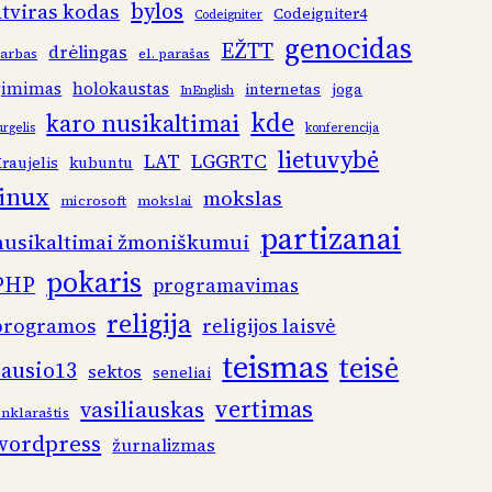
bylos
atviras kodas
Codeigniter4
Codeigniter
genocidas
EŽTT
drėlingas
arbas
el. parašas
gimimas
holokaustas
internetas
joga
InEnglish
kde
karo nusikaltimai
urgelis
konferencija
lietuvybė
LAT
LGGRTC
raujelis
kubuntu
linux
mokslas
microsoft
mokslai
partizanai
nusikaltimai žmoniškumui
pokaris
PHP
programavimas
religija
programos
religijos laisvė
teismas
teisė
sausio13
sektos
seneliai
vertimas
vasiliauskas
inklaraštis
wordpress
žurnalizmas