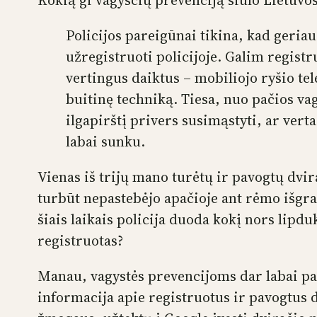
Kokią gi vagysčių prevenciją siūlo Lietuvos
Policijos pareigūnai tikina, kad geria
užregistruoti policijoje. Galim registru
vertingus daiktus – mobiliojo ryšio tel
buitinę techniką. Tiesa, nuo pačios va
ilgapirštį privers susimąstyti, ar vert
labai sunku.
Vienas iš trijų mano turėtų ir pavogtų dvir
turbūt nepastebėjo apačioje ant rėmo išgr
šiais laikais policija duoda kokį nors lipdu
registruotas?
Manau, vagystės prevencijoms dar labai pa
informacija apie registruotus ir pavogtus dv