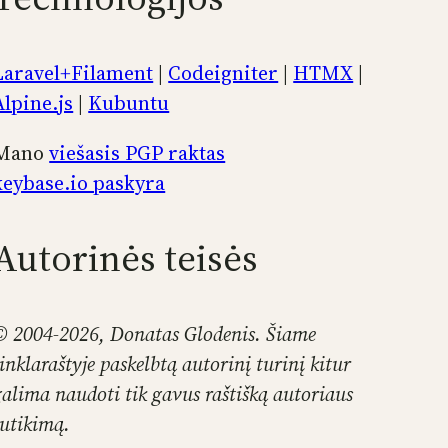
Laravel+Filament
|
Codeigniter
|
HTMX
|
Alpine.js
|
Kubuntu
Mano
viešasis PGP raktas
keybase.io paskyra
Autorinės teisės
© 2004-2026, Donatas Glodenis. Šiame
tinklaraštyje paskelbtą autorinį turinį kitur
galima naudoti tik gavus raštišką autoriaus
sutikimą.