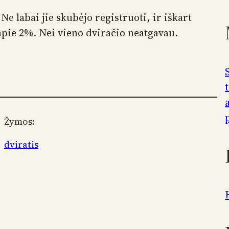
 Ne labai jie skubėjo registruoti, ir iškart
 apie 2%. Nei vieno dviračio neatgavau.
Žymos:
dviratis