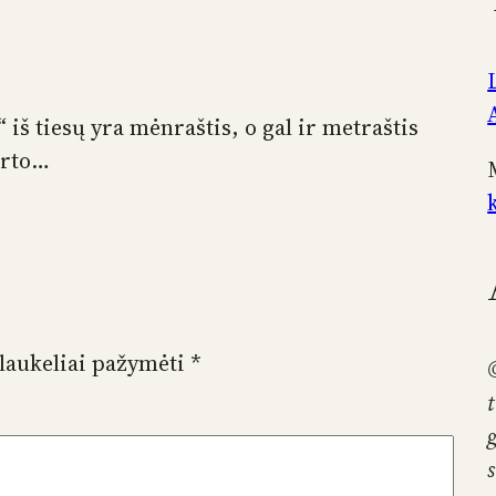
 iš tiesų yra mėnraštis, o gal ir metraštis
arto…
 laukeliai pažymėti
*