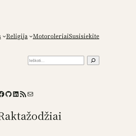
s
Religija
Motoroleriai
Susisiekite
Paieška
ook
GitHub
LinkedIn
RSS Feed
Mail
Raktažodžiai