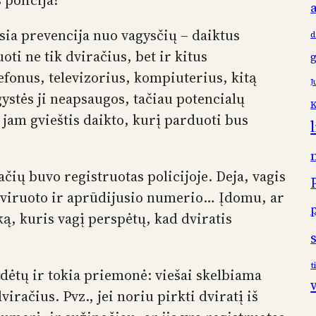
 policija?
usia prevencija nuo vagysčių – daiktus
d
oti ne tik dviračius, bet ir kitus
efonus, televizorius, kompiuterius, kitą
J
gystės ji neapsaugos, tačiau potencialų
K
a jam gvieštis daikto, kurį parduoti bus
ačių buvo registruotas policijoje. Deja, vagis
aviruoto ir aprūdijusio numerio… Įdomu, ar
ką, kuris vagį perspėtų, kad dviratis
t
dėtų ir tokia priemonė: viešai skelbiama
iračius. Pvz., jei noriu pirkti dviratį iš