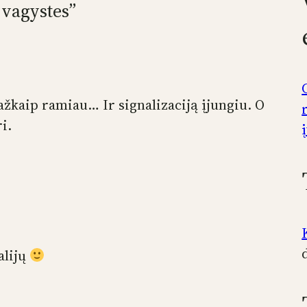
 vagystes”
ažkaip ramiau… Ir signalizaciją įjungiu. O
i.
alijų