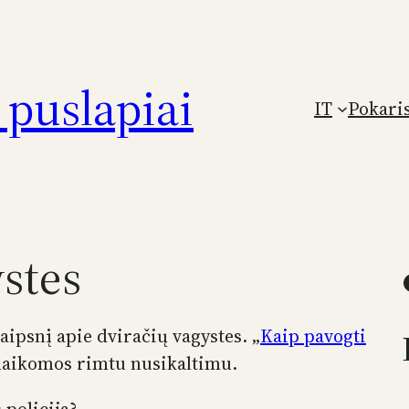
puslapiai
IT
Pokari
stes
Faceb
aipsnį apie dviračių vagystes. „
Kaip pavogti
nelaikomos rimtu nusikaltimu.