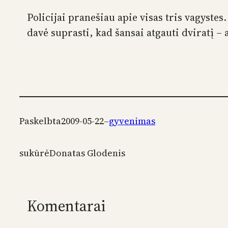
Policijai pranešiau apie visas tris vagystes.
davė suprasti, kad šansai atgauti dviratį –
Paskelbta
2009-05-22
–
gyvenimas
sukūrė
Donatas Glodenis
Komentarai