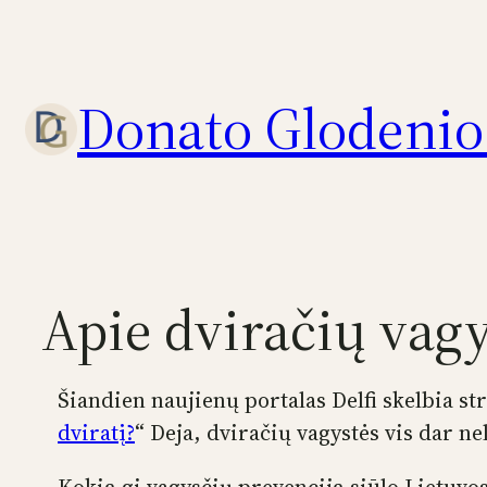
Eiti
prie
turinio
Donato Glodenio 
Apie dviračių vagy
Šiandien naujienų portalas Delfi skelbia str
dviratį?
“ Deja, dviračių vagystės vis dar 