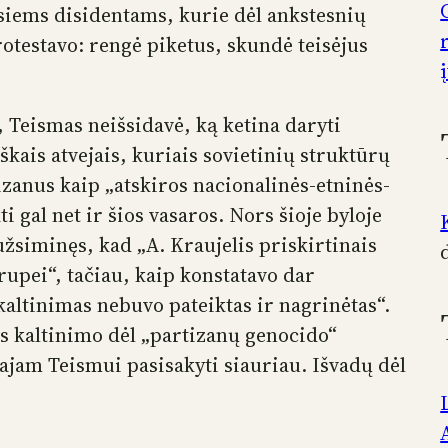
siems disidentams, kurie dėl ankstesnių
testavo: rengė piketus, skundė teisėjus
), Teismas neišsidavė, ką ketina daryti
iškais atvejais, kuriais sovietinių struktūrų
zanus kaip „atskiros nacionalinės-etninės-
i gal net ir šios vasaros. Nors šioje byloje
žsiminęs, kad „A. Kraujelis priskirtinais
grupei“, tačiau, kaip konstatavo dar
kaltinimas nebuvo pateiktas ir nagrinėtas“.
sos kaltinimo dėl „partizanų genocido“
iajam Teismui pasisakyti siauriau. Išvadų dėl