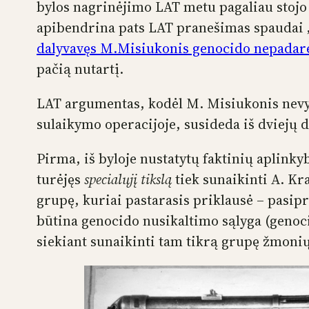
bylos nagrinėjimo LAT metu pagaliau stojo i
apibendrina pats LAT pranešimas spaudai 
dalyvavęs M.Misiukonis genocido nepadar
pačią nutartį.
LAT argumentas, kodėl M. Misiukonis nevy
sulaikymo operacijoje, susideda iš dviejų d
Pirma, iš byloje nustatytų faktinių aplink
turėjęs
specialųjį tikslą
tiek sunaikinti A. Kra
grupę, kuriai pastarasis priklausė – pasipr
būtina genocido nusikaltimo sąlyga (genocid
siekiant sunaikinti tam tikrą grupę žmonių