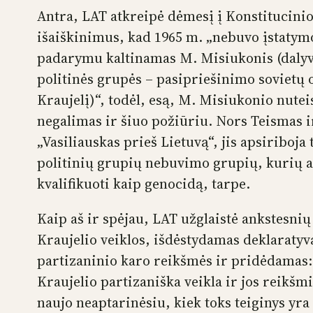
Antra, LAT atkreipė dėmesį į Konstitucin
išaiškinimus, kad 1965 m. „nebuvo įstatym
padarymu kaltinamas M. Misiukonis (dalyva
politinės grupės – pasipriešinimo sovietų 
Kraujelį)“, todėl, esą, M. Misiukonio nute
negalimas ir šiuo požiūriu. Nors Teismas 
„Vasiliauskas prieš Lietuvą“, jis apsiriboj
politinių grupių nebuvimo grupių, kurių a
kvalifikuoti kaip genocidą, tarpe.
Kaip aš ir spėjau, LAT užglaistė ankstesni
Kraujelio veiklos, išdėstydamas deklaratyv
partizaninio karo reikšmės ir pridėdamas: 
Kraujelio partizaniška veikla ir jos reikš
naujo neaptarinėsiu, kiek toks teiginys yra 