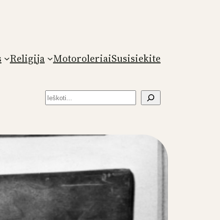
s
Religija
Motoroleriai
Susisiekite
Paieška