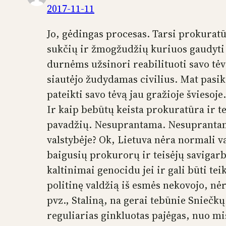
2017-11-11
Jo, gėdingas procesas. Tarsi prokuratūr
sukčių ir žmogžudžių kuriuos gaudyti i
durnėms užsinori reabilituoti savo tėv
siautėjo žudydamas civilius. Mat pasike
pateikti savo tėvą jau gražioje švieso
Ir kaip bebūtų keista prokuratūra ir t
pavadžių. Nesuprantama. Nesuprantama
valstybėje? Ok, Lietuva nėra normali va
baigusių prokurorų ir teisėjų savigarba
kaltinimai genocidu jei ir gali būti tei
politinę valdžią iš esmės nekovojo, n
pvz., Staliną, na gerai tebūnie Sniečkų
reguliarias ginkluotas pajėgas, nuo m