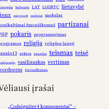
lietuvybė
LAT
LGGRTC
raujelis
kubuntu
linux
mokslas
microsoft
mokslai
partizanai
nusikaltimai žmoniškumui
pokaris
PHP
programavimas
religija
programos
religijos laisvė
teismas
teisė
sausio13
sektos
seneliai
vertimas
vasiliauskas
inklaraštis
wordpress
žurnalizmas
Vėliausi įrašai
„Codeigniter4 komponentai“ –