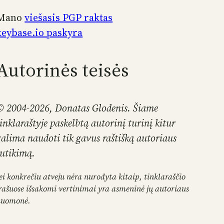
Mano
viešasis PGP raktas
keybase.io paskyra
Autorinės teisės
© 2004-2026, Donatas Glodenis. Šiame
tinklaraštyje paskelbtą autorinį turinį kitur
galima naudoti tik gavus raštišką autoriaus
sutikimą.
ei konkrečiu atveju nėra nurodyta kitaip, tinklaraščio
rašuose išsakomi vertinimai yra asmeninė jų autoriaus
nuomonė.