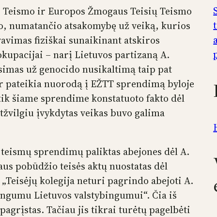
io Teismo ir Europos Žmogaus Teisių Teismo
o, numatančio atsakomybę už veiką, kurios
vimas fiziškai sunaikinant atskiros
okupacijai – narį Lietuvos partizaną A.
isimas už genocido nusikaltimą taip pat
ir pateikia nuorodą į EŽTT sprendimą byloje
a tik šiame sprendime konstatuoto fakto dėl
tžvilgiu įvykdytas veikas buvo galima
ų teismų sprendimų paliktas abejones dėl A.
aus pobūdžio teisės aktų nuostatas dėl
„Teisėjų kolegija neturi pagrindo abejoti A.
mingumu Lietuvos valstybingumui“. Čia iš
pagrįstas. Tačiau jis tikrai turėtų pagelbėti