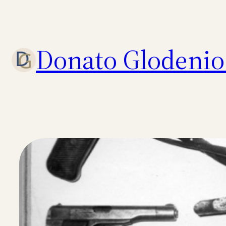
Eiti
prie
turinio
Donato Glodenio 