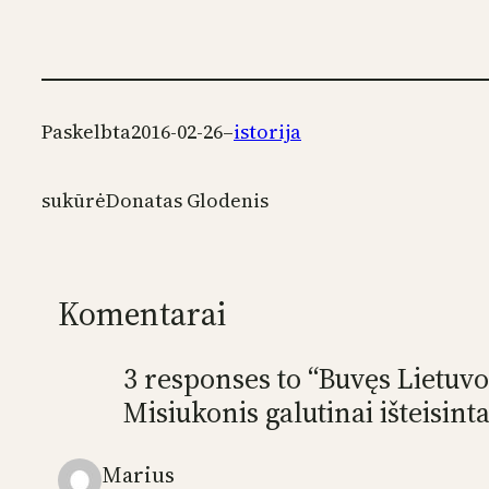
Paskelbta
2016-02-26
–
istorija
sukūrė
Donatas Glodenis
Komentarai
3 responses to “Buvęs Lietuvo
Misiukonis galutinai išteisint
Μarius