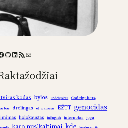
ook
GitHub
LinkedIn
RSS Feed
Mail
Raktažodžiai
bylos
atviras kodas
Codeigniter4
Codeigniter
genocidas
EŽTT
drėlingas
arbas
el. parašas
gimimas
holokaustas
internetas
joga
InEnglish
kde
karo nusikaltimai
urgelis
konferencija