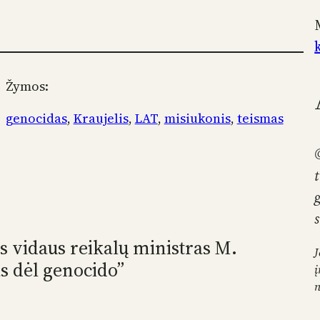
Žymos:
genocidas
, 
Kraujelis
, 
LAT
, 
misiukonis
, 
teismas
s vidaus reikalų ministras M.
J
as dėl genocido”
į