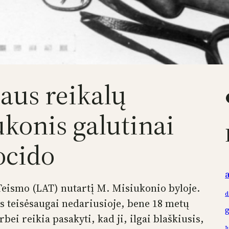
aus reikalų
Faceb
konis galutinai
ocido
Teismo (LAT) nutartį M. Misiukonio byloje.
d
os teisėsaugai nedariusioje, bene 18 metų
bei reikia pasakyti, kad ji, ilgai blaškiusis,
J