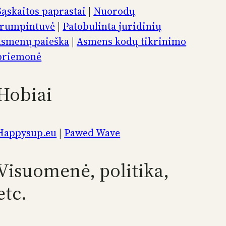
Sąskaitos paprastai
|
Nuorodų
trumpintuvė
|
Patobulinta juridinių
asmenų paieška
|
Asmens kodų tikrinimo
priemonė
Hobiai
Happysup.eu
|
Pawed Wave
Visuomenė, politika,
etc.