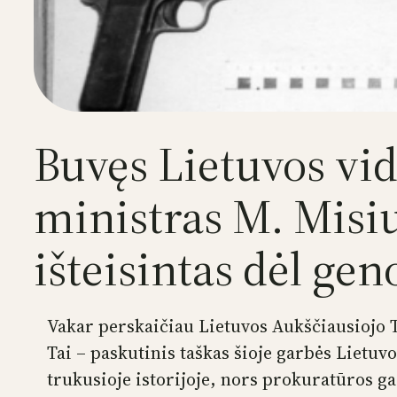
Buvęs Lietuvos vid
ministras M. Misiu
išteisintas dėl gen
Vakar perskaičiau Lietuvos Aukščiausiojo 
Tai – paskutinis taškas šioje garbės Lietuv
trukusioje istorijoje, nors prokuratūros gar