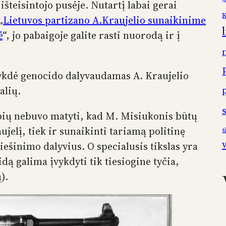
šteisintojo pusėje. Nutartį labai gerai
K
„
Lietuvos partizano A.Kraujelio sunaikinime
ė
“, jo pabaigoje galite rasti nuorodą ir į
kdė genocido dalyvaudamas A. Kraujelio
alių.
ybių nebuvo matyti, kad M. Misiukonis būtų
ujelį, tiek ir sunaikinti tariamą politinę
t
iešinimo dalyvius. O specialusis tikslas yra
ą galima įvykdyti tik tiesiogine tyčia,
).