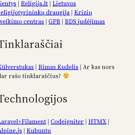
Gentys
|
Religija.lt
|
Lietuvos
religijotyrininkų draugija
|
Krizių
įveikimo centras
|
GPB
|
BDS judėjimas
Tinklaraščiai
Kūlverstukas
|
Rimas Kudelis
| Ar kas nors
dar rašo tinklaraščius?
Technologijos
Laravel+Filament
|
Codeigniter
|
HTMX
|
Alpine.js
|
Kubuntu