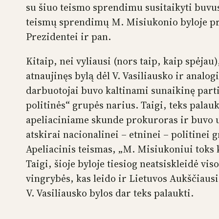
su šiuo teismo sprendimu susitaikyti buvu
teismų sprendimų M. Misiukonio byloje pro
Prezidentei ir pan.
Kitaip, nei vyliausi (nors taip, kaip spėjau
atnaujinęs bylą dėl V. Vasiliausko ir analog
darbuotojai buvo kaltinami sunaikinę parti
politinės“ grupės narius. Taigi, teks palaukt
apeliaciniame skunde prokuroras ir buvo u
atskirai nacionalinei – etninei – politinei 
Apeliacinis teismas, „M. Misiukoniui toks 
Taigi, šioje byloje tiesiog neatsiskleidė vi
vingrybės, kas leido ir Lietuvos Aukščiaus
V. Vasiliausko bylos dar teks palaukti.