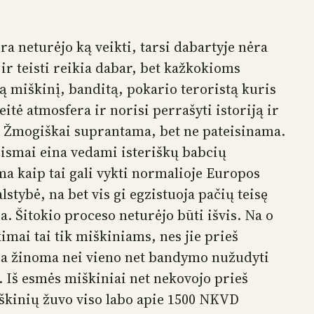
a neturėjo ką veikti, tarsi dabartyje nėra
r teisti reikia dabar, bet kažkokioms
ą miškinį, banditą, pokario teroristą kuris
itė atmosfera ir norisi perrašyti istoriją ir
je. Žmogiškai suprantama, bet ne pateisinama.
eismai eina vedami isteriškų babcių
 kaip tai gali vykti normalioje Europos
lstybė, na bet vis gi egzistuoja pačių teisę
. Šitokio proceso neturėjo būti išvis. Na o
kimai tai tik miškiniams, nes jie prieš
ėra žinoma nei vieno net bandymo nužudyti
. Iš esmės miškiniai net nekovojo prieš
iškinių žuvo viso labo apie 1500 NKVD