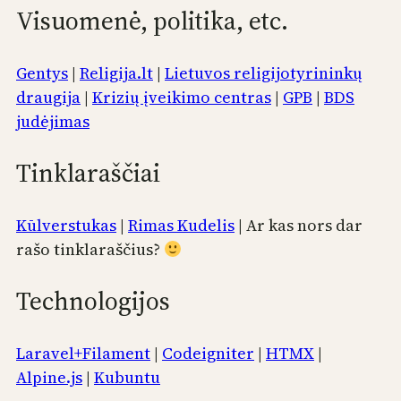
Visuomenė, politika, etc.
Gentys
|
Religija.lt
|
Lietuvos religijotyrininkų
draugija
|
Krizių įveikimo centras
|
GPB
|
BDS
judėjimas
Tinklaraščiai
Kūlverstukas
|
Rimas Kudelis
| Ar kas nors dar
rašo tinklaraščius?
Technologijos
Laravel+Filament
|
Codeigniter
|
HTMX
|
Alpine.js
|
Kubuntu