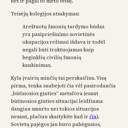
net ir pagal to meto teisę.
Teisėjų kolegijos atsakymas:
Areštuotų žmonių tardymo būdas
yra pasipriešinimo sovietinės
okupacijos režimui išdava ir todėl
negali būti traktuojamas kaip
beginklių civilių žmonių
kankinimas.
Kyla įvairių minčių tai perskaičius. Visų
pirma, tenka suabejoti čia vėl pasirodančia
„būtinosios ginties“ metafora (esant
būtinosios ginties situacijai leidžiama
daugiau smurto nei tokios situacijos
nesant, plačiau skaitykite kad ir
čia
).
Sovietų pajėgos jau buvo pabėgusios,