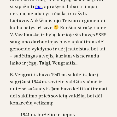
susipažinti
čia
, aprašysiu labai trumpai,
nes, na, nelabai yra čia ką ir rašyti.
Lietuvos Aukščiausiojo Teismo argumentai
kalba patys už save
Ruošiausi rašyti apie
V. Vasiliauską ir bylą, kurioje šis buvęs SSRS
saugumo darbuotojas buvo apkaltintas dėl
genocido vykdymo ir už jį nuteistas, bet tai
– sudėtingas atvejis, kuriam vis nerandu
laiko ir jėgų. Taigi, Vengraitis…
B. Vengraitis buvo 1941 m. sukilėlis, kurį
sugrįžusi 1944 m. sovietų valdžia suėmė ir
nuteisė sušaudyti. Jam buvo kelti kaltinimai
dėl sukilimo prieš sovietų valdžią, bei dėl
konkrečių veiksmų:
1941 m. birželio ir liepos