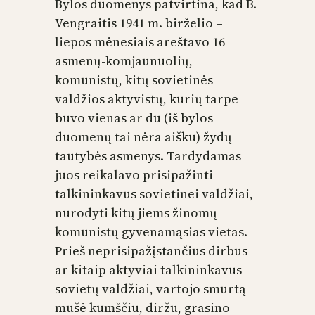
Bylos duomenys patvirtina, kad B.
Vengraitis 1941 m. birželio –
liepos mėnesiais areštavo 16
asmenų-komjaunuolių,
komunistų, kitų sovietinės
valdžios aktyvistų, kurių tarpe
buvo vienas ar du (iš bylos
duomenų tai nėra aišku) žydų
tautybės asmenys. Tardydamas
juos reikalavo prisipažinti
talkininkavus sovietinei valdžiai,
nurodyti kitų jiems žinomų
komunistų gyvenamąsias vietas.
Prieš neprisipažįstančius dirbus
ar kitaip aktyviai talkininkavus
sovietų valdžiai, vartojo smurtą –
mušė kumščiu, diržu, grasino