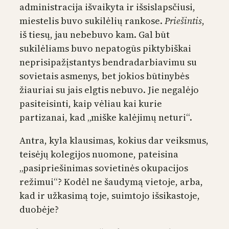
administracija išvaikyta ir išsislapsčiusi,
miestelis buvo sukilėlių rankose.
Priešintis
,
iš tiesų, jau nebebuvo kam. Gal būt
sukilėliams buvo nepatogūs piktybiškai
neprisipažįstantys bendradarbiavimu su
sovietais asmenys, bet jokios būtinybės
žiauriai su jais elgtis nebuvo. Jie negalėjo
pasiteisinti, kaip vėliau kai kurie
partizanai, kad „miške kalėjimų neturi“.
Antra, kyla klausimas, kokius dar veiksmus,
teisėjų kolegijos nuomone, pateisina
„pasipriešinimas sovietinės okupacijos
režimui“? Kodėl ne šaudymą vietoje, arba,
kad ir užkasimą toje, suimtojo išsikastoje,
duobėje?