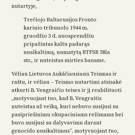
nutartyje,
Trečiojo Baltarusijos Fronto
karinio tribunolo 1944 m.
gruodžio 3 d. nuosprendžiu
pripažintas kaltu padarąs
nusikaltimą, numatytą RTFSR 58la
str., ir nuteistas mirties bausme.
Vėliau Lietuvos Aukščiausiasis Teismas ir
raštu, ir vėliau – Teismo nutartimi atsisakė
atkurti B. Vengraičio teises ir jį reabilituoti
„motyvuojant tuo, kad B. Vengraitis
nuteistas už veiką, kuri nebuvo susijusi su
pasipriešinimu okupaciniams režimams bei
buvo susijusi su dalyvavimu darant
genocido nusikaltimus“. motyvuojant tuo,