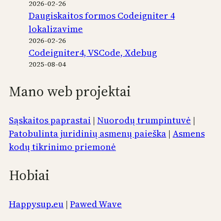
2026-02-26
Daugiskaitos formos Codeigniter 4
lokalizavime
2026-02-26
Codeigniter4, VSCode, Xdebug
2025-08-04
Mano web projektai
Sąskaitos paprastai
|
Nuorodų trumpintuvė
|
Patobulinta juridinių asmenų paieška
|
Asmens
kodų tikrinimo priemonė
Hobiai
Happysup.eu
|
Pawed Wave