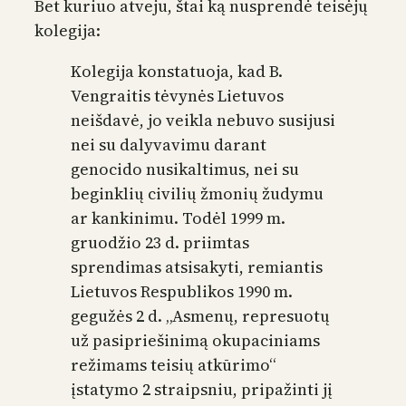
Bet kuriuo atveju, štai ką nusprendė teisėjų
kolegija:
Kolegija konstatuoja, kad B.
Vengraitis tėvynės Lietuvos
neišdavė, jo veikla nebuvo susijusi
nei su dalyvavimu darant
genocido nusikaltimus, nei su
beginklių civilių žmonių žudymu
ar kankinimu. Todėl 1999 m.
gruodžio 23 d. priimtas
sprendimas atsisakyti, remiantis
Lietuvos Respublikos 1990 m.
gegužės 2 d. „Asmenų, represuotų
už pasipriešinimą okupaciniams
režimams teisių atkūrimo“
įstatymo 2 straipsniu, pripažinti jį