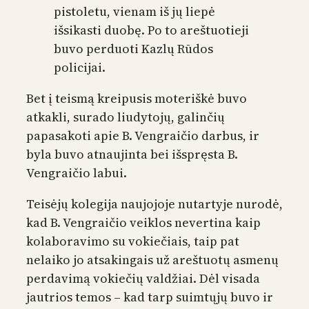
pistoletu, vienam iš jų liepė
išsikasti duobę. Po to areštuotieji
buvo perduoti Kazlų Rūdos
policijai.
Bet į teismą kreipusis moteriškė buvo
atkakli, surado liudytojų, galinčių
papasakoti apie B. Vengraičio darbus, ir
byla buvo atnaujinta bei išspręsta B.
Vengraičio labui.
Teisėjų kolegija naujojoje nutartyje nurodė,
kad B. Vengraičio veiklos nevertina kaip
kolaboravimo su vokiečiais, taip pat
nelaiko jo atsakingais už areštuotų asmenų
perdavimą vokiečių valdžiai. Dėl visada
jautrios temos – kad tarp suimtųjų buvo ir