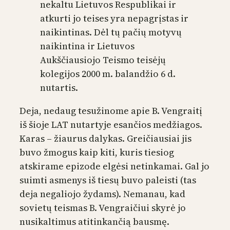
nekaltu Lietuvos Respublikai ir
atkurti jo teises yra nepagrįstas ir
naikintinas. Dėl tų pačių motyvų
naikintina ir Lietuvos
Aukščiausiojo Teismo teisėjų
kolegijos 2000 m. balandžio 6 d.
nutartis.
Deja, nedaug tesužinome apie B. Vengraitį
iš šioje LAT nutartyje esančios medžiagos.
Karas – žiaurus dalykas. Greičiausiai jis
buvo žmogus kaip kiti, kuris tiesiog
atskirame epizode elgėsi netinkamai. Gal jo
suimti asmenys iš tiesų buvo paleisti (tas
deja negaliojo žydams). Nemanau, kad
sovietų teismas B. Vengraičiui skyrė jo
nusikaltimus atitinkančią bausmę.