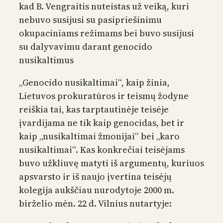
kad B. Vengraitis nuteistas už veiką, kuri
nebuvo susijusi su pasipriešinimu
okupaciniams režimams bei buvo susijusi
su dalyvavimu darant genocido
nusikaltimus
„Genocido nusikaltimai“, kaip žinia,
Lietuvos prokuratūros ir teismų žodyne
reiškia tai, kas tarptautinėje teisėje
įvardijama ne tik kaip genocidas, bet ir
kaip „nusikaltimai žmonijai“ bei „karo
nusikaltimai“. Kas konkrečiai teisėjams
buvo užkliuvę matyti iš argumentų, kuriuos
apsvarsto ir iš naujo įvertina teisėjų
kolegija aukščiau nurodytoje 2000 m.
birželio mėn. 22 d. Vilnius nutartyje: