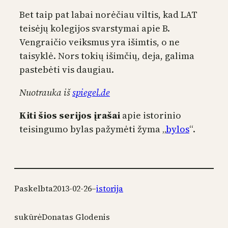
Bet taip pat labai norėčiau viltis, kad LAT
teisėjų kolegijos svarstymai apie B.
Vengraičio veiksmus yra išimtis, o ne
taisyklė. Nors tokių išimčių, deja, galima
pastebėti vis daugiau.
Nuotrauka iš
spiegel.de
Kiti šios serijos įrašai
apie istorinio
teisingumo bylas pažymėti žyma „
bylos
“.
Paskelbta
2013-02-26
–
istorija
sukūrė
Donatas Glodenis