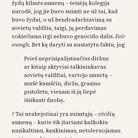
žydų kilmės asmenų – teisėjų kolegija
nurodė, jog jie buvo suimti ne už tai, kad
buvo žydai, o už bendradarbiavimą su
sovietų valdžia, taigi, jų perdavimas
vokiečiams irgi nebuvo genocido dalis.
Fair
enough
. Bet ką daryti su nustatytu faktu, jog
Prieš neprisipažįstančius dirbus
ar kitaip aktyviai talkininkavus
sovietų valdžiai, vartojo smurtą –
mušė kumščiu, diržu, grasino
pistoletu, vienam iš jų liepė
išsikasti duobę.
? Tai neabejotinai yra suimtųjų – civilių
asmenų – kurie tik įtariami kažkokiu
nusikaltimu, kankinimas, netoleruojamas