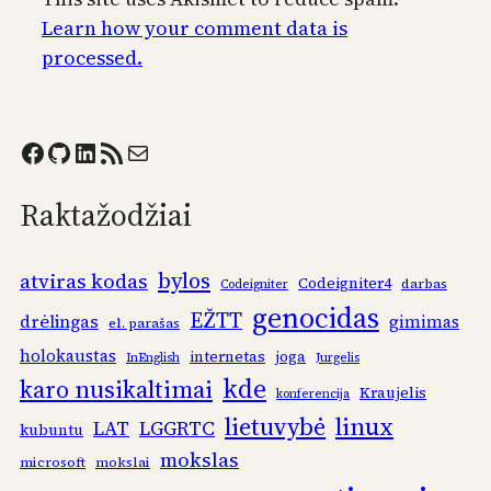
Learn how your comment data is
processed.
Facebook
GitHub
LinkedIn
RSS Feed
Mail
Raktažodžiai
bylos
atviras kodas
Codeigniter4
darbas
Codeigniter
genocidas
EŽTT
drėlingas
gimimas
el. parašas
holokaustas
internetas
joga
InEnglish
Jurgelis
kde
karo nusikaltimai
Kraujelis
konferencija
linux
lietuvybė
LAT
LGGRTC
kubuntu
mokslas
microsoft
mokslai