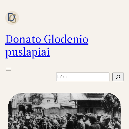
Eiti
prie
turinio
Donato Glodenio
puslapiai
Paieška