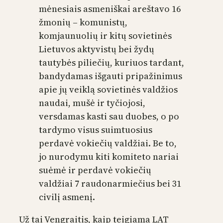
mėnesiais asmeniškai areštavo 16
žmonių – komunistų,
komjaunuolių ir kitų sovietinės
Lietuvos aktyvistų bei žydų
tautybės piliečių, kuriuos tardant,
bandydamas išgauti pripažinimus
apie jų veiklą sovietinės valdžios
naudai, mušė ir tyčiojosi,
versdamas kasti sau duobes, o po
tardymo visus suimtuosius
perdavė vokiečių valdžiai. Be to,
jo nurodymu kiti komiteto nariai
suėmė ir perdavė vokiečių
valdžiai 7 raudonarmiečius bei 31
civilį asmenį.
Už tai Vengraitis, kaip teigiama LAT