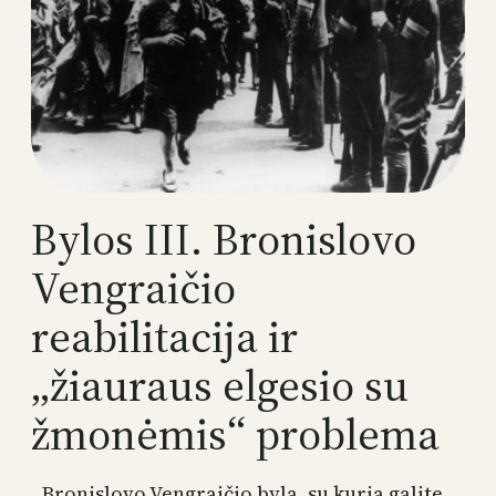
Bylos III. Bronislovo
Vengraičio
reabilitacija ir
„žiauraus elgesio su
žmonėmis“ problema
Bronislovo Vengraičio bylą, su kuria galite