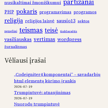
partizanai
nusikaltimai žmoniškumui
pokaris
PHP
programos
programavimas
religija
sausio13
religijos laisvė
sektos
teismas
teisė
seneliai
tinklaraštis
vertimas
vasiliauskas
wordpress
žurnalizmas
Vėliausi įrašai
„Codeigniter4 komponentai“ – savadarbių
html elementų kūrimo įrankis
2026-07-19
Trumpintuvė: atnaujinimas
2026-07-19
Nuorodų trumpintuvė