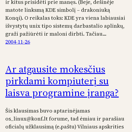
ir kitus prisidėti prie manęs. (Beje, dešinėje
matote linksmą KDE simbolį – drakoniuką
Konqi). O reikalas toks: KDE yra viena labiausiai
išvystytų unix tipo sistemų darbastalio aplinkų,
graži pažiūrėti ir maloni dirbti. Tačiau…
2004-11-26
Ar atgausite mokesčius
pirkdami kompiuterį su
laisva programine įranga?
Šis klausimas buvo aptarinėjamas
os_linux@konf.lt forume, tad ėmiau ir parašiau
oficialų užklausimą (e.paštu) Vilniaus apskrities