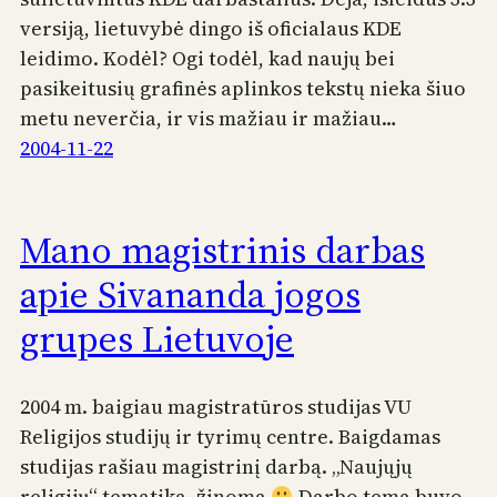
versiją, lietuvybė dingo iš oficialaus KDE
leidimo. Kodėl? Ogi todėl, kad naujų bei
pasikeitusių grafinės aplinkos tekstų nieka šiuo
metu neverčia, ir vis mažiau ir mažiau…
2004-11-22
Mano magistrinis darbas
apie Sivananda jogos
grupes Lietuvoje
2004 m. baigiau magistratūros studijas VU
Religijos studijų ir tyrimų centre. Baigdamas
studijas rašiau magistrinį darbą. „Naujųjų
religijų“ tematika, žinoma
Darbo tema buvo