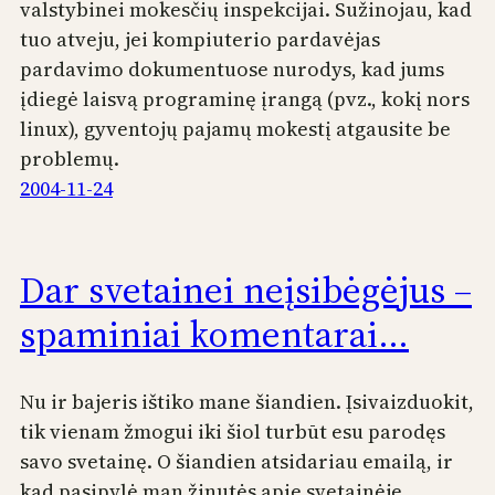
valstybinei mokesčių inspekcijai. Sužinojau, kad
tuo atveju, jei kompiuterio pardavėjas
pardavimo dokumentuose nurodys, kad jums
įdiegė laisvą programinę įrangą (pvz., kokį nors
linux), gyventojų pajamų mokestį atgausite be
problemų.
2004-11-24
Dar svetainei neįsibėgėjus –
spaminiai komentarai…
Nu ir bajeris ištiko mane šiandien. Įsivaizduokit,
tik vienam žmogui iki šiol turbūt esu parodęs
savo svetainę. O šiandien atsidariau emailą, ir
kad pasipylė man žinutės apie svetainėje