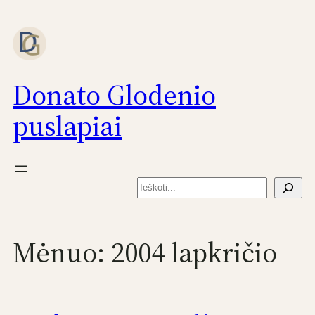
Eiti
prie
turinio
Donato Glodenio
puslapiai
Paieška
Mėnuo:
2004 lapkričio