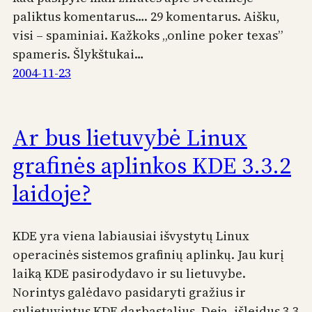
paliktus komentarus…. 29 komentarus. Aišku,
visi – spaminiai. Kažkoks „online poker texas”
spameris. Šlykštukai…
2004-11-23
Ar bus lietuvybė Linux
grafinės aplinkos KDE 3.3.2
laidoje?
KDE yra viena labiausiai išvystytų Linux
operacinės sistemos grafinių aplinkų. Jau kurį
laiką KDE pasirodydavo ir su lietuvybe.
Norintys galėdavo pasidaryti gražius ir
sulietuvintus KDE darbastalius. Deja, išleidus 3.3