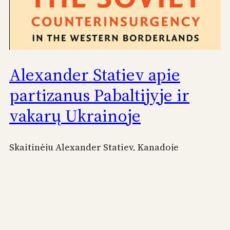
Alexander Statiev apie
partizanus Pabaltijyje ir
vakarų Ukrainoje
Skaitinėju Alexander Statiev, Kanadoje
gyvenančio istoriko, šiemet pasirodžiusią knygą
The Soviet Counterinsurgency in the Western
Borderlands (vertimas: Sovietinė
antipartizaninė kova vakarų teritorijose).
Cambridge University Press. Puslapiuose 137-