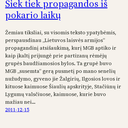
Šiek tiek propagandos iš
pokario laikų
Žemiau tiksliai, su visomis teksto ypatybėmis,
perspausdinau „Lietuvos laisvės armijos“
propagandinį atsišaukimą, kurį MGB aptiko ir
kaip įkaltį prijungė prie partizanų rėmėjų
grupės baudžiamosios bylos. Ta grupė buvo
MGB „susemta“ gerą pusmetį po mano senelių
nužudymo, gyveno jie Žalgirių, Ilgosios lovos ir
kituose kaimuose Šiaulių apskrityje, Stačiūnų ir
Lygumų valsčiuose, kaimuose, kurie buvo
mažiau nei…
2011-12-15