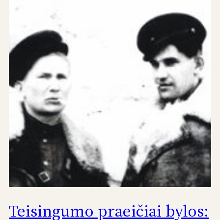
Teisingumo praeičiai bylos: