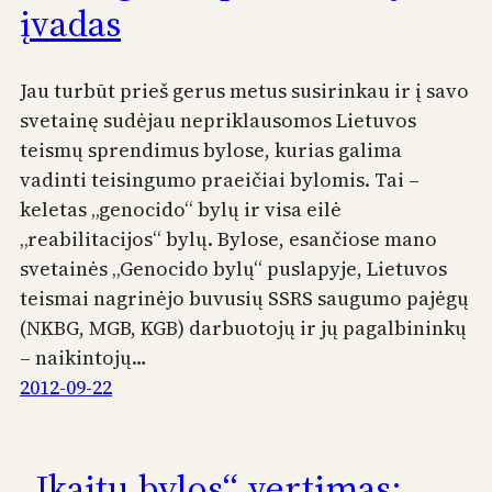
įvadas
Jau turbūt prieš gerus metus susirinkau ir į savo
svetainę sudėjau nepriklausomos Lietuvos
teismų sprendimus bylose, kurias galima
vadinti teisingumo praeičiai bylomis. Tai –
keletas „genocido“ bylų ir visa eilė
„reabilitacijos“ bylų. Bylose, esančiose mano
svetainės „Genocido bylų“ puslapyje, Lietuvos
teismai nagrinėjo buvusių SSRS saugumo pajėgų
(NKBG, MGB, KGB) darbuotojų ir jų pagalbininkų
– naikintojų…
2012-09-22
„Įkaitų bylos“ vertimas: