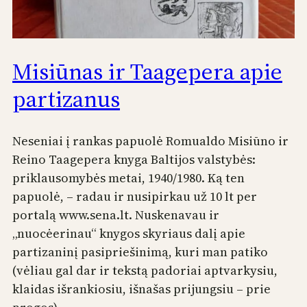
Misiūnas ir Taagepera apie
partizanus
Neseniai į rankas papuolė Romualdo Misiūno ir
Reino Taagepera knyga Baltijos valstybės:
priklausomybės metai, 1940/1980. Ką ten
papuolė, – radau ir nusipirkau už 10 lt per
portalą www.sena.lt. Nuskenavau ir
„nuocėerinau“ knygos skyriaus dalį apie
partizaninį pasipriešinimą, kuri man patiko
(vėliau gal dar ir tekstą padoriai aptvarkysiu,
klaidas išrankiosiu, išnašas prijungsiu – prie