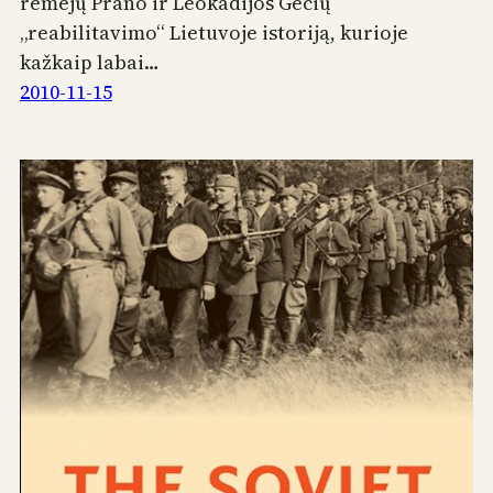
rėmėjų Prano ir Leokadijos Gečių
„reabilitavimo“ Lietuvoje istoriją, kurioje
kažkaip labai…
2010-11-15