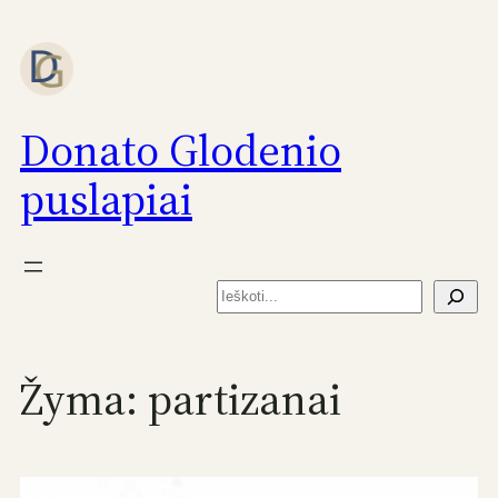
Eiti
prie
turinio
Donato Glodenio
puslapiai
Paieška
Žyma:
partizanai