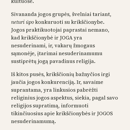
kultuose.
Sivananda jogos grupės, švelniai tariant,
neturi ūpo
konkuruoti su krikščionybe.
Jogos praktikuotojai paprastai nemano,
kad krikščionybė ir JOGA yra
nesuderinami, ir, vakarų žmogaus
sąmonėje, įtarimai nesuderinamumu
sustiprėtų jogą pavadinus religija.
Iš kitos pusės, krikščionių bažnyčios irgi
jaučia jogos konkurenciją. Ir, savaime
suprantama, yra linkusios pabrėžti
religinius jogos aspektus, siekia, pagal savo
religijos supratimą, informuoti
tikinčiuosius apie krikščionybės ir JOGOS
nesuderinamumą.