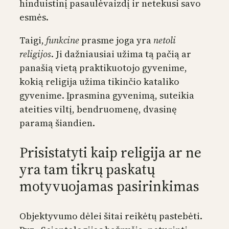
hinduistinį pasaulėvaizdį ir netekusi savo
esmės.
Taigi,
funkcine
prasme joga yra
netoli
religijos
. Ji dažniausiai užima tą pačią ar
panašią vietą praktikuotojo gyvenime,
kokią religija užima tikinčio kataliko
gyvenime. Įprasmina gyvenimą, suteikia
ateities viltį, bendruomenę, dvasinę
paramą šiandien.
Prisistatyti kaip religija ar ne
yra tam tikrų paskatų
motyvuojamas pasirinkimas
Objektyvumo dėlei šitai reikėtų pastebėti.