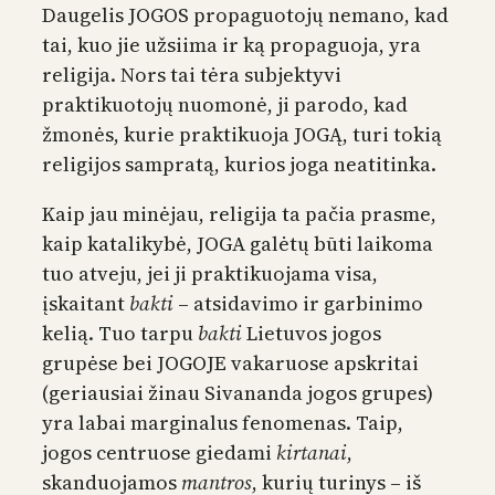
Daugelis JOGOS propaguotojų nemano, kad
tai, kuo jie užsiima ir ką propaguoja, yra
religija. Nors tai tėra subjektyvi
praktikuotojų nuomonė, ji parodo, kad
žmonės, kurie praktikuoja JOGĄ, turi tokią
religijos sampratą, kurios joga neatitinka.
Kaip jau minėjau, religija ta pačia prasme,
kaip katalikybė, JOGA galėtų būti laikoma
tuo atveju, jei ji praktikuojama visa,
įskaitant
bakti
– atsidavimo ir garbinimo
kelią. Tuo tarpu
bakti
Lietuvos jogos
grupėse bei JOGOJE vakaruose apskritai
(geriausiai žinau Sivananda jogos grupes)
yra labai marginalus fenomenas. Taip,
jogos centruose giedami
kirtanai
,
skanduojamos
mantros
, kurių turinys – iš