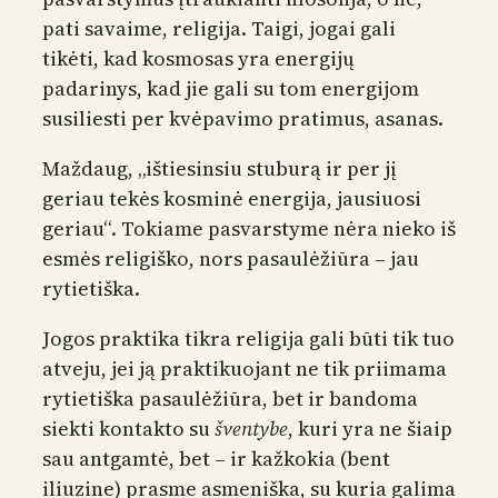
pati savaime, religija. Taigi, jogai gali
tikėti, kad kosmosas yra energijų
padarinys, kad jie gali su tom energijom
susiliesti per kvėpavimo pratimus, asanas.
Maždaug, „ištiesinsiu stuburą ir per jį
geriau tekės kosminė energija, jausiuosi
geriau“. Tokiame pasvarstyme nėra nieko iš
esmės religiško, nors pasaulėžiūra – jau
rytietiška.
Jogos praktika tikra religija gali būti tik tuo
atveju, jei ją praktikuojant ne tik priimama
rytietiška pasaulėžiūra, bet ir bandoma
siekti kontakto su
šventybe
, kuri yra ne šiaip
sau antgamtė, bet – ir kažkokia (bent
iliuzine) prasme asmeniška, su kuria galima