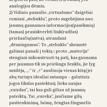
analogijos dėsnis.
2) Vidinio pasaulio „virtualumo” daigeliai
remiasi „stebuklu”, proto sugebėjimu nuo
jausmų gaunamos informacijos(pasėkmių)
(tamas) prasiskverbti link(radžas)
priežasčių(satva), atrandant
„dėsningumus”. To „stebuklo” shemutė
galimai panaši į tokią : proto „materija”
stengiasi sukonstruoti tą patį, kas gaunama
per jausmus tik su priešingu ženklu, jie lyg
susilėja, „-” ir „+” anuliuoja vienas kitą(jei
abų turinys idealiai sutampa – galutinis
jogos tikslas pasiektas), lieka naujas
„vaizdas“, tai kas guli giliau už jausmų
pateiktą. Tai „eureka”, jaučiame gilų
pasitenkinimą, laimę, žengtas žingsnelis