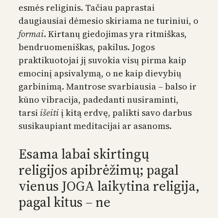
esmės religinis. Tačiau paprastai
daugiausiai dėmesio skiriama ne turiniui, o
formai
. Kirtanų giedojimas yra ritmiškas,
bendruomeniškas, pakilus. Jogos
praktikuotojai jį suvokia visų pirma kaip
emocinį apsivalymą, o ne kaip dievybių
garbinimą. Mantrose svarbiausia – balso ir
kūno vibracija, padedanti nusiraminti,
tarsi
išeiti
į kitą erdvę, palikti savo darbus
susikaupiant meditacijai ar asanoms.
Esama labai skirtingų
religijos apibrėžimų; pagal
vienus JOGA laikytina religija,
pagal kitus – ne