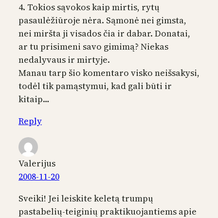
4. Tokios sąvokos kaip mirtis, rytų
pasaulėžiūroje nėra. Sąmonė nei gimsta,
nei miršta ji visados čia ir dabar. Donatai,
ar tu prisimeni savo gimimą? Niekas
nedalyvaus ir mirtyje.
Manau tarp šio komentaro visko neišsakysi,
todėl tik pamąstymui, kad gali būti ir
kitaip…
Reply
Valerijus
2008-11-20
Sveiki! Jei leiskite keletą trumpų
pastabelių-teiginių praktikuojantiems apie