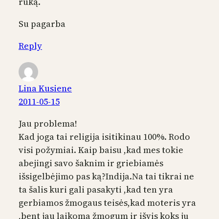
rūką.
Su pagarba
Reply
Lina Kusiene
2011-05-15
Jau problema!
Kad joga tai religija isitikinau 100%. Rodo
visi požymiai. Kaip baisu ,kad mes tokie
abejingi savo šaknim ir griebiamės
išsigelbėjimo pas ką?Indija.Na tai tikrai ne
ta šalis kuri gali pasakyti ,kad ten yra
gerbiamos žmogaus teisės,kad moteris yra
,bent jau laikoma žmogum ir išvis koks jų