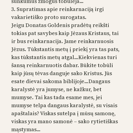
sunkumus žmogus tobulėja…
3. Supratimas apie reinkarnaciją irgi
vakarietiško proto surogatas.
Jeigu Donatas Goldenis pradėtų reikšti
tokias pat savybes kaip Jėzaus Kristaus, tai
ir bus reinkarnacija. Jame reinkarnuosis
Jėzus. Tūkstantis metų į priekį yra tas pats,
kas tūkstantis metų atgal…Kiekvienas turi
šansą reinkarnuotis dabar. Būkite tobūli
kaip jūsų tėvas danguje sako Kristus. Jūs
esate dievai sakoma biblijoje…Dangaus
karalystė yra jumyse, ne kažkur, bet
mumyse. Tai kas tada esame mes, jei
mumyse telpa dangaus karalystė, su visais
apaštalais? Viskas sutelpa į mūsų samonę,
viskas yra mano samonė – sako rytietiškas
mąstymas…