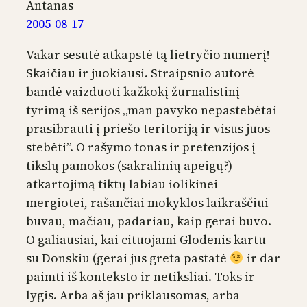
Antanas
2005-08-17
Vakar sesutė atkapstė tą lietryčio numerį!
Skaičiau ir juokiausi. Straipsnio autorė
bandė vaizduoti kažkokį žurnalistinį
tyrimą iš serijos „man pavyko nepastebėtai
prasibrauti į priešo teritoriją ir visus juos
stebėti”. O rašymo tonas ir pretenzijos į
tikslų pamokos (sakralinių apeigų?)
atkartojimą tiktų labiau iolikinei
mergiotei, rašančiai mokyklos laikraščiui –
buvau, mačiau, padariau, kaip gerai buvo.
O galiausiai, kai cituojami Glodenis kartu
su Donskiu (gerai jus greta pastatė
ir dar
paimti iš konteksto ir netiksliai. Toks ir
lygis. Arba aš jau priklausomas, arba