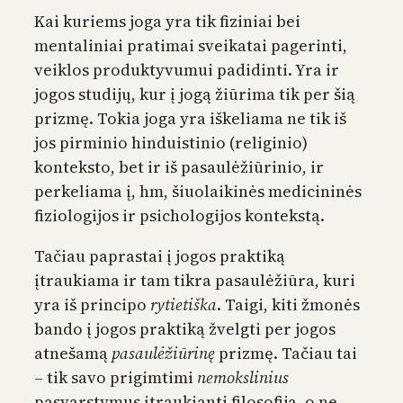
Kai kuriems joga yra tik fiziniai bei
mentaliniai pratimai sveikatai pagerinti,
veiklos produktyvumui padidinti. Yra ir
jogos studijų, kur į jogą žiūrima tik per šią
prizmę. Tokia joga yra iškeliama ne tik iš
jos pirminio hinduistinio (religinio)
konteksto, bet ir iš pasaulėžiūrinio, ir
perkeliama į, hm, šiuolaikinės medicininės
fiziologijos ir psichologijos kontekstą.
Tačiau paprastai į jogos praktiką
įtraukiama ir tam tikra pasaulėžiūra, kuri
yra iš principo
rytietiška
. Taigi, kiti žmonės
bando į jogos praktiką žvelgti per jogos
atnešamą
pasaulėžiūrinę
prizmę. Tačiau tai
– tik savo prigimtimi
nemokslinius
pasvarstymus įtraukianti filosofija, o ne,