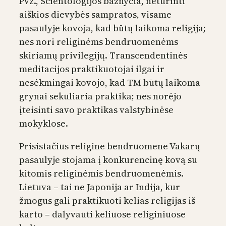
Pvz., Scientologijos bažnyčia, neturinti
aiškios dievybės sampratos, visame
pasaulyje kovoja, kad būtų laikoma religija;
nes nori religinėms bendruomenėms
skiriamų privilegijų. Transcendentinės
meditacijos praktikuotojai ilgai ir
nesėkmingai kovojo, kad TM būtų laikoma
grynai sekuliaria praktika; nes norėjo
įteisinti savo praktikas valstybinėse
mokyklose.
Prisistačius religine bendruomene Vakarų
pasaulyje stojama į konkurencinę kovą su
kitomis religinėmis bendruomenėmis.
Lietuva – tai ne Japonija ar Indija, kur
žmogus gali praktikuoti kelias religijas iš
karto – dalyvauti keliuose religiniuose