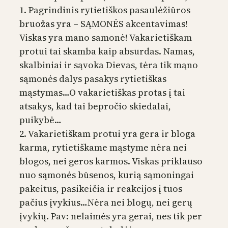
1. Pagrindinis rytietiškos pasaulėžiūros
bruožas yra – SĄMONĖS akcentavimas!
Viskas yra mano samonė! Vakarietiškam
protui tai skamba kaip absurdas. Namas,
skalbiniai ir sąvoka Dievas, tėra tik mąno
sąmonės dalys pasakys rytietiškas
mąstymas…O vakarietiškas protas į tai
atsakys, kad tai bepročio skiedalai,
puikybė…
2. Vakarietiškam protui yra gera ir bloga
karma, rytietiškame mąstyme nėra nei
blogos, nei geros karmos. Viskas priklauso
nuo sąmonės būsenos, kurią sąmoningai
pakeitūs, pasikeičia ir reakcijos į tuos
pačius įvykius…Nėra nei blogų, nei gerų
įvykių. Pav: nelaimės yra gerai, nes tik per