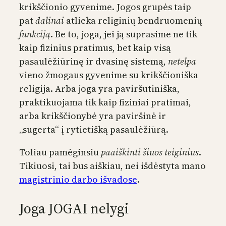
krikščionio gyvenime. Jogos grupės taip
pat
dalinai
atlieka religinių bendruomenių
funkciją
. Be to, joga, jei ją suprasime ne tik
kaip fizinius pratimus, bet kaip visą
pasaulėžiūrinę ir dvasinę sistemą,
netelpa
vieno žmogaus gyvenime su krikščioniška
religija. Arba joga yra paviršutiniška,
praktikuojama tik kaip fiziniai pratimai,
arba krikščionybė yra paviršinė ir
„sugerta“ į rytietišką pasaulėžiūrą.
Toliau pamėginsiu
paaiškinti šiuos teiginius
.
Tikiuosi, tai bus aiškiau, nei išdėstyta mano
magistrinio darbo išvadose
.
Joga JOGAI nelygi