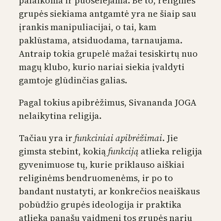
palaikoma ir puoselėjama. Be to, religinės
grupės siekiama antgamtė yra ne šiaip sau
įrankis manipuliacijai, o tai, kam
paklūstama, atsiduodama, tarnaujama.
Antraip tokia grupelė mažai tesiskirtų nuo
magų klubo, kurio nariai siekia įvaldyti
gamtoje glūdinčias galias.
Pagal tokius apibrėžimus, Sivananda JOGA
nelaikytina religija.
Tačiau yra ir
funkciniai apibrėžimai
. Jie
gimsta stebint, kokią
funkciją
atlieka religija
gyvenimuose tų, kurie priklauso aiškiai
religinėms bendruomenėms, ir po to
bandant nustatyti, ar konkrečios neaiškaus
pobūdžio grupės ideologija ir praktika
atlieka panašų vaidmenį tos grupės narių