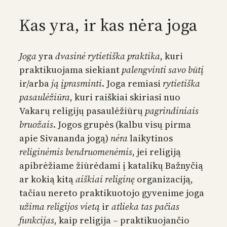
Kas yra, ir kas nėra joga
Joga
yra
dvasinė rytietiška praktika
, kuri
praktikuojama siekiant
palengvinti savo būtį
ir/arba
ją įprasminti
. Joga remiasi
rytietiška
pasaulėžiūra
, kuri raiškiai skiriasi nuo
Vakarų religijų pasaulėžiūrų
pagrindiniais
bruožais
. Jogos grupės (kalbu visų pirma
apie Sivananda jogą)
nėra
laikytinos
religinėmis bendruomenėmis
, jei religiją
apibrėžiame žiūrėdami į katalikų Bažnyčią
ar kokią kitą
aiškiai religinę
organizaciją,
tačiau nereto praktikuotojo gyvenime joga
užima religijos vietą
ir
atlieka tas pačias
funkcijas
, kaip religija – praktikuojančio