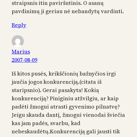
straipsnis itin paviršutinis. O asanų
pavdinimų ji geriau nė nebandytų vardinti.
Reply
Marius
2007-08-09
Iš kitos pusės, krikščionių bažnyčios irgi
jaučia jogos konkurenciją.(citata iš
staripsnio). Gerai pasakyta! Kokią
konkurenciją? Piniginiu atžvilgiu, ar kaip
padėti žmogui atrasti gyvenimo pilnatvę?
Jeigu skauda dantį, žmogui vienodai šviečia
kas jam padės, svarbu, kad
nebeskaudėtų.Konkurenciją gali jausti tik