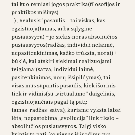
tai kuo remiasi jogos praktika(filosofijos ir
praktikos mišinys)
1) „Realusis” pasaulis – tai viskas, kas
egzistuoja(tamas, arba sąlygine
pusiausvyra) + jo siekis-noras absoliučios
pusiausvyros(radžas, individui nelaimė,
nepasitenkinimas, kažko trūksta, norai) +
būklė, kai atskiri siekimai realizuojami
teigiamai(satva, individui laimė,
pasitenkinimas, norų išsipildymas), tai
visas mus supantis pasaulis, kiek išorinis
tiek ir vidinis(su „virtualumo” daigeliais,
egzistuojančiais pagal tą patį:
tamas+radžas+satva), kuriame vyksta labai
lėta, nepastebima „evoliucija” link tikslo –
absoliučios pusiausvyros. Taigi visko
kriptis ta pati, ko vienas iš įrodimų yra