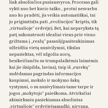
link absoliučios pusiausvyros. Procesas gali
vykti nuo bet kurio taško , protui nesvarbu
nuo ko pradėti, jis veikia automatiškai, tai
jo prigimtis(ta pati „evoliucijos” kriptis, tik
„virtualioje” erdvėje). Bet, kai nepavyksta tą
patį sukonstruoti idealiai viens prie vieno
grižtama į „realų” pasaulį(pasitenkinimas
užleidžia vietą nusivilymui, tikslas
nepasiektas, vėl užgožia norų,
besikeičiančiu su trumpalaikėmis laimėmis
kai jie išsipilda, lavina), taip iš „eurekų”
sudėdamas pagrindas informacijos
kaupimui, mokslo ir mokymo šakų
vystymui, o su nusivylimais tame tarpe ir
jogos „mokytojo“ paieškoms. Atvirksčiai
akimirksniu pasiekiamas absoliutas
„virtualioje” erdvėje(samadhi, nirvana,