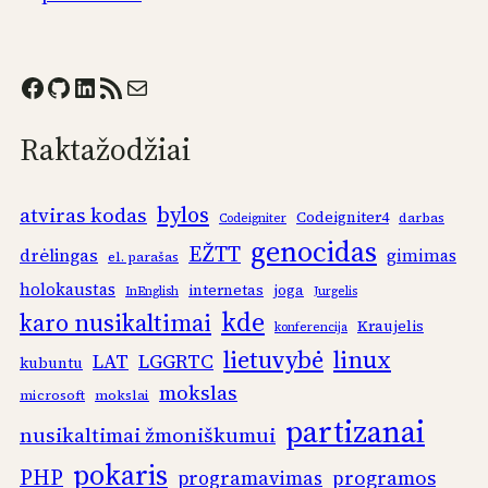
Facebook
GitHub
LinkedIn
RSS Feed
Mail
Raktažodžiai
bylos
atviras kodas
Codeigniter4
darbas
Codeigniter
genocidas
EŽTT
drėlingas
gimimas
el. parašas
holokaustas
internetas
joga
InEnglish
Jurgelis
kde
karo nusikaltimai
Kraujelis
konferencija
linux
lietuvybė
LAT
LGGRTC
kubuntu
mokslas
microsoft
mokslai
partizanai
nusikaltimai žmoniškumui
pokaris
PHP
programos
programavimas