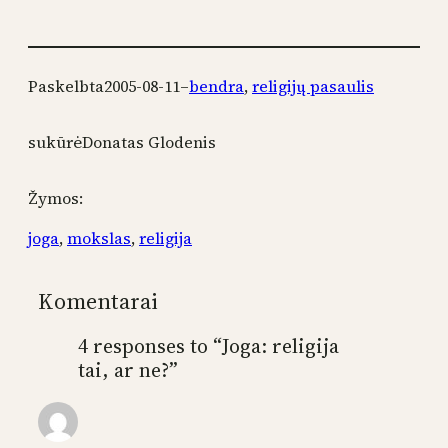
Paskelbta
2005-08-11
–
bendra
, 
religijų pasaulis
sukūrė
Donatas Glodenis
Žymos:
joga
, 
mokslas
, 
religija
Komentarai
4 responses to “Joga: religija
tai, ar ne?”