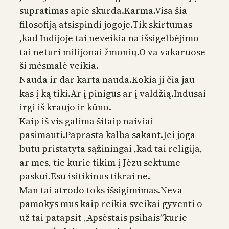
supratimas apie skurda.Karma.Visa šia
filosofiją atsispindi jogoje.Tik skirtumas
,kad Indijoje tai neveikia na išsigelbėjimo
tai neturi milijonai žmonių.O va vakaruose
ši mėsmalė veikia.
Nauda ir dar karta nauda.Kokia ji čia jau
kas į ką tiki.Ar į pinigus ar į valdžią.Indusai
irgi iš kraujo ir kūno.
Kaip iš vis galima šitaip naiviai
pasimauti.Paprasta kalba sakant.Jei joga
būtu pristatyta sąžiningai ,kad tai religija,
ar mes, tie kurie tikim į Jėzu sektume
paskui.Esu isitikinus tikrai ne.
Man tai atrodo toks išsigimimas.Neva
pamokys mus kaip reikia sveikai gyventi o
už tai patapsit „Apsėstais psihais”kurie