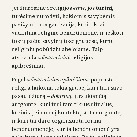
Jei žiūrėsime į religijos
esmę
, jos
turinį
,
turėsime nurodyti, kokiomis savybėmis
pasižymi ta organizacija, kuri tikrai
vadintina religine bendruomene, ir ieškoti
tokių pačių savybių tose grupėse, kurių
religiniu pobūdžiu abejojame. Taip
atsiranda
substanciniai
religijos
apibrėžimai.
Pagal
substancinius apibrėžimus
paprastai
religija laikoma tokia grupė, kuri turi savo
pasaulėžiūrą –
doktriną
, įtraukiančią
antgamtę, kuri turi tam tikrus ritualus,
kuriais į einama į kontaktą su ta antgamte,
ir kuri tai daro organizuota forma –
bendruomenėje, kur ta bendruomenė yra