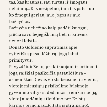
tas, kas kraunasi sau turtus iš žmogaus
nelaimių…Kas nesipelno, tam tas pats nuo
ko žmogui geriau, nuo jogos ar nuo
bažnyčios.
Bažnyčia nebežino kaip padėti žmogui,
jaučia savo bejėgiškumą bet, ir kitiems
nenori leisti…
Donato Goldenio supratimas apie
rytietišką pasaulėžiųrą, jogą labai
primityvus.
Pavyzdžiui: Be to, praktikuojant ir priimant
jogą raiškiai pasikeičia pasaulėžiūra –
asmeniškas Dievas virsta beasmeniu vieniu,
vietoje mirusiųjų prisikėlimo būsimojo
gyvenimo viltys sudedamos į reinkarnaciją,
vietoj nuodėmių atleidimo per Kristų –
karmos principas…(citata iš straipsnio).