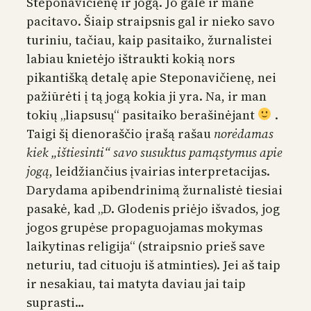
Steponavičienę ir jogą. Jo gale ir mane
pacitavo. Šiaip straipsnis gal ir nieko savo
turiniu, tačiau, kaip pasitaiko, žurnalistei
labiau knietėjo ištraukti kokią nors
pikantišką detalę apie Steponavičienę, nei
pažiūrėti į tą jogą kokia ji yra. Na, ir man
tokių „liapsusų“ pasitaiko berašinėjant
.
Taigi šį dienoraščio įrašą rašau
norėdamas
kiek „ištiesinti“ savo susuktus pamąstymus apie
jogą
, leidžiančius įvairias interpretacijas.
Darydama apibendrinimą žurnalistė tiesiai
pasakė, kad „D. Glodenis priėjo išvados, jog
jogos grupėse propaguojamas mokymas
laikytinas religija“ (straipsnio prieš save
neturiu, tad cituoju iš atminties). Jei aš taip
ir nesakiau, tai matyta daviau jai taip
suprasti…