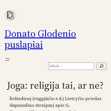
Eiti
prie
turinio
Donato Glodenio
puslapiai
Paieška
Joga: religija tai, ar ne?
Šeštadienį (rugpjūčio 6 d.) Lietryčio priedas
išspausdino straipsnį apie G.