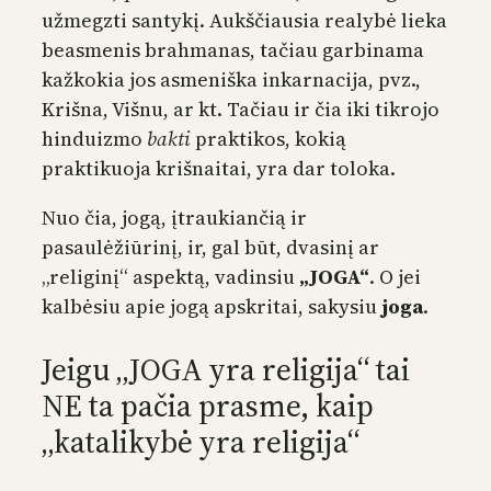
užmegzti santykį. Aukščiausia realybė lieka
beasmenis brahmanas, tačiau garbinama
kažkokia jos asmeniška inkarnacija, pvz.,
Krišna, Višnu, ar kt. Tačiau ir čia iki tikrojo
hinduizmo
bakti
praktikos, kokią
praktikuoja krišnaitai, yra dar toloka.
Nuo čia, jogą, įtraukiančią ir
pasaulėžiūrinį, ir, gal būt, dvasinį ar
„religinį“ aspektą, vadinsiu
„JOGA“
. O jei
kalbėsiu apie jogą apskritai, sakysiu
joga
.
Jeigu „JOGA yra religija“ tai
NE ta pačia prasme, kaip
„katalikybė yra religija“