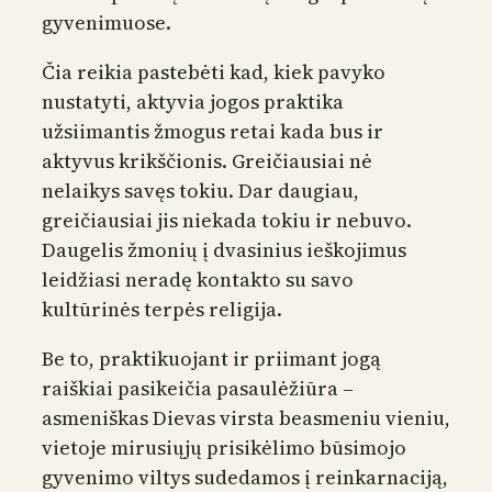
gyvenimuose.
Čia reikia pastebėti kad, kiek pavyko
nustatyti, aktyvia jogos praktika
užsiimantis žmogus retai kada bus ir
aktyvus krikščionis. Greičiausiai nė
nelaikys savęs tokiu. Dar daugiau,
greičiausiai jis niekada tokiu ir nebuvo.
Daugelis žmonių į dvasinius ieškojimus
leidžiasi neradę kontakto su savo
kultūrinės terpės religija.
Be to, praktikuojant ir priimant jogą
raiškiai pasikeičia pasaulėžiūra –
asmeniškas Dievas virsta beasmeniu vieniu,
vietoje mirusiųjų prisikėlimo būsimojo
gyvenimo viltys sudedamos į reinkarnaciją,