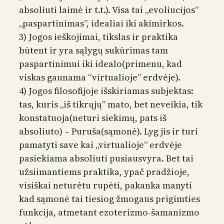
absoliuti laimė ir t.t.). Visa tai „evoliucijos”
„paspartinimas”, idealiai iki akimirkos.
3) Jogos ieškojimai, tikslas ir praktika
būtent ir yra sąlygų sukūrimas tam
paspartinimui iki idealo(primenu, kad
viskas gaunama “virtualioje” erdvėje).
4) Jogos filosofijoje išskiriamas subjektas:
tas, kuris „iš tikrųjų” mato, bet neveikia, tik
konstatuoja(neturi siekimų, pats iš
absoliuto) – Puruša(sąmonė). Lyg jis ir turi
pamatyti save kai „virtualioje” erdvėje
pasiekiama absoliuti pusiausvyra. Bet tai
užsiimantiems praktika, ypač pradžioje,
visiškai neturėtu rupėti, pakanka manyti
kad sąmonė tai tiesiog žmogaus prigimties
funkcija, atmetant ezoterizmo-šamanizmo