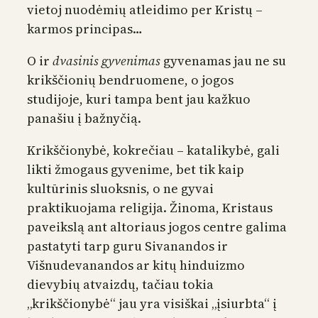
vietoj nuodėmių atleidimo per Kristų –
karmos principas…
O ir
dvasinis gyvenimas
gyvenamas jau ne su
krikščionių bendruomene, o jogos
studijoje, kuri tampa bent jau kažkuo
panašiu į bažnyčią.
Krikščionybė, kokrečiau – katalikybė, gali
likti žmogaus gyvenime, bet tik kaip
kultūrinis sluoksnis, o ne gyvai
praktikuojama religija. Žinoma, Kristaus
paveikslą ant altoriaus jogos centre galima
pastatyti tarp guru Sivanandos ir
Višnudevanandos ar kitų hinduizmo
dievybių atvaizdų, tačiau tokia
„krikščionybė“ jau yra visiškai „įsiurbta“ į