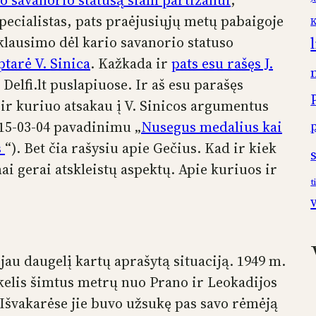
io savanorio statusą šiam partizanui
,
ecialistas, pats praėjusiųjų metų pabaigoje
K
 klausimo dėl kario savanorio statuso
ptarė V. Sinica
. Kažkada ir
pats esu rašęs J.
Delfi.lt puslapiuose. Ir aš esu parašęs
 ir kuriuo atsakau į V. Sinicos argumentus
015-03-04 pavadinimu „
Nusegus medalius kai
s
“). Bet čia rašysiu apie Gečius. Kad ir kiek
i gerai atskleistų aspektų. Apie kuriuos ir
t
au daugelį kartų aprašytą situaciją. 1949 m.
kelis šimtus metrų nuo Prano ir Leokadijos
Išvakarėse jie buvo užsukę pas savo rėmėją