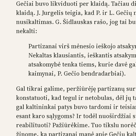
Gečiai buvo likviduoti per klaidą. Tačiau di
klaidą. J. Jurgelis teigia, kad P. ir L. Ge
nusikaltimas. G. Šidlauskas rašo, jog tai bu
nekalti:
Partizanai virš mėnesio ieškojo atsaky
Nekaltas klausiantis, ieškantis atsakymo
atsakomybė tenka tiems, kurie davė g
kaimynai, P. Gečio bendradarbiai).
Gal tikrai galime, peržiūrėję partizanų sur
konstatuoti, kad tegul ir netobulas, dėl jų
gal kaltininkai patys buvo tardomi ir teis
esant karo sąlygoms? Ir todėl nuoširdžiai
reabilituoti? Pažiūrėkime. Tuo tikslu norė
žinome, ką partizanai manė apie Gečių kalt