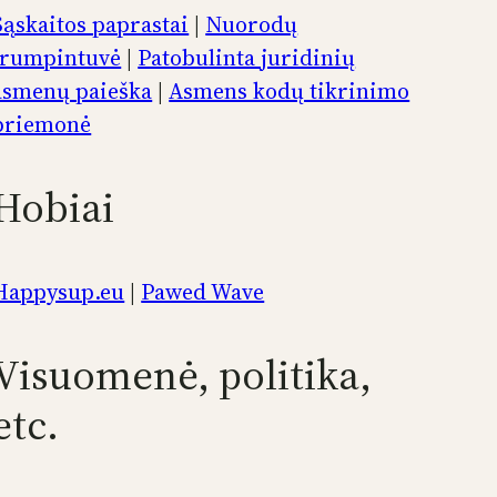
Sąskaitos paprastai
|
Nuorodų
trumpintuvė
|
Patobulinta juridinių
asmenų paieška
|
Asmens kodų tikrinimo
priemonė
Hobiai
Happysup.eu
|
Pawed Wave
Visuomenė, politika,
etc.