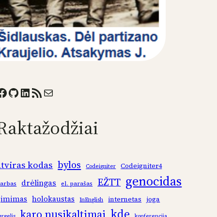
ook
GitHub
LinkedIn
RSS Feed
Mail
Raktažodžiai
bylos
atviras kodas
Codeigniter4
Codeigniter
genocidas
EŽTT
drėlingas
arbas
el. parašas
gimimas
holokaustas
internetas
joga
InEnglish
kde
karo nusikaltimai
urgelis
konferencija