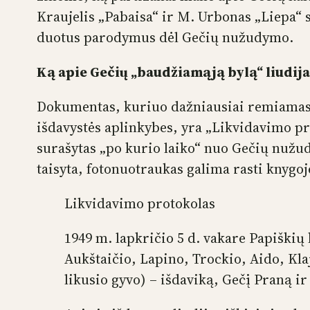
Kraujelis „Pabaisa“ ir M. Urbonas „Liepa“ 
duotus parodymus dėl Gečių nužudymo.
Ką apie Gečių „baudžiamąją bylą“ liudij
Dokumentas, kuriuo dažniausiai remiamasi
išdavystės aplinkybes, yra „Likvidavimo p
surašytas „po kurio laiko“ nuo Gečių nužud
taisyta, fotonuotraukas galima rasti knyg
Likvidavimo protokolas
1949 m. lapkričio 5 d. vakare Papiškių
Aukštaičio, Lapino, Trockio, Aido, Kla
likusio gyvo) – išdaviką, Gečį Praną i