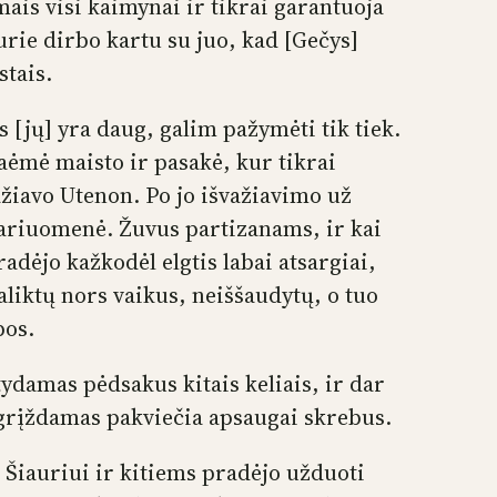
mais visi kaimynai ir tikrai garantuoja
kurie dirbo kartu su juo, kad [Gečys]
stais.
[jų] yra daug, galim pažymėti tik tiek.
paėmė maisto ir pasakė, kur tikrai
švažiavo Utenon. Po jo išvažiavimo už
ariuomenė. Žuvus partizanams, ir kai
radėjo kažkodėl elgtis labai atsargiai,
liktų nors vaikus, neiššaudytų, o tuo
pos.
tydamas pėdsakus kitais keliais, ir dar
grįždamas pakviečia apsaugai skrebus.
, Šiauriui ir kitiems pradėjo užduoti