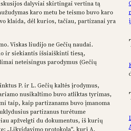
skusijos dalyviai skirtingai vertina tą
čių nužudymas karo metu be teismo buvo karo
vo klaida, dėl kurios, tačiau, partizanai yra
mo. Viskas liudijo ne Gečių naudai.
 ir siekiantis išsiaiškinti tiesą,
alimai neteisingus parodymus (Gečių
inktus P. ir L. Gečių kaltės įrodymus,
 tariamo nusikaltimo buvo atliktas tyrimas,
iami taip, kaip partizanams buvo įmanoma
 suklydusius partizanus turėtume
čiau apžvelgti du dokumentus, iš kurių
ę: „Likvidavimo protokolą“, kurį A.