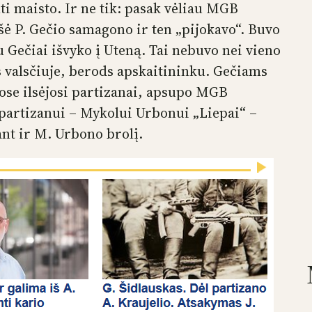
mti maisto. Ir ne tik: pasak vėliau MGB
šė P. Gečio samagono ir ten „pijokavo“. Buvo
u Gečiai išvyko į Uteną. Tai nebuvo nei vieno
s valsčiuje, berods apskaitininku. Gečiams
ose ilsėjosi partizanai, apsupo MGB
 partizanui – Mykolui Urbonui „Liepai“ –
ant ir M. Urbono brolį.