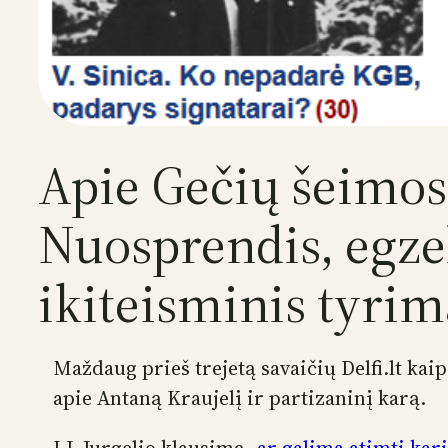
Apie Gečių šeimos
Nuosprendis, egze
ikiteisminis tyrim
Maždaug prieš trejetą savaičių Delfi.lt kai
apie Antaną Kraujelį ir partizaninį karą.