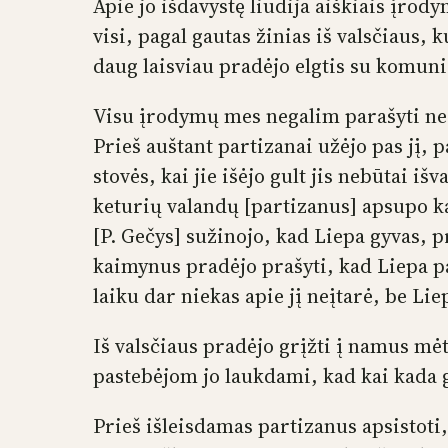
Apie jo išdavystę liudija aiškiais įrody
visi, pagal gautas žinias iš valsčiaus, 
daug laisviau pradėjo elgtis su komuni
Visu įrodymų mes negalim parašyti nes 
Prieš auštant partizanai užėjo pas jį, 
stovės, kai jie išėjo gult jis nebūtai i
keturių valandų [partizanus] apsupo k
[P. Gečys] sužinojo, kad Liepa gyvas, p
kaimynus pradėjo prašyti, kad Liepa pa
laiku dar niekas apie jį neįtarė, be Lie
Iš valsčiaus pradėjo grįžti į namus mė
pastebėjom jo laukdami, kad kai kada 
Prieš išleisdamas partizanus apsistoti