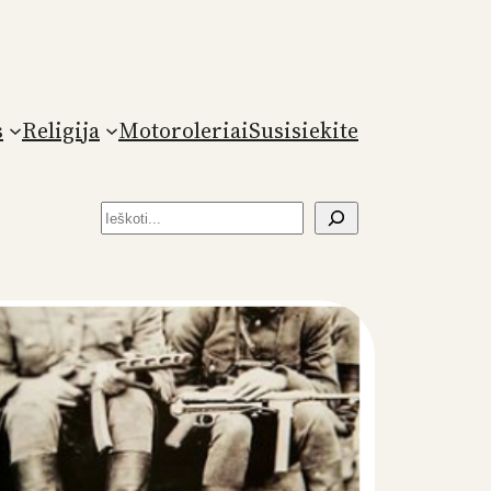
s
Religija
Motoroleriai
Susisiekite
Paieška