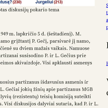
as diskusijų pokario tema
1949 m. lapkričio 5 d. (šeštadienį). M.
amo grįžtantį P. Gečį, parsivarė jį namo,
Gečienė su dviem mažais vaikais. Namuose
rtizanai susisodino P. ir L. Gečius prie
 šeimos akivaizdoje. Visi apklausti asmenys
uosius partizanus išdavusius asmenis ir
L. Gečiai jokių žinių apie partizanus MGB
yvių (rezistentų) teisių komisiją suteikti
. Visi diskusijos dalyviai sutaria, kad P. ir L.