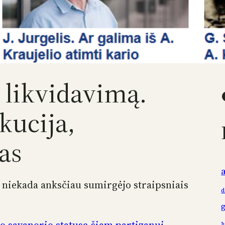
 likvidavimą.
Faceb
kucija,
as
p niekada anksčiau sumirgėjo straipsniais
d
J