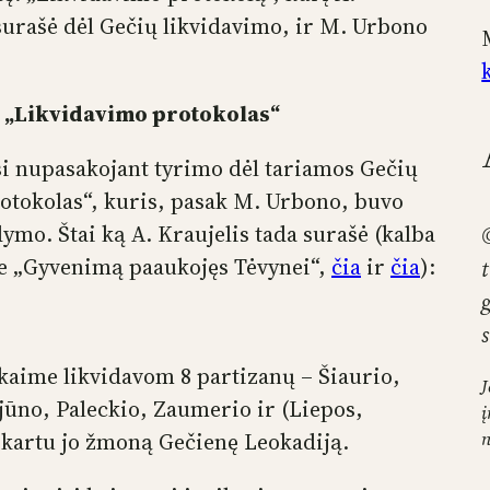
surašė dėl Gečių likvidavimo, ir M. Urbono
a „Likvidavimo protokolas“
 nupasakojant tyrimo dėl tariamos Gečių
rotokolas“, kuris, pasak M. Urbono, buvo
ymo. Štai ką A. Kraujelis tada surašė (kalba
oje „Gyvenimą paaukojęs Tėvynei“,
čia
ir
čia
):
 kaime likvidavom 8 partizanų – Šiaurio,
J
jūno, Paleckio, Zaumerio ir (Liepos,
į
r kartu jo žmoną Gečienę Leokadiją.