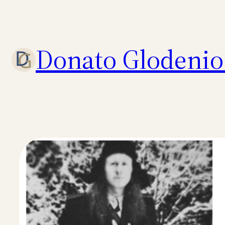
Eiti
prie
turinio
Donato Glodenio 