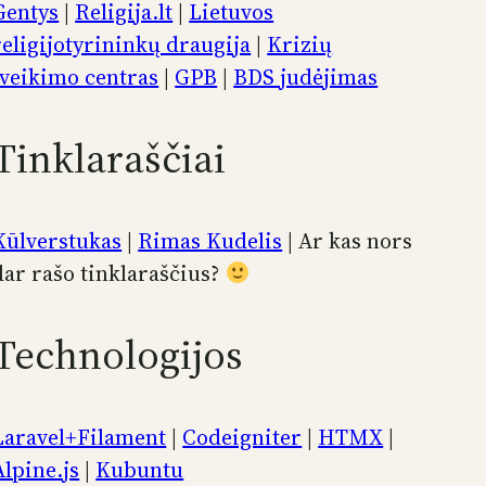
Gentys
|
Religija.lt
|
Lietuvos
religijotyrininkų draugija
|
Krizių
įveikimo centras
|
GPB
|
BDS judėjimas
Tinklaraščiai
Kūlverstukas
|
Rimas Kudelis
| Ar kas nors
dar rašo tinklaraščius?
Technologijos
Laravel+Filament
|
Codeigniter
|
HTMX
|
Alpine.js
|
Kubuntu