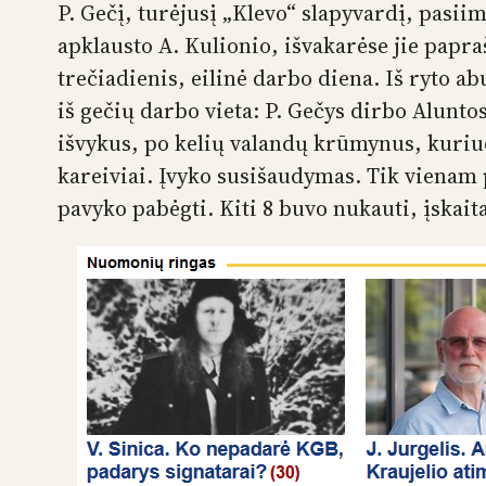
P. Gečį, turėjusį „Klevo“ slapyvardį, pasii
apklausto A. Kulionio, išvakarėse jie papra
trečiadienis, eilinė darbo diena. Iš ryto ab
iš gečių darbo vieta: P. Gečys dirbo Alunto
išvykus, po kelių valandų krūmynus, kuriu
kareiviai. Įvyko susišaudymas. Tik vienam
pavyko pabėgti. Kiti 8 buvo nukauti, įskait