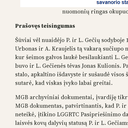
nuomonių ringas okupuot
Prašovęs teisingumas
Šūviai vėl nuaidėjo P. ir L. Gečių sodyboje 
Urbonas ir A. Kraujelis tą vakarą sučiupo n
kur šeimos galvos laukė besilaukianti L. 
buvo ir L. Gečienės tėvas Jonas Kulionis. Pa
stalo, apkaltino išdavyste ir sušaudė visos
sutarė, kad viskas įvyko labai greitai.
MGB archyviniai dokumentai, įvardiję tikr
MGB dokumentas, patvirtinantis, kad P. ir 
neteikė, įtikino LGGRTC Pasipriešinimo dal
laisvės kovų dalyvių statusą P. ir L. Gečiams