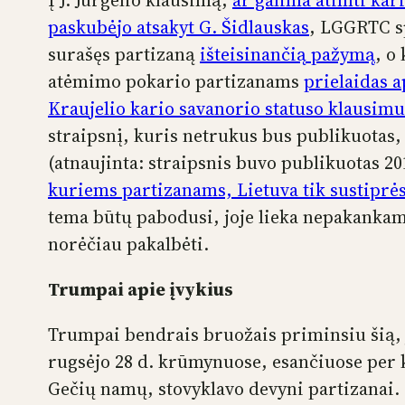
Į J. Jurgelio klausimą,
ar galima atimti kar
paskubėjo atsakyt G. Šidlauskas
, LGGRTC sp
surašęs partizaną
išteisinančią pažymą
, o
atėmimo pokario partizanams
prielaidas a
Kraujelio kario savanorio statuso klausimu
straipsnį, kuris netrukus bus publikuotas,
(atnaujinta: straipsnis buvo publikuotas 2
kuriems partizanams, Lietuva tik sustiprė
tema būtų pabodusi, joje lieka nepakankama
norėčiau pakalbėti.
Trumpai apie įvykius
Trumpai bendrais bruožais priminsiu šią, j
rugsėjo 28 d. krūmynuose, esančiuose per 
Gečių namų, stovyklavo devyni partizanai. 