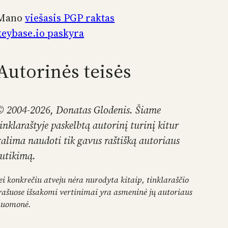
Mano
viešasis PGP raktas
keybase.io paskyra
Autorinės teisės
© 2004-2026, Donatas Glodenis. Šiame
tinklaraštyje paskelbtą autorinį turinį kitur
galima naudoti tik gavus raštišką autoriaus
sutikimą.
ei konkrečiu atveju nėra nurodyta kitaip, tinklaraščio
rašuose išsakomi vertinimai yra asmeninė jų autoriaus
nuomonė.