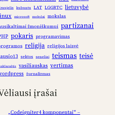
lietuvybė
LAT
LGGRTC
raujelis
kubuntu
linux
mokslas
microsoft
mokslai
partizanai
nusikaltimai žmoniškumui
pokaris
PHP
programavimas
religija
programos
religijos laisvė
teismas
teisė
sausio13
sektos
seneliai
vertimas
vasiliauskas
inklaraštis
wordpress
žurnalizmas
Vėliausi įrašai
„Codeigniter4 komponentai“ –