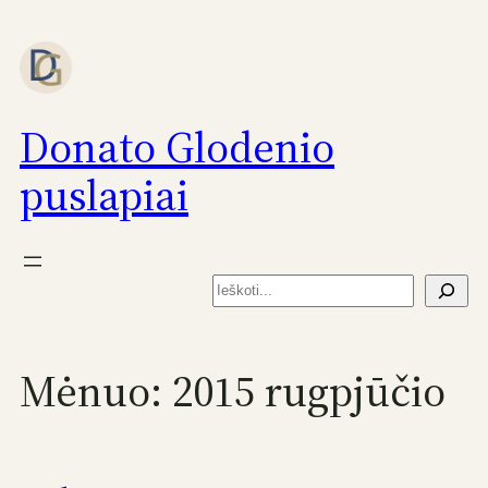
Eiti
prie
turinio
Donato Glodenio
puslapiai
Paieška
Mėnuo:
2015 rugpjūčio