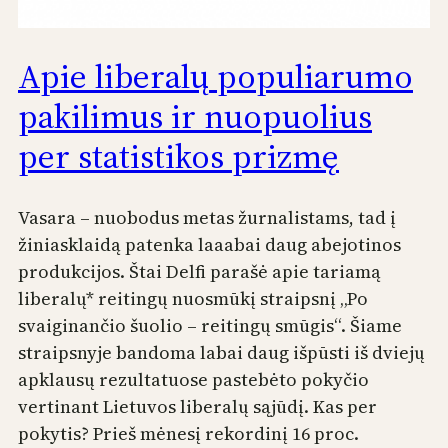
Apie liberalų populiarumo
pakilimus ir nuopuolius
per statistikos prizmę
Vasara – nuobodus metas žurnalistams, tad į
žiniasklaidą patenka laaabai daug abejotinos
produkcijos. Štai Delfi parašė apie tariamą
liberalų* reitingų nuosmūkį straipsnį „Po
svaiginančio šuolio – reitingų smūgis“. Šiame
straipsnyje bandoma labai daug išpūsti iš dviejų
apklausų rezultatuose pastebėto pokyčio
vertinant Lietuvos liberalų sąjūdį. Kas per
pokytis? Prieš mėnesį rekordinį 16 proc.