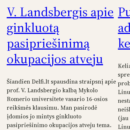
V. Landsbergis apie
Pu
ginkluotą
ad
pasipriešinimą
ke
okupacijos atveju
Keli
spre
Šiandien Delfi.lt spausdina straipsnį apie
prob
prof. V. Landsbergio kalbą Mykolo
Linu
Romerio universitete vasario 16-osios
nest
reikšmės klausimu. Man pasirodė
neiš
įdomios jo mintys ginkluoto
(jau
pasipriešinimo okupacijos atveju tema.
Linu