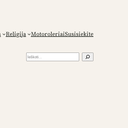
s
Religija
Motoroleriai
Susisiekite
Paieška