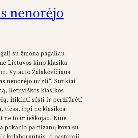
s nenorėjo
itgalį su žmona pagaliau
e Lietuvos kino klasika
 m. Vytauto Žalakevičiaus
as nenorėjo mirti“. Sunkiai
ą, lietuviškos klasikos
ą, įtikinti sėsti ir peržiūrėti
, tiesa, irgi ne klasikos
t ne to ir ieškojau. Kine
a pokario partizanų kova su
ir kolaborantais, o pastaroji