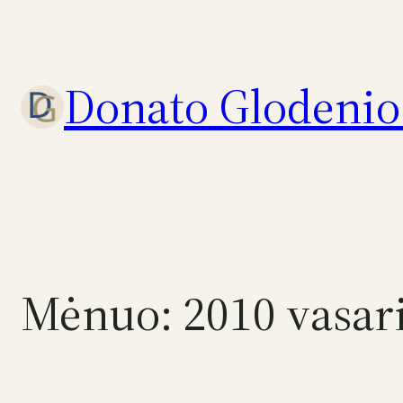
Eiti
prie
turinio
Donato Glodenio 
Mėnuo:
2010 vasar