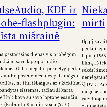
lseAudio, KDE ir
Nieka
obe-flashplugin:
mirti
ista mišrainė
Ilgąjį sava
peržiūrėjom
as pastarasias dienas vis probėgom
tapusį 1965
ndžiau savo laptopo audio
filmą „Niek
lemas. Gal ir negaliu pernelyg peikti
sekėsi žmon
x audio posistemės, nes pats mėgstu
nemėgstanči
abilias, ne itin išbaigtas ar užtektinai
šį DVD. Pats
bandytas sistemas, tačiau šį kartą
mėgėjas, be
 eilinį) kovą su savo laptope esančiu
vaizduojam
x (Kubuntu Karmic Koala (9.10)
okupantais 