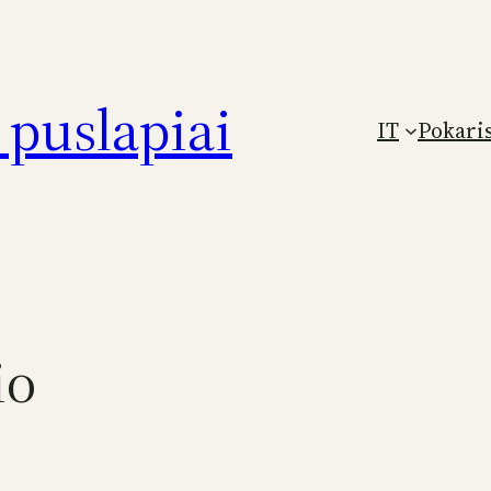
puslapiai
IT
Pokari
io