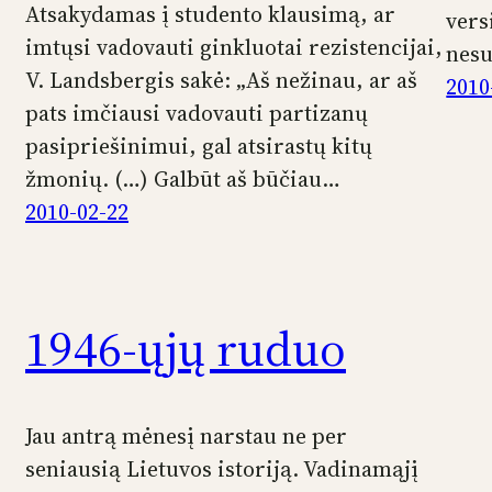
Atsakydamas į studento klausimą, ar
vers
imtųsi vadovauti ginkluotai rezistencijai,
nesu
V. Landsbergis sakė: „Aš nežinau, ar aš
2010
pats imčiausi vadovauti partizanų
pasipriešinimui, gal atsirastų kitų
žmonių. (…) Galbūt aš būčiau…
2010-02-22
1946-ųjų ruduo
Jau antrą mėnesį narstau ne per
seniausią Lietuvos istoriją. Vadinamąjį