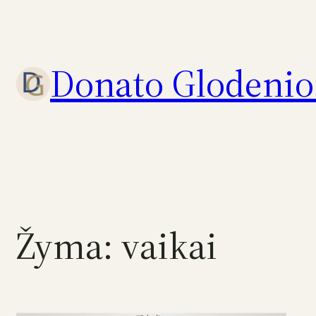
Eiti
prie
turinio
Donato Glodenio 
Žyma:
vaikai