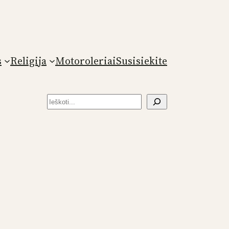
s
Religija
Motoroleriai
Susisiekite
Paieška