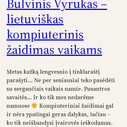
Bulvinis Vyrukas –
lietuviškas
kompiuterinis
žaidimas vaikams
Metas kažką lengvesnio į tinklaraštį
parašyti… Ne per seniausiai teko pasėdėti
su sergančiais vaikais namie. Pusantros
savaitės… Ir ko tik mes nedarėme
namuose
Kompiuteriniai žaidimai gal
ir nėra ypatingai geras dalykas, tačiau –
ko tik neišbandysi įvairovės ieškodamas.