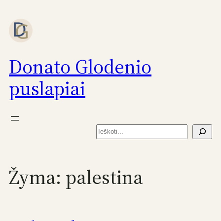
Eiti
prie
turinio
Donato Glodenio
puslapiai
Paieška
Žyma:
palestina