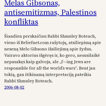
Melas Gibsonas,
antisemitizmas, Palestinos
konfliktas
Šiandien perskaičiau Rabbi Shmuley Boteach,
vieno iš Beliefnet.com rašytojų, atsiliepimą apie
neseną Melo Gibsono išsiliejimą apie žydus.
Vairavo aktorius išgėręs ir, ko gero, nesusilaikė
nepasakęs kaip galvoja, ale „f—ing Jews are
responsible for all the world’s wars“. Bent jau
tokią, gan itikinamą interpretaciją pateikia
Rabbi Shmuley Boteach.
2006-08-02