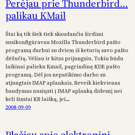
Perėjau prie Thunderbird…
palikau KMail
Štai ką tik šiek tiek skaudančia širdimi
susikonfigūravau Mozilla Thunderbird pašto
programą darbui su dviem iš keturių savo pašto
dėžučių. Vėliau ir kitas prijungsiu. Tokiu būdu
laikinai palieku Kmail, pagrindinę KDE pašto
programą. Dėl jos nepatikimo darbo su
atjungtais IMAP aplankais. Beveik kiekvienas
bandymas nusiųsti į IMAP aplanką didesnį nei
keli šimtai KB laišką, jei…
2008-09-09
Plačiau apie elektroninį