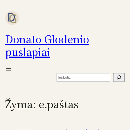
Eiti
prie
turinio
Donato Glodenio
puslapiai
Paieška
Žyma:
e.paštas