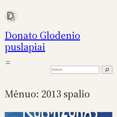
Eiti
prie
turinio
Donato Glodenio
puslapiai
Paieška
Mėnuo:
2013 spalio