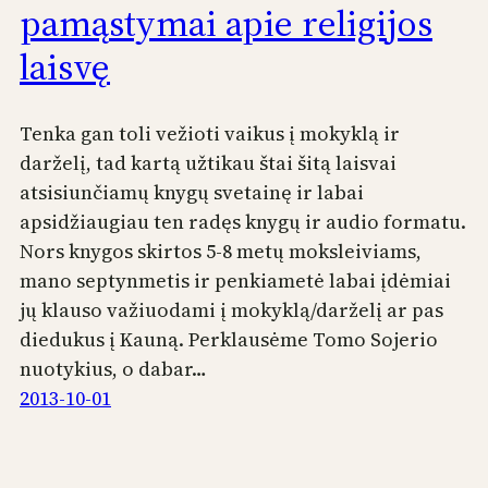
pamąstymai apie religijos
laisvę
Tenka gan toli vežioti vaikus į mokyklą ir
darželį, tad kartą užtikau štai šitą laisvai
atsisiunčiamų knygų svetainę ir labai
apsidžiaugiau ten radęs knygų ir audio formatu.
Nors knygos skirtos 5-8 metų moksleiviams,
mano septynmetis ir penkiametė labai įdėmiai
jų klauso važiuodami į mokyklą/darželį ar pas
diedukus į Kauną. Perklausėme Tomo Sojerio
nuotykius, o dabar…
2013-10-01