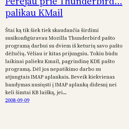
Perėjau prie Thunderbird…
palikau KMail
Štai ką tik šiek tiek skaudančia širdimi
susikonfigūravau Mozilla Thunderbird pašto
programą darbui su dviem iš keturių savo pašto
dėžučių. Vėliau ir kitas prijungsiu. Tokiu būdu
laikinai palieku Kmail, pagrindinę KDE pašto
programą. Dėl jos nepatikimo darbo su
atjungtais IMAP aplankais. Beveik kiekvienas
bandymas nusiųsti į IMAP aplanką didesnį nei
keli šimtai KB laišką, jei…
2008-09-09