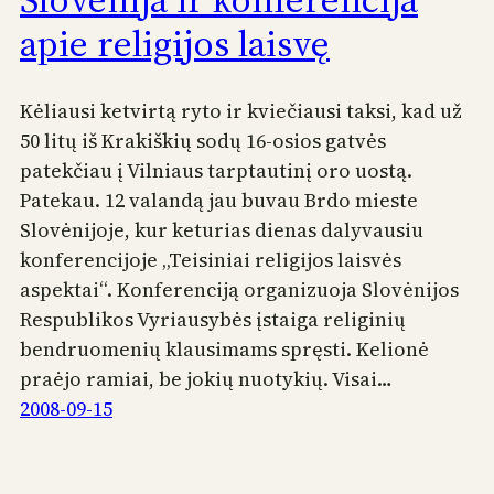
apie religijos laisvę
Kėliausi ketvirtą ryto ir kviečiausi taksi, kad už
50 litų iš Krakiškių sodų 16-osios gatvės
patekčiau į Vilniaus tarptautinį oro uostą.
Patekau. 12 valandą jau buvau Brdo mieste
Slovėnijoje, kur keturias dienas dalyvausiu
konferencijoje „Teisiniai religijos laisvės
aspektai“. Konferenciją organizuoja Slovėnijos
Respublikos Vyriausybės įstaiga religinių
bendruomenių klausimams spręsti. Kelionė
praėjo ramiai, be jokių nuotykių. Visai…
2008-09-15