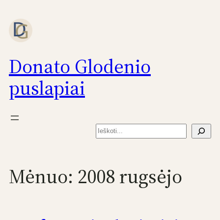
Eiti
prie
turinio
Donato Glodenio
puslapiai
Paieška
Mėnuo:
2008 rugsėjo