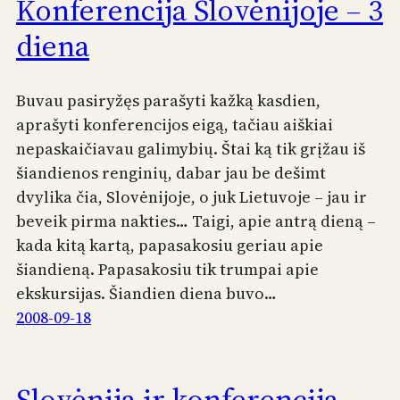
Konferencija Slovėnijoje – 3
diena
Buvau pasiryžęs parašyti kažką kasdien,
aprašyti konferencijos eigą, tačiau aiškiai
nepaskaičiavau galimybių. Štai ką tik grįžau iš
šiandienos renginių, dabar jau be dešimt
dvylika čia, Slovėnijoje, o juk Lietuvoje – jau ir
beveik pirma nakties… Taigi, apie antrą dieną –
kada kitą kartą, papasakosiu geriau apie
šiandieną. Papasakosiu tik trumpai apie
ekskursijas. Šiandien diena buvo…
2008-09-18
Slovėnija ir konferencija