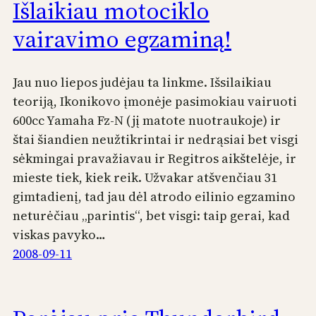
Išlaikiau motociklo
vairavimo egzaminą!
Jau nuo liepos judėjau ta linkme. Išsilaikiau
teoriją, Ikonikovo įmonėje pasimokiau vairuoti
600cc Yamaha Fz-N (jį matote nuotraukoje) ir
štai šiandien neužtikrintai ir nedrąsiai bet visgi
sėkmingai pravažiavau ir Regitros aikštelėje, ir
mieste tiek, kiek reik. Užvakar atšvenčiau 31
gimtadienį, tad jau dėl atrodo eilinio egzamino
neturėčiau „parintis“, bet visgi: taip gerai, kad
viskas pavyko…
2008-09-11