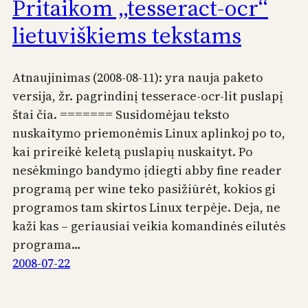
Pritaikom „tesseract-ocr“
lietuviškiems tekstams
Atnaujinimas (2008-08-11): yra nauja paketo
versija, žr. pagrindinį tesserace-ocr-lit puslapį
štai čia. ======= Susidomėjau teksto
nuskaitymo priemonėmis Linux aplinkoj po to,
kai prireikė keletą puslapių nuskaityt. Po
nesėkmingo bandymo įdiegti abby fine reader
programą per wine teko pasižiūrėt, kokios gi
programos tam skirtos Linux terpėje. Deja, ne
kaži kas – geriausiai veikia komandinės eilutės
programa…
2008-07-22