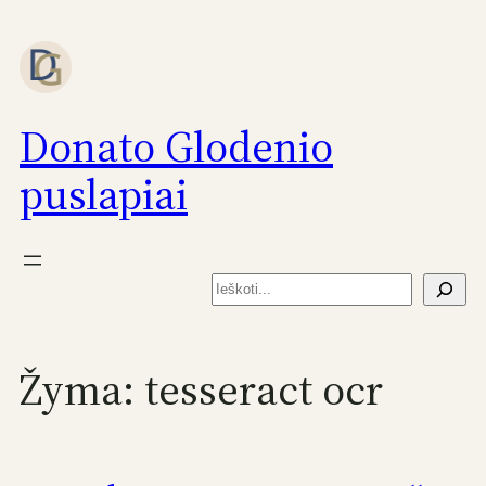
Eiti
prie
turinio
Donato Glodenio
puslapiai
Paieška
Žyma:
tesseract ocr