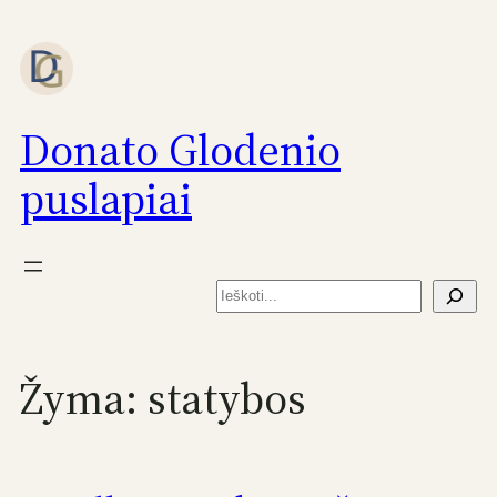
Eiti
prie
turinio
Donato Glodenio
puslapiai
Paieška
Žyma:
statybos