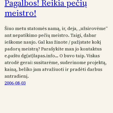
Pagalbos! Reikia pečių
meistro!
Šiuo metu statomės namą, ir, deja, „užsirovėme“
ant nepatikimo pečių meistro. Taigi, dabar
ieškome naujo. Gal kas žinote / pažįstate kokį
padorų meistrą? Parašykite man jo kontaktus
e.paštu dg(at)lapas.info… O buvo taip. Viskas
atrodė gerai: susitarėme, suderinome projektą,
kainą, beliko jam atvažiuoti ir pradėti darbus
antradienį.
2006-08-03