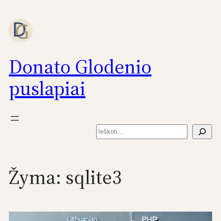
Eiti
prie
turinio
Donato Glodenio
puslapiai
Paieška
Žyma:
sqlite3