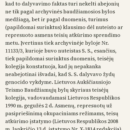
kad to dalyvavimo faktas turi nekelti abejonių
ne tik pagal archyvinės baudžiamosios bylos
medžiagą, bet ir pagal duomenis, turimus
(papildomai surinktus) klausimo dėl nuteisto ar
represuoto asmens teisių atkūrimo sprendimo
metu. Įvertinus tiek archyvinėje byloje Nr.
11133/3, kurioje buvo nuteistas S. S., esančius,
tiek papildomai surinktus duomenis, teisėjų
kolegija konstatuoja, kad jų nepakanka
neabejotinai išvadai, kad S. S. dalyvavo žydų
genocido vykdyme. Lietuvos Aukščiausiojo
Teismo Baudžiamųjų bylų skyriaus teisėjų
kolegija, vadovaudamasi Lietuvos Respublikos
1990 m. gegužės 2 d. Asmenų, represuotų už
pasipriešinimą okupaciniams režimams, teisų
atkūrimo įstatymo (Lietuvos Respublikos 2008
m. lapkričio 13 d. įstatymo Nr. X-1814 redakcija)