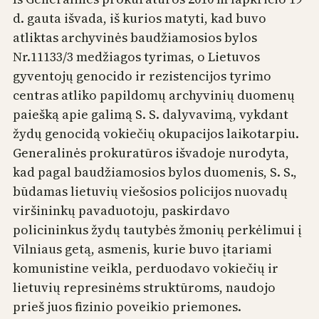
d. gauta išvada, iš kurios matyti, kad buvo
atliktas archyvinės baudžiamosios bylos
Nr.11133/3 medžiagos tyrimas, o Lietuvos
gyventojų genocido ir rezistencijos tyrimo
centras atliko papildomų archyvinių duomenų
paiešką apie galimą S. S. dalyvavimą, vykdant
žydų genocidą vokiečių okupacijos laikotarpiu.
Generalinės prokuratūros išvadoje nurodyta,
kad pagal baudžiamosios bylos duomenis, S. S.,
būdamas lietuvių viešosios policijos nuovadų
viršininkų pavaduotoju, paskirdavo
policininkus žydų tautybės žmonių perkėlimui į
Vilniaus getą, asmenis, kurie buvo įtariami
komunistine veikla, perduodavo vokiečių ir
lietuvių represinėms struktūroms, naudojo
prieš juos fizinio poveikio priemones.