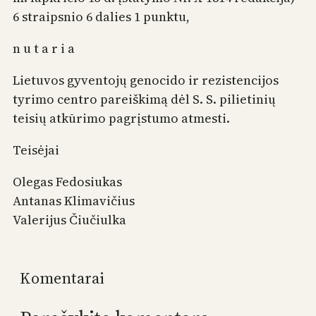
6 straipsnio 6 dalies 1 punktu,
n u t a r i a
Lietuvos gyventojų genocido ir rezistencijos
tyrimo centro pareiškimą dėl S. S. pilietinių
teisių atkūrimo pagrįstumo atmesti.
Teisėjai
Olegas Fedosiukas
Antanas Klimavičius
Valerijus Čiučiulka
Komentarai