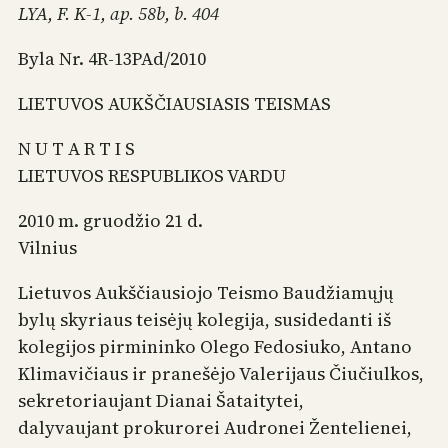
LYA, F. K-1, ap. 58b, b. 404
Byla Nr. 4R-13PAd/2010
LIETUVOS AUKŠČIAUSIASIS TEISMAS
N U T A R T I S
LIETUVOS RESPUBLIKOS VARDU
2010 m. gruodžio 21 d.
Vilnius
Lietuvos Aukščiausiojo Teismo Baudžiamųjų
bylų skyriaus teisėjų kolegija, susidedanti iš
kolegijos pirmininko Olego Fedosiuko, Antano
Klimavičiaus ir pranešėjo Valerijaus Čiučiulkos,
sekretoriaujant Dianai Šataitytei,
dalyvaujant prokurorei Audronei Žentelienei,