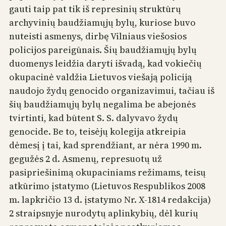
gauti taip pat tik iš represinių struktūrų
archyvinių baudžiamųjų bylų, kuriose buvo
nuteisti asmenys, dirbę Vilniaus viešosios
policijos pareigūnais. Šių baudžiamųjų bylų
duomenys leidžia daryti išvadą, kad vokiečių
okupacinė valdžia Lietuvos viešają policiją
naudojo žydų genocido organizavimui, tačiau iš
šių baudžiamųjų bylų negalima be abejonės
tvirtinti, kad būtent S. S. dalyvavo žydų
genocide. Be to, teisėjų kolegija atkreipia
dėmesį į tai, kad sprendžiant, ar nėra 1990 m.
gegužės 2 d. Asmenų, represuotų už
pasipriešinimą okupaciniams režimams, teisų
atkūrimo įstatymo (Lietuvos Respublikos 2008
m. lapkričio 13 d. įstatymo Nr. X-1814 redakcija)
2 straipsnyje nurodytų aplinkybių, dėl kurių