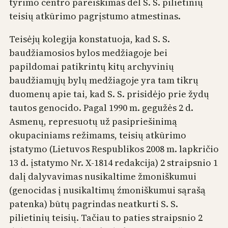
tyrimo centro pareiškimas dėl S. S. pilietinių
teisių atkūrimo pagrįstumo atmestinas.
Teisėjų kolegija konstatuoja, kad S. S.
baudžiamosios bylos medžiagoje bei
papildomai patikrintų kitų archyvinių
baudžiamųjų bylų medžiagoje yra tam tikrų
duomenų apie tai, kad S. S. prisidėjo prie žydų
tautos genocido. Pagal 1990 m. gegužės 2 d.
Asmenų, represuotų už pasipriešinimą
okupaciniams režimams, teisių atkūrimo
įstatymo (Lietuvos Respublikos 2008 m. lapkričio
13 d. įstatymo Nr. X-1814 redakcija) 2 straipsnio 1
dalį dalyvavimas nusikaltime žmoniškumui
(genocidas į nusikaltimų źmoniškumui sąrašą
patenka) būtų pagrindas neatkurti S. S.
pilietinių teisių. Tačiau to paties straipsnio 2