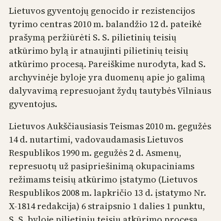
Lietuvos gyventojų genocido ir rezistencijos
tyrimo centras 2010 m. balandžio 12 d. pateikė
prašymą peržiūrėti S. S. pilietinių teisių
atkūrimo bylą ir atnaujinti pilietinių teisių
atkūrimo procesą. Pareiškime nurodyta, kad S.
archyvinėje byloje yra duomenų apie jo galimą
dalyvavimą represuojant žydų tautybės Vilniaus
gyventojus.
Lietuvos Aukščiausiasis Teismas 2010 m. gegužės
14 d. nutartimi, vadovaudamasis Lietuvos
Respublikos 1990 m. gegužės 2 d. Asmenų,
represuotų už pasipriešinimą okupaciniams
režimams teisių atkūrimo įstatymo (Lietuvos
Respublikos 2008 m. lapkričio 13 d. įstatymo Nr.
X-1814 redakcija) 6 straipsnio 1 dalies 1 punktu,
S. S. byloje pilietinių teisių atkūrimo procesą