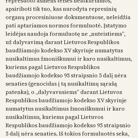
represuoto asmens teisės neatkuriamos,
apsiriboti tik tuo, kas nurodyta represinių
organų procesiniuose dokumentuose, neleidžia
pati aptariamos normos formuluotė. Įstatymo
leidėjas naudoja formuluotę ne „nuteistiems“,
už dalyvavimą darant Lietuvos Respublikos
baudžiamojo kodekso XV skyriuje numatytus
nusikaltimus žmoniškumui ir karo nusikaltimus,
kuriems pagal Lietuvos Respublikos
baudžiamojo kodekso 95 straipsnio 5 dalį nėra
senaties (genocidas į tą nusikaltimų sąrašą
patenka), o „dalyvavusiems“ darant Lietuvos
Respublikos baudžiamojo kodekso XV skyriuje
numatytus nusikaltimus žmoniškumui ir karo
nusikaltimus, kuriems pagal Lietuvos
Respublikos baudžiamojo kodekso 95 straipsnio
5 dalį nėra senaties. Iš tokios formuluotės seka,