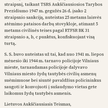
straipsnį, taikant TSRS Aukščiausiosios Tarybos
Prezidiumo 1947 m. gegužės 26 d. įsako 2
straipsnio sankciją, nuteistas 25 metams laisvės
atėmimo pataisos darbų stovykloje, atimant 5
metams civilinės teises pagal RTFSR BK 31
straipsnio a, b, c punktus, konﬁskuojant visą
turtą.
S. S. buvo nuteistas už tai, kad nuo 1941 m. liepos
mėnesio iki 1944 m. tarnavo policijoje Vilniaus
mieste, tarnaudamas policijoje dalyvavo
Vilniaus miesto žydų tautybės civilių asmenų
suėmimuose bei siuntė pavaldžius policininkus
saugoti ir konvojuoti į sušaudymo vietas gete
laikomus žydų tautybės asmenis.
Lietuvos Aukščiausiasis Teismas,