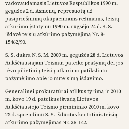
vadovaudamasis Lietuvos Respublikos 1990 m.
gegužės 2 d. Asmenų, represuotų už
pasipriešinimą okupaciniams režimams, teisių
atkūrimo įstatymu 1990 m. rugsėjo 24 d. S. S.
išdavė teisių atkūrimo pažymėjimą Nr. 8-
15462/90.
S. S. dukra N. S. M. 2009 m. gegužės 28 d. Lietuvos
Aukščiausiajam Teismui pateikė prašymą dėl jos
tėvo pilietinių teisių atkūrimo patikslinto
pažymėjimo apie jo nuteisimą išdavimo.
Generalinei prokuratūrai atlikus tyrimą ir 2010
m. kovo 19 d. pateikus išvadą Lietuvos
Aukščiausiojo Teismo pirmininko 2010 m. kovo
25 d. sprendimu S. S. išduotas kartotinis teisių
atkūrimo pažymėjimas Nr. 2R-142.