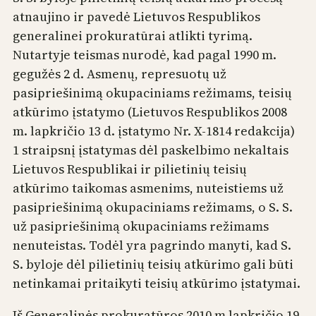
atnaujino ir pavedė Lietuvos Respublikos
generalinei prokuratūrai atlikti tyrimą.
Nutartyje teismas nurodė, kad pagal 1990 m.
gegužės 2 d. Asmenų, represuotų už
pasipriešinimą okupaciniams režimams, teisių
atkūrimo įstatymo (Lietuvos Respublikos 2008
m. lapkričio 13 d. įstatymo Nr. X-1814 redakcija)
1 straipsnį įstatymas dėl paskelbimo nekaltais
Lietuvos Respublikai ir pilietinių teisių
atkūrimo taikomas asmenims, nuteistiems už
pasipriešinimą okupaciniams režimams, o S. S.
už pasipriešinimą okupaciniams režimams
nenuteistas. Todėl yra pagrindo manyti, kad S.
S. byloje dėl pilietinių teisių atkūrimo gali būti
netinkamai pritaikyti teisių atkūrimo įstatymai.
Iš Generalinės prokuratūros 2010 m lapkričio 19