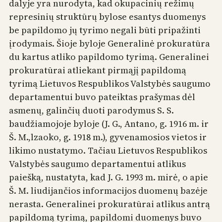
dalyje yra nurodyta, kad okupacinių režimų
represinių struktūrų bylose esantys duomenys
be papildomo jų tyrimo negali būti pripažinti
įrodymais. Šioje byloje Generalinė prokuratūra
du kartus atliko papildomo tyrimą. Generalinei
prokuratūrai atliekant pirmąjį papildomą
tyrimą Lietuvos Respublikos Valstybės saugumo
departamentui buvo pateiktas prašymas dėl
asmenų, galinčių duoti parodymus S. S.
baudžiamojoje byloje (J. G., Antano, g. 1916 m. ir
Š. M.,lzaoko, g. 1918 m.), gyvenamosios vietos ir
likimo nustatymo. Tačiau Lietuvos Respublikos
Valstybės saugumo departamentui atlikus
paiešką, nustatyta, kad J. G. 1993 m. mirė, o apie
Š. M. liudijančios informacijos duomenų bazėje
nerasta. Generalinei prokuratūrai atlikus antrą
papildomą tyrimą, papildomi duomenys buvo