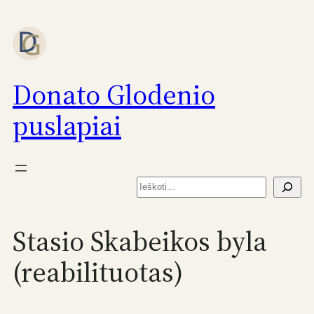
Eiti
prie
turinio
Donato Glodenio
puslapiai
Paieška
Stasio Skabeikos byla
(reabilituotas)