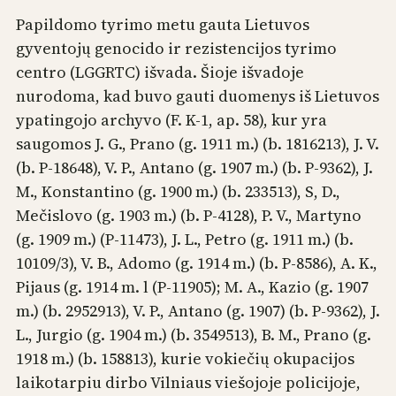
Papildomo tyrimo metu gauta Lietuvos
gyventojų genocido ir rezistencijos tyrimo
centro (LGGRTC) išvada. Šioje išvadoje
nurodoma, kad buvo gauti duomenys iš Lietuvos
ypatingojo archyvo (F. K-1, ap. 58), kur yra
saugomos J. G., Prano (g. 1911 m.) (b. 1816213), J. V.
(b. P-18648), V. P., Antano (g. 1907 m.) (b. P-9362), J.
M., Konstantino (g. 1900 m.) (b. 233513), S, D.,
Mečislovo (g. 1903 m.) (b. P-4128), P. V., Martyno
(g. 1909 m.) (P-11473), J. L., Petro (g. 1911 m.) (b.
10109/3), V. B., Adomo (g. 1914 m.) (b. P-8586), A. K.,
Pijaus (g. 1914 m. l (P-11905); M. A., Kazio (g. 1907
m.) (b. 2952913), V. P., Antano (g. 1907) (b. P-9362), J.
L., Jurgio (g. 1904 m.) (b. 3549513), B. M., Prano (g.
1918 m.) (b. 158813), kurie vokiečių okupacijos
laikotarpiu dirbo Vilniaus viešojoje policijoje,