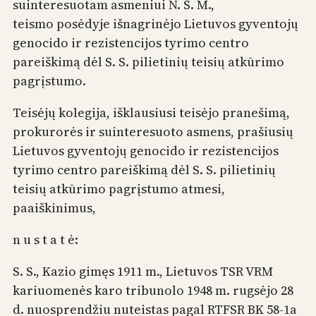
suinteresuotam asmeniui N. S. M.,
teismo posėdyje išnagrinėjo Lietuvos gyventojų
genocido ir rezistencijos tyrimo centro
pareiškimą dėl S. S. pilietinių teisių atkūrimo
pagrįstumo.
Teisėjų kolegija, išklausiusi teisėjo pranešimą,
prokurorės ir suinteresuoto asmens, prašiusių
Lietuvos gyventojų genocido ir rezistencijos
tyrimo centro pareiškimą dėl S. S. pilietinių
teisių atkūrimo pagrįstumo atmesi,
paaiškinimus,
n u s t a t ė:
S. S., Kazio gimęs 1911 m., Lietuvos TSR VRM
kariuomenės karo tribunolo 1948 m. rugsėjo 28
d. nuosprendžiu nuteistas pagal RTFSR BK 58-1a