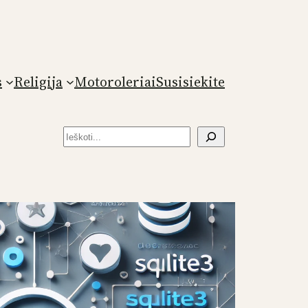
s
Religija
Motoroleriai
Susisiekite
Paieška