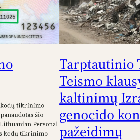
mo
Tarptautinio
Teismo klaus
kaltinimų Izr
s kodų tikrinimo
genocido kon
 panaudotas šio
 Lithuanian Personal
pažeidimų
s kodų tikrinimo