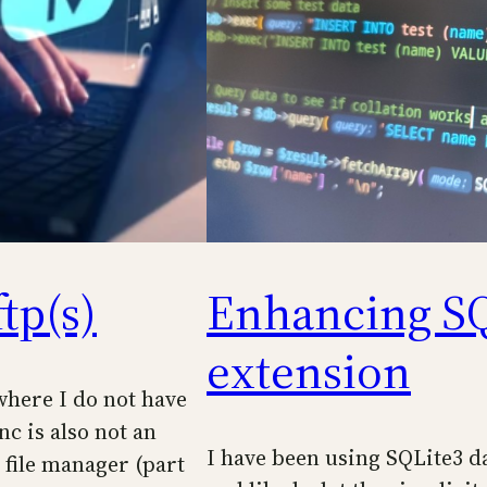
tp(s)
Enhancing SQ
extension
where I do not have
nc is also not an
I have been using SQLite3 da
 file manager (part