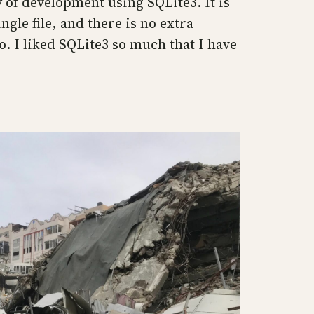
y of development using SQLite3. It is
ngle file, and there is no extra
o. I liked SQLite3 so much that I have