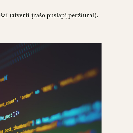
ašai (atverti įrašo puslapį peržiūrai).