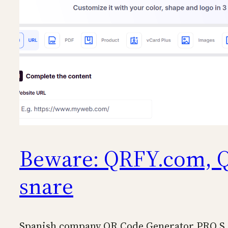
Beware: QRFY.com, 
snare
Spanish company QR Code Generator PRO S.L