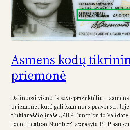
Asmens kodų tikrini
priemonė
Dalinuosi vienu iš savo projektėlių – asmen
priemone, kuri gali kam nors praversti. Joje
tinklaraščio įraše „PHP Function to Validate
Identification Number“ aprašyta PHP asmen