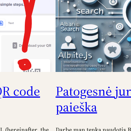
QR code
Patogesnė ju
paieška
 (hereinafter, the
Darbe man tenka naudotis R