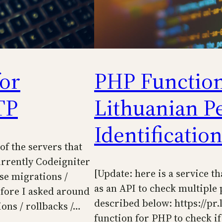
or
PHP Function
TP
Lithuanian P
Identificati
of the servers that
urrently Codeigniter
[Update: here is a service t
se migrations /
as an API to check multiple 
efore I asked around
described below: https://pr.
ons / rollbacks /…
function for PHP to check if