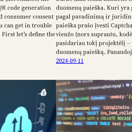
 QR code generation
duomenų paieška. Kuri yra g
med consumer consent
pagal pavadinimą ir juridin
u can get in trouble
paieška prašo įvesti Captch
irst let’s define the
vienžo (nors suprantu, kodė
pasidariau tokį projektėlį 
duomenų paiešką. Panaudoj
2024-09-11