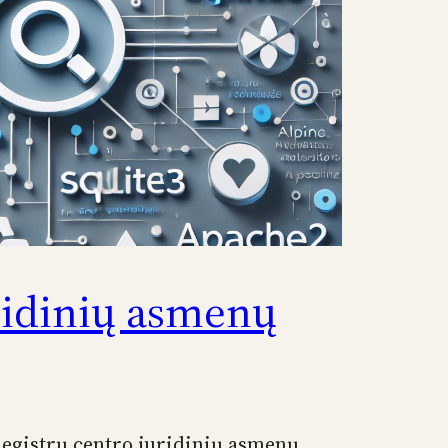
ridinių asmenų
egistrų centro juridinių asmenų