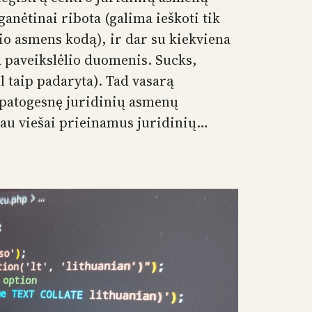
anėtinai ribota (galima ieškoti tik
io asmens kodą), ir dar su kiekviena
a paveikslėlio duomenis. Sucks,
l taip padaryta). Tad vasarą
– patogesnę juridinių asmenų
au viešai prieinamus juridinių…