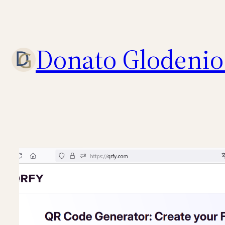
Eiti
prie
turinio
Donato Glodenio 