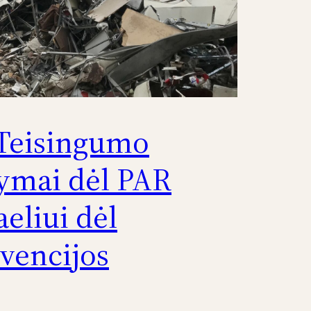
 Teisingumo
ymai dėl PAR
aeliui dėl
vencijos