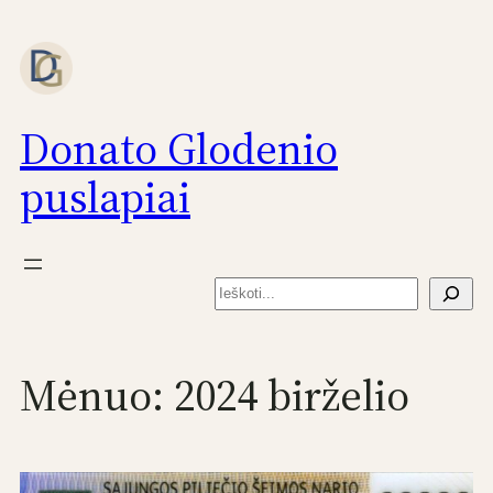
Eiti
prie
turinio
Donato Glodenio
puslapiai
Paieška
Mėnuo:
2024 birželio