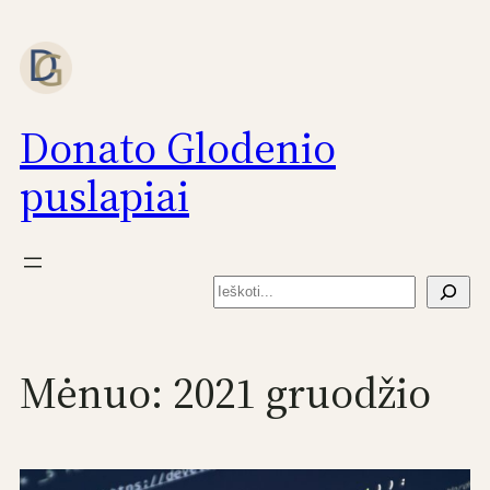
Eiti
prie
turinio
Donato Glodenio
puslapiai
Paieška
Mėnuo:
2021 gruodžio