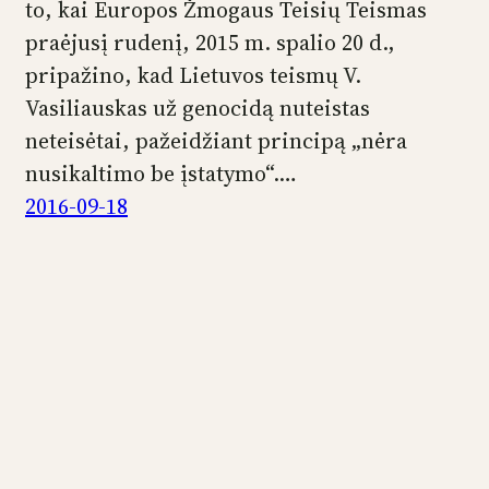
to, kai Europos Žmogaus Teisių Teismas
praėjusį rudenį, 2015 m. spalio 20 d.,
pripažino, kad Lietuvos teismų V.
Vasiliauskas už genocidą nuteistas
neteisėtai, pažeidžiant principą „nėra
nusikaltimo be įstatymo“.…
2016-09-18
Facebook
GitHub
LinkedIn
RSS Feed
Mail