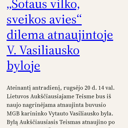
„Sotaus vilko,
sveikos avies“
dilema atnaujintoje
V. Vasiliausko
byloje
Ateinantį antradienį, rugsėjo 20 d. 14 val.
Lietuvos Aukščiausiajame Teisme bus iš
naujo nagrinėjama atnaujinta buvusio
MGB karininko Vytauto Vasiliausko byla.
Bylą Aukščiausiasis Teismas atnaujino po