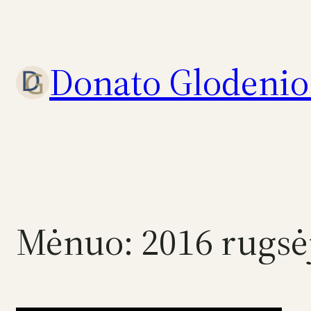
Eiti
prie
turinio
Donato Glodenio 
Mėnuo:
2016 rugsė