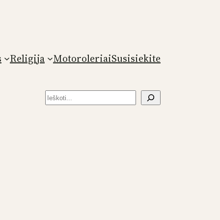
s
Religija
Motoroleriai
Susisiekite
Paieška