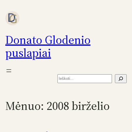
Eiti
prie
turinio
Donato Glodenio
puslapiai
Paieška
Mėnuo:
2008 birželio