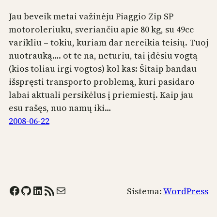
Jau beveik metai važinėju Piaggio Zip SP
motoroleriuku, sveriančiu apie 80 kg, su 49cc
varikliu – tokiu, kuriam dar nereikia teisių. Tuoj
nuotrauką…. ot te na, neturiu, tai įdėsiu vogtą
(kios toliau irgi vogtos) kol kas: Šitaip bandau
išspręsti transporto problemą, kuri pasidaro
labai aktuali persikėlus į priemiestį. Kaip jau
esu rašęs, nuo namų iki…
2008-06-22
Facebook
GitHub
LinkedIn
RSS Feed
Mail
Sistema:
WordPress