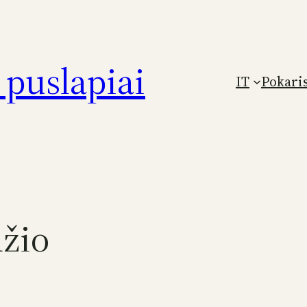
puslapiai
IT
Pokari
žio