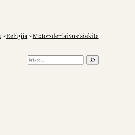
s
Religija
Motoroleriai
Susisiekite
Paieška