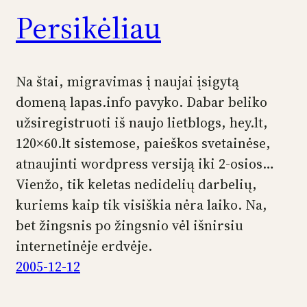
Persikėliau
Na štai, migravimas į naujai įsigytą
domeną lapas.info pavyko. Dabar beliko
užsiregistruoti iš naujo lietblogs, hey.lt,
120×60.lt sistemose, paieškos svetainėse,
atnaujinti wordpress versiją iki 2-osios…
Vienžo, tik keletas nedidelių darbelių,
kuriems kaip tik visiškia nėra laiko. Na,
bet žingsnis po žingsnio vėl išnirsiu
internetinėje erdvėje.
2005-12-12