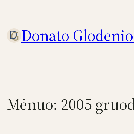
Eiti
prie
turinio
Donato Glodenio 
Mėnuo:
2005 gruod